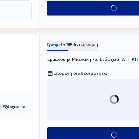
κε στη Γνωσιακή
Κλείσε ραντεβού
είας,
ργασία με την
υ Αθηνών.
μό Κοινωνικής
ο Γονεϊκής
χει
αι σεμιναρίων
Βιντεοκλήση
Γραφείο 1
και της
Εμμανουήλ Μπενάκη 73, Εξάρχεια, ΑΤΤΙΚΗ
Επόμενη διαθεσιμότητα
α Εξάρχεια και
Κλείσε ραντεβού