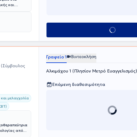
ικής και
μική
τα, όπως η
ους και στρες,
Κλείσε ραντεβού
Βιντεοκλήση
Γραφείο 1
α
(Σύμβουλος
Αλκιμάχου 1 (Πλησίον Μετρό Ευαγγελισμός)
Επόμενη διαθεσιμότητα
 και μελαγχολία
CBT)
υχοθεραπεύτρια
νιολογίας από
ευτική και την