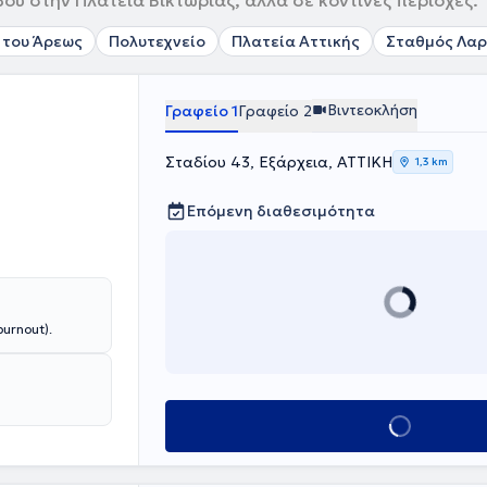
βού στην Πλατεία Βικτώριας, αλλά σε κοντινές περιοχές.
 του Άρεως
Πολυτεχνείο
Πλατεία Αττικής
Σταθμός Λαρ
Βιντεοκλήση
Γραφείο 1
Γραφείο 2
Σταδίου 43, Εξάρχεια, ΑΤΤΙΚΗ
1,3 km
Επόμενη διαθεσιμότητα
urnout).
Κλείσε ραντεβού