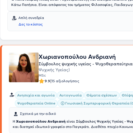
Κάτω Πατήσια. Είναι απόφοιτος του τμήματος Φιλοσοφίας, Παιδαγωγ
Ψυχολογίας (κατεύθυνση Ψυχολογίας) και έχει εκπαιδευτεί
στη Συστη
Ψυχοθεραπεία στο
Κέντρο Εφαρμοσμένης Ψυχοθεραπείας και
Απλή συνεδρία
Συμβουλευτικής (ΚΕΨΥΣΥ). Διαθέτει εμπειρία και ασχολείται με θέμα
Δες το κόστος
βελτίωση αυτοεκτίμησης - αυτοεικόνας, η ενίσχυση αυτογνωσίας, άγχ
πένθους, σχέσεων κ.α.
Χωριανοπούλου Ανδριανή
Σύμβουλος ψυχικής υγείας - Ψυχοθεραπεύτρι
Ψυχικής Υγείας)
MSc
|
9.9
15 αξιολογήσεις
Ανησυχία και αγωνία
Αυτογνωσία
Θέματα σχέσεων
Θλίψη
Γνωσιακή Συμπεριφορική Θεραπεία (
Ψυχοθεραπεία Online
Σχετικά με την ειδικό
Η
Χωριανοπούλου Ανδριανή
είναι
Σύμβουλος Ψυχικής Υγείας - Ψ
και διατηρεί ιδιωτικό γραφείο στο Παγκράτι. Διαθέτει πτυχίο Κοινω
το Πάντειο Πανεπιστήμιο και κατέχει μεταπτυχιακό τίτλο στην Συμβουλ