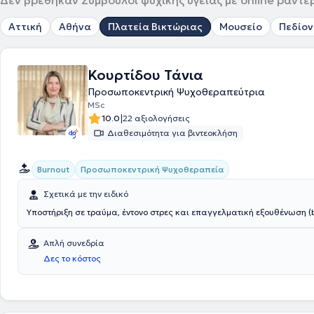
Δεν βρέθηκαν Σύμβουλοι ψυχικής υγείας με online ραντε
Αττική
Αθήνα
Πλατεία Βικτώριας
Μουσείο
Πεδίον
Κουρτίδου Τάνια
Προσωποκεντρική Ψυχοθεραπεύτρια
MSc
|
10.0
22 αξιολογήσεις
Διαθεσιμότητα για βιντεοκλήση
Προσωποκεντρική Ψυχοθεραπεία
Burnout
Σχετικά με την ειδικό
Υποστήριξη σε τραύμα, έντονο στρες και επαγγελματική εξουθένωση (b
Απλή συνεδρία
Δες το κόστος