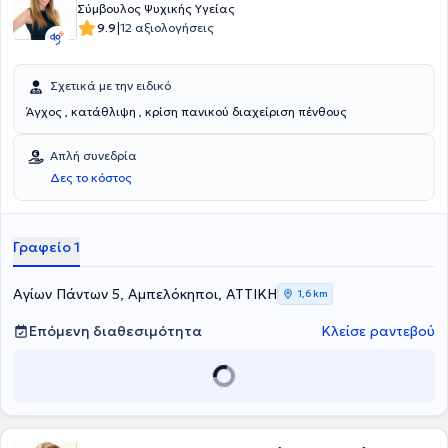
στα ελληνικά και στα αγγλικά
, προσφέροντας έναν ασφαλή και
Σύμβουλος Ψυχικής Υγείας
υποστηρικτικό χώρο διερεύνησης του εαυτού, των σχέσεων και της
|
9.9
12 αξιολογήσεις
προσωπικής ταυτότητας, με σεβασμό στη μοναδικότητα κάθε
ανθρώπου.
Σχετικά με την ειδικό
Άγχος , κατάθλιψη , κρίση πανικού διαχείριση πένθους
Απλή συνεδρία
Δες το κόστος
Γραφείο 1
Αγίων Πάντων 5, Αμπελόκηποι, ΑΤΤΙΚΗ
1,6 km
Επόμενη διαθεσιμότητα
Κλείσε ραντεβού