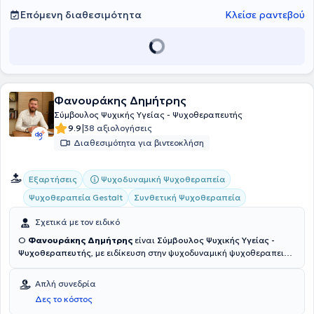
Επόμενη διαθεσιμότητα
Κλείσε ραντεβού
Φανουράκης Δημήτρης
Σύμβουλος Ψυχικής Υγείας - Ψυχοθεραπευτής
|
9.9
38 αξιολογήσεις
Διαθεσιμότητα για βιντεοκλήση
Ψυχοδυναμική Ψυχοθεραπεία
Εξαρτήσεις
Ψυχοθεραπεία Gestalt
Συνθετική Ψυχοθεραπεία
Σχετικά με τον ειδικό
O
Φανουράκης Δημήτρης
είναι
Σύμβουλος Ψυχικής Υγείας -
Ψυχοθεραπευτής
, με ειδίκευση στην ψυχοδυναμική ψυχοθεραπεια
και
διατηρεί ιδιωτικό γραφείο στους Αμπελόκηπους (πλησίον
της στάσης του μετρό)
. Διαθέτει πιστοποίηση με πλήρη
Απλή συνεδρία
εκπαίδευση σε συνθετική προσέγγιση (Counselling and
Δες το κόστος
Psychotherapy) από το Athens Synthesis Center. Μετεκπαίδευση