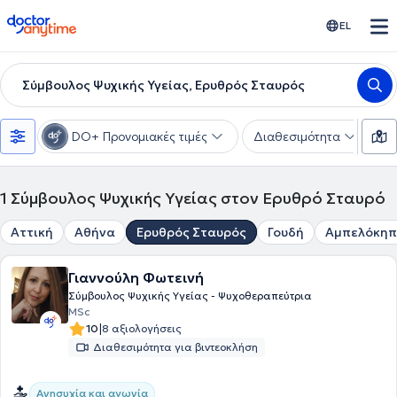
doctoranytime
EL
Σύμβουλος Ψυχικής Υγείας, Ερυθρός Σταυρός
DO+ Προνομιακές τιμές
Διαθεσιμότητα
Ε
1
Σύμβουλος Ψυχικής Υγείας στον Ερυθρό Σταυρό
Αττική
Αθήνα
Ερυθρός Σταυρός
Γουδή
Αμπελόκηπ
Γιαννούλη Φωτεινή
Σύμβουλος Ψυχικής Υγείας - Ψυχοθεραπεύτρια
MSc
|
10
8 αξιολογήσεις
Διαθεσιμότητα για βιντεοκλήση
Ανησυχία και αγωνία