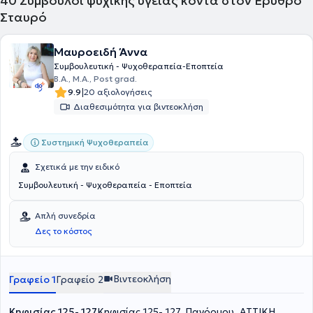
40
Σύμβουλοι ψυχικής υγείας κοντά στον Ερυθρό
Σταυρό
Μαυροειδή Άννα
Συμβουλευτική - Ψυχοθεραπεία-Εποπτεία
B.A., Μ.Α., Post grad.
|
9.9
20 αξιολογήσεις
Διαθεσιμότητα για βιντεοκλήση
Συστημική Ψυχοθεραπεία
Σχετικά με την ειδικό
Συμβουλευτική - Ψυχοθεραπεία - Εποπτεία
Απλή συνεδρία
Δες το κόστος
Βιντεοκλήση
Γραφείο 1
Γραφείο 2
Κηφισίας 125- 127
Κηφισίας 125- 127, Πανόρμου, ΑΤΤΙΚΗ