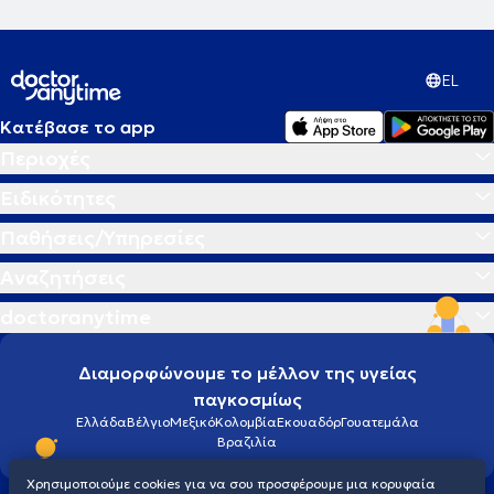
ζωής με νεες αξιες και προοπτικες ...
EL
Κατέβασε το app
Περιοχές
Ειδικότητες
Παθήσεις/Υπηρεσίες
Αναζητήσεις
doctoranytime
Διαμορφώνουμε το μέλλον της υγείας
παγκοσμίως
Ελλάδα
Βέλγιο
Μεξικό
Κολομβία
Εκουαδόρ
Γουατεμάλα
Βραζιλία
Χρησιμοποιούμε cookies για να σου προσφέρουμε μια κορυφαία