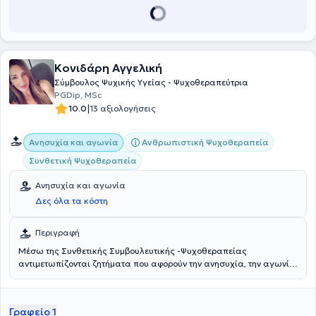
προσφέροντας υποστήριξη με έμφαση στη συστημική προσέγγιση
και τη δημιουργία μιας ασφαλούς και υποστηρικτικής
θεραπευτικής σχέσης. Η επαγγελματική της πορεία χαρακτηρίζεται
από διαρκή επιμόρφωση, συμμετοχή σε συνέδρια και ενεργή
εθελοντική δράση.
Κονιδάρη Αγγελική
Σύμβουλος Ψυχικής Υγείας - Ψυχοθεραπεύτρια
PGDip, MSc
|
10.0
13 αξιολογήσεις
Ανθρωπιστική Ψυχοθεραπεία
Ανησυχία και αγωνία
Συνθετική Ψυχοθεραπεία
Ανησυχία και αγωνία
Δες όλα τα κόστη
Περιγραφή
Μέσω της Συνθετικής Συμβουλευτικής -Ψυχοθεραπείας
αντιμετωπίζονται ζητήματα που αφορούν την ανησυχία, την αγωνία,
τις διαπροσωπικές σχέσεις, το στρές και τον πανικό.
Γραφείο 1