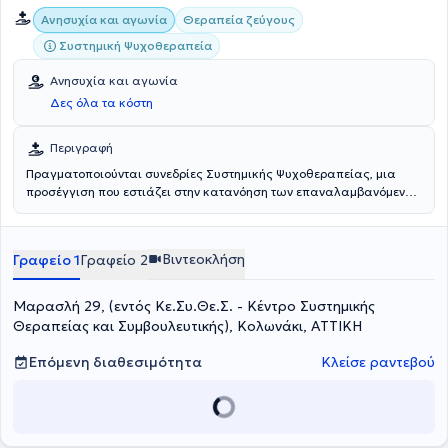
Ανησυχία και αγωνία
Θεραπεία ζεύγους
Συστημική Ψυχοθεραπεία
Ανησυχία και αγωνία
Δες όλα τα κόστη
Περιγραφή
Πραγματοποιούνται συνεδρίες Συστημικής Ψυχοθεραπείας, μια
προσέγγιση που εστιάζει στην κατανόηση των επαναλαμβανόμενων
προτύπων και της δυναμικής των σχέσεων, ενισχύοντας την
αυτογνωσία και τη λειτουργικότητα του ατόμου. Αντιμετωπίζονται
θέματα όπως το άγχος, οι κρίσεις πανικού, οι δυσκολίες στις
Βιντεοκλήση
Γραφείο 1
Γραφείο 2
σχέσεις, η συναισθηματική απομάκρυνση, η απιστία, η γονεϊκότητα,
το πένθος, η επαγγελματική εξουθένωση (burnout), η διαχείριση
σοβαρής ασθένειας (πχ καρκίνος) και άλλα. Η πρώτη συνεδρία
Μαρασλή 29, (εντός Κε.Συ.Θε.Σ. - Κέντρο Συστημικής
αφορά στην γνωριμία, την διερεύνηση του αιτήματος και των
Θεραπείας και Συμβουλευτικής), Κολωνάκι, ΑΤΤΙΚΗ
αναγκών, στο χτίσιμο μιας θεραπευτικής σχέσης, εμπιστοσύνης και
ασφάλειας χωρίς κριτική και με στόχο την κοινή διαμόρφωση του
Επόμενη διαθεσιμότητα
Κλείσε ραντεβού
πλαισίου συνεργασίας.