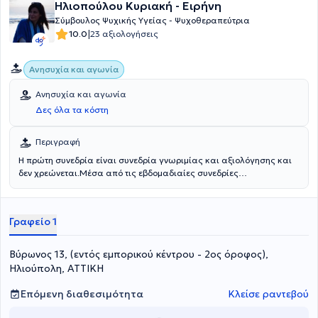
Ηλιοπούλου Κυριακή - Ειρήνη
Σύμβουλος Ψυχικής Υγείας - Ψυχοθεραπεύτρια
|
10.0
23 αξιολογήσεις
Ανησυχία και αγωνία
Ανησυχία και αγωνία
Δες όλα τα κόστη
Περιγραφή
Η πρώτη συνεδρία είναι συνεδρία γνωριμίας και αξιολόγησης και
δεν χρεώνεται.Μέσα από τις εβδομαδιαίες συνεδρίες
αντιμετωπίζονται οι αγχώδεις διαταραχές (άγχος,στρές,κρίσεις
πανικού),οι διαταραχές διάθεσης (κατάθλιψη), οι δυσκολίες στις
σχέσεις με άλλους,τα ζητήματα αυτοεκτίμησης καθώς και οι
Γραφείο 1
εκρήξεις θυμού.Η μέθοδος που ακολουθείται είναι η Γνωσιακή
Συμπεριφορική Ψυχοθεραπεία (CBT),σε συνδυασμό με Μindfulness
(ενσυνειδητότητα).
Βύρωνος 13, (εντός εμπορικού κέντρου - 2ος όροφος),
Ηλιούπολη, ΑΤΤΙΚΗ
Επόμενη διαθεσιμότητα
Κλείσε ραντεβού