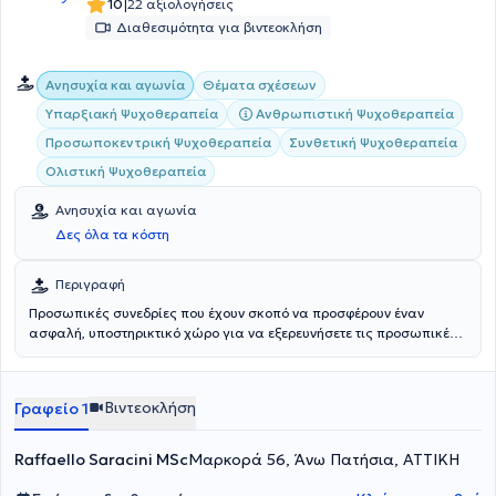
|
10
22 αξιολογήσεις
Διαθεσιμότητα για βιντεοκλήση
Ανησυχία και αγωνία
Θέματα σχέσεων
Υπαρξιακή Ψυχοθεραπεία
Ανθρωπιστική Ψυχοθεραπεία
Προσωποκεντρική Ψυχοθεραπεία
Συνθετική Ψυχοθεραπεία
Ολιστική Ψυχοθεραπεία
Ανησυχία και αγωνία
Δες όλα τα κόστη
Περιγραφή
Προσωπικές συνεδρίες που έχουν σκοπό να προσφέρουν έναν
ασφαλή, υποστηρικτικό χώρο για να εξερευνήσετε τις προσωπικές
προκλήσεις, να αποκτήσετε επίγνωση και να δημιουργήσετε
ουσιαστική αλλαγή. Προσαρμοσμένη στις ανάγκες σας, αυτή η
προσέγγιση προσφέρει βαθύτερη αυτογνωσία και διαρκή
Βιντεοκλήση
Γραφείο 1
ανάπτυξη.
Raffaello Saracini MSc
Μαρκορά 56, Άνω Πατήσια, ΑΤΤΙΚΗ