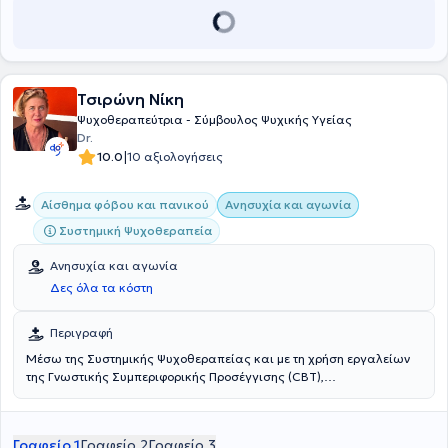
Τσιρώνη Νίκη
Ψυχοθεραπεύτρια - Σύμβουλος Ψυχικής Υγείας
Dr.
|
10.0
10 αξιολογήσεις
Αίσθημα φόβου και πανικού
Ανησυχία και αγωνία
Συστημική Ψυχοθεραπεία
Ανησυχία και αγωνία
Δες όλα τα κόστη
Περιγραφή
Μέσω της Συστημικής Ψυχοθεραπείας και με τη χρήση εργαλείων
της Γνωστικής Συμπεριφορικής Προσέγγισης (CBT),
αντιμετωπίζονται ζητήματα όπως το άγχος και συναφείς
διαταραχές, όπως η κατάθλιψη, οι ειδικές φοβίες, το άγχος
αποχωρισμού, η μετατραυματική αγχώδης διαταραχή (PTSD), η
Γραφείο 1
Γραφείο 2
Γραφείο 3