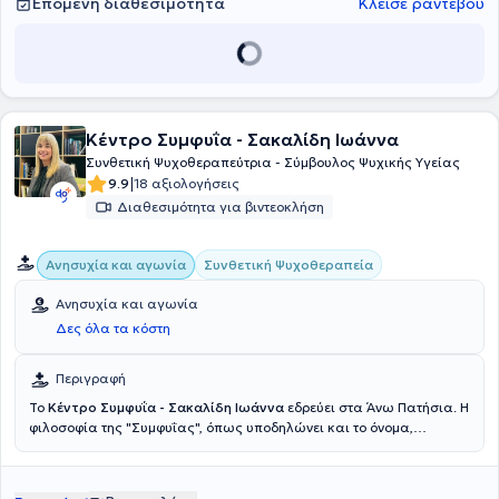
Επόμενη διαθεσιμότητα
Κλείσε ραντεβού
Κέντρο Συμφυΐα - Σακαλίδη Ιωάννα
Συνθετική Ψυχοθεραπεύτρια - Σύμβουλος Ψυχικής Υγείας
|
9.9
18 αξιολογήσεις
Διαθεσιμότητα για βιντεοκλήση
Συνθετική Ψυχοθεραπεία
Ανησυχία και αγωνία
Ανησυχία και αγωνία
Δες όλα τα κόστη
Περιγραφή
Το
Κέντρο Συμφυΐα - Σακαλίδη Ιωάννα
εδρεύει στα Άνω Πατήσια. Η
φιλοσοφία της "Συμφυΐας", όπως υποδηλώνει και το όνομα,
συμβολίζει την επούλωση μέσω της συνένωσης και της σύνθεσης
του εαυτού, δίνοντας έμφαση στην ιδέα της ολοκλήρωσης και της
αρμονικής συνύπαρξης. Το όνομα του ψυχοθεραπευτικού μας