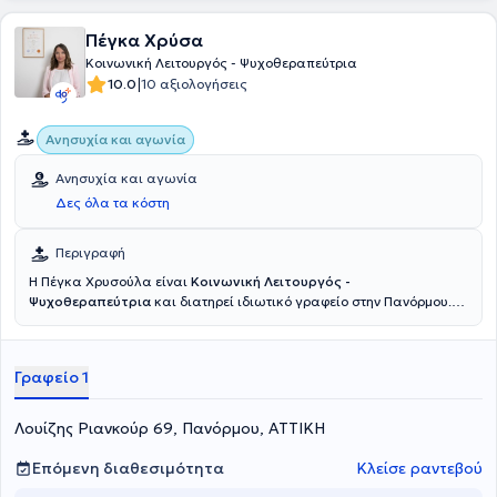
Πέγκα Χρύσα
Κοινωνική Λειτουργός - Ψυχοθεραπεύτρια
|
10.0
10 αξιολογήσεις
Ανησυχία και αγωνία
Ανησυχία και αγωνία
Δες όλα τα κόστη
Περιγραφή
Η Πέγκα Χρυσούλα είναι
Κοινωνική Λειτουργός -
Ψυχοθεραπεύτρια
και διατηρεί ιδιωτικό γραφείο στην Πανόρμου.
Διαθέτει πτυχίο Κοινωνικής Εργασίας από το ΤΕΙ Αθήνας και είναι
εκπαιδευμένη στη Συστημική Ψυχοθεραπεία μέσω του Εργαστηρίου
Διερεύνησης Ανθρωπίνων Σχέσεων. Έχει εργαστεί σε ποικίλα
Γραφείο 1
πλαίσια ψυχικής υγείας, όπως η ΑΜΚΕ ΑΙΓΕΑΣ και το Ερευνητικό
Πανεπιστημιακό Ινστιτούτο Ψυχικής Υγιεινής, παρέχοντας
συμβουλευτικές και ψυχοθεραπευτικές υπηρεσίες, συντονίζοντας
Λουίζης Ριανκούρ 69, Πανόρμου, ΑΤΤΙΚΗ
θεραπευτικές ομάδες και σχεδιάζοντας εξατομικευμένες
παρεμβάσεις. Από τον Φεβρουάριο του 2025 διατηρεί το δικό της
Επόμενη διαθεσιμότητα
Κλείσε ραντεβού
χώρο συμβουλευτικής και ψυχοθεραπείας στους Αμπελόκηπους,