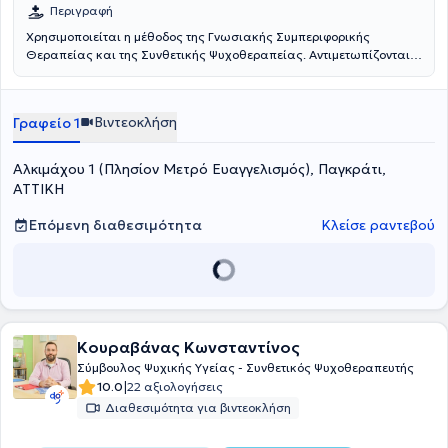
Περιγραφή
Χρησιμοποιείται η μέθοδος της Γνωσιακής Συμπεριφορικής
Θεραπείας και της Συνθετικής Ψυχοθεραπείας. Αντιμετωπίζονται
παθήσεις όπως κατάθλιψη, άγχος, κρίσεις πανικού,
ιδεοψυχαναγκαστική διαταραχή, άγχος ασθένειας και
διαπροσωπικές σχέσεις.
Βιντεοκλήση
Γραφείο 1
Αλκιμάχου 1 (Πλησίον Μετρό Ευαγγελισμός), Παγκράτι,
ΑΤΤΙΚΗ
Επόμενη διαθεσιμότητα
Κλείσε ραντεβού
Κουραβάνας Κωνσταντίνος
Σύμβουλος Ψυχικής Υγείας - Συνθετικός Ψυχοθεραπευτής
|
10.0
22 αξιολογήσεις
Διαθεσιμότητα για βιντεοκλήση