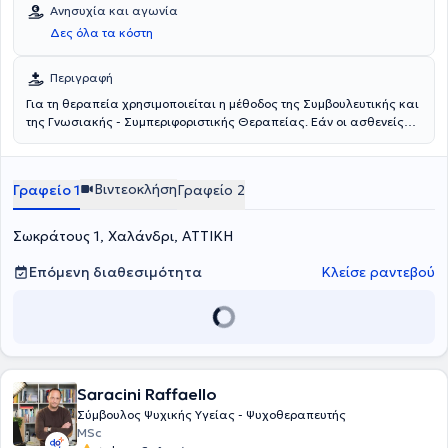
Ανησυχία και αγωνία
Δες όλα τα κόστη
Περιγραφή
Για τη θεραπεία χρησιμοποιείται η μέθοδος της Συμβουλευτικής και
της Γνωσιακής - Συμπεριφοριστικής Θεραπείας. Εάν οι ασθενείς
δεν έχουν υποβληθεί σε εξετάσεις εγκεφάλου, θα πρέπει να
προσκομίσουν τις απαραίτητες εξετάσεις. Αντιμετωπίζονται
παθήσεις όπως το άγχος, οι κρίσεις πανικού, οι διαταραχές
Βιντεοκλήση
Γραφείο 1
Γραφείο 2
προσωπικότητας, η κατάθλιψη και το στρες.
Σωκράτους 1, Χαλάνδρι, ΑΤΤΙΚΗ
Επόμενη διαθεσιμότητα
Κλείσε ραντεβού
Saracini Raffaello
Σύμβουλος Ψυχικής Υγείας - Ψυχοθεραπευτής
MSc