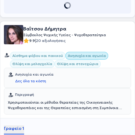
Βαΐτσου Δήμητρα
Σύμβουλος Ψυχικής Υγείας - Ψυχοθεραπεύτρια
|
9.9
20 αξιολογήσεις
Αίσθημα φόβου και πανικού
Ανησυχία και αγωνία
Θλίψη και μελαγχολία
Θλίψη και στενοχώρια
Ανησυχία και αγωνία
Δες όλα τα κόστη
Περιγραφή
Χρησιμοποιούνται οι μέθοδοι θεραπείας της Οικογενειακής
Ψυχοθεραπέιας και της Θεραπείας εστιασμένη στη Συμπόνοια
(CFT). Κατά την διάρκεια της πρώτης συνεδρίας λαμβάνεται το
ιστορικό του ενδιαφερόμενου και συζητιέται το αίτημα.
Αντιμετωπίζεται η κατάθλιψη, το πένθος, οι αγχώδεις διαταραχές
Γραφείο 1
και οι διαταραχές διάθεσης. Τέλος, παρέχεται θεραπεία ζεύγους
και οικογένειας, αλλά και συμβουλευτική σε εφήβους άνω των 15