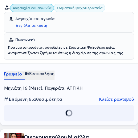
Σωματική ψυχοθεραπεία
Ανησυχία και αγωνία
Ανησυχία και αγωνία
Δες όλα τα κόστη
Περιγραφή
Πραγματοποιούνται συνεδρίες με Σωματική Ψυχοθεραπεία.
Αντιμετωπίζονται ζητήματα όπως η διαχείριση της αγωνίας, της
ανησυχίας, του άγχους, του στρες, των φοβιών, τα ψυχοσωματικά
συμπτώματα, οι δυσκολίες σε καθημερινές καταστάσεις στην
οικογένεια και την εργασία, οι κρίσεις πανικού, και οι
Βιντεοκλήση
Γραφείο 1
συναισθηματικές διαταραχές.
Μηνιάτη 16 (Μετς), Παγκράτι, ΑΤΤΙΚΗ
Επόμενη διαθεσιμότητα
Κλείσε ραντεβού
Οικονομοπούλου Μιρέλλα