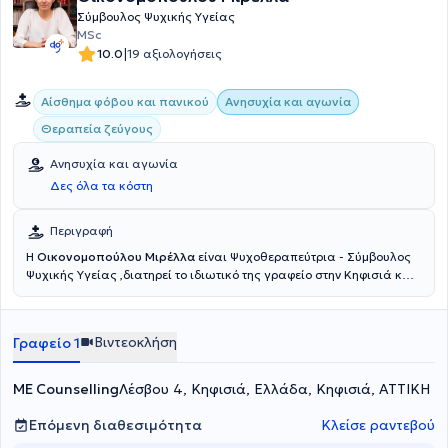
Σύμβουλος Ψυχικής Υγείας
MSc
|
10.0
19 αξιολογήσεις
Αίσθημα φόβου και πανικού
Ανησυχία και αγωνία
Θεραπεία ζεύγους
Ανησυχία και αγωνία
Δες όλα τα κόστη
Περιγραφή
Η
Οικονομοπούλου Μιρέλλα
είναι Ψυχοθεραπεύτρια - Σύμβουλος
Ψυχικής Υγείας ,διατηρεί το ιδιωτικό της γραφείο στην Κηφισιά και
είναι κάτοχος Μεταπτυχιακού Διπλώματος (MSc Counselling
Psychology and Psychotherapy). Έχει θητεύσει στην Α' Ψυχιατρική
Κλινική του Αιγινήτειου Νοσοκομείου ενώ στο ιδιωτικό της γραφείο
Βιντεοκλήση
Γραφείο 1
αναλαμβάνει πλήθος περιστατικών, έχοντας πάντα στο επίκεντρο
την καλύτερη δυνατή εξυπηρέτηση των εξατομικευμένων αναγκών
κάθε ανθρώπου που αναλαμβάνει.
ME Counselling
Λέσβου 4, Κηφισιά, Ελλάδα, Κηφισιά, ΑΤΤΙΚΗ
Επόμενη διαθεσιμότητα
Κλείσε ραντεβού