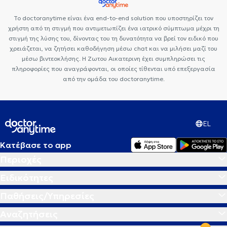
προσανατολισμού
Θέματα σχέσεων
Το doctoranytime είναι ένα end-to-end solution που υποστηρίζει τον
χρήστη από τη στιγμή που αντιμετωπίζει ένα ιατρικό σύμπτωμα μέχρι τη
στιγμή της λύσης του, δίνοντας του τη δυνατότητα να βρεί τον ειδικό που
χρειάζεται, να ζητήσει καθοδήγηση μέσω chat και να μιλήσει μαζί του
μέσω βιντεοκλήσης. Η Ζωτου Αικατερινη έχει συμπληρώσει τις
πληροφορίες που αναγράφονται, οι οποίες τίθενται υπό επεξεργασία
από την ομάδα του doctoranytime.
EL
Κατέβασε το app
Περιοχές
Ειδικότητες
Παθήσεις/Υπηρεσίες
Αναζητήσεις