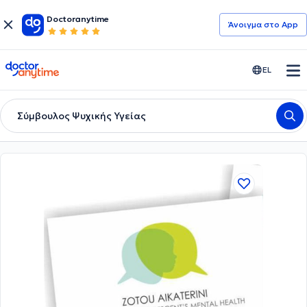
Doctoranytime
Άνοιγμα στο App
doctoranytime
EL
Σύμβουλος Ψυχικής Υγείας