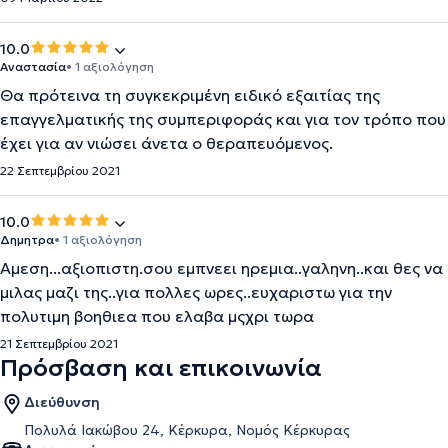
10.0
Αναστασία
• 1 αξιολόγηση
Θα πρότεινα τη συγκεκριμένη ειδικό εξαιτίας της
επαγγελματικής της συμπεριφοράς και για τον τρόπο που
έχει για αν νιώσει άνετα ο θεραπευόμενος.
22 Σεπτεμβρίου 2021
10.0
Δημητρα
• 1 αξιολόγηση
Αμεση...αξιοπιστη.σου εμπνεει ηρεμια..γαληνη..και θες να
μιλας μαζι της..για πολλες ωρες..ευχαριστω για την
πολυτιμη βοηθιεα που ελαβα μςχρι τωρα
21 Σεπτεμβρίου 2021
Πρόσβαση και επικοινωνία
Διεύθυνση
Πολυλά Ιακώβου 24, Κέρκυρα, Νομός Κέρκυρας