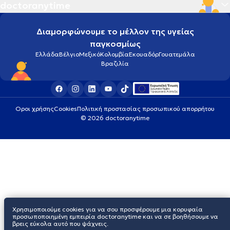
doctoranytime
Διαμορφώνουμε το μέλλον της υγείας
παγκοσμίως
Ελλάδα
Βέλγιο
Μεξικό
Κολομβία
Εκουαδόρ
Γουατεμάλα
Βραζιλία
Οροι χρήσης
Cookies
Πολιτική προστασίας προσωπικού απορρήτου
© 2026 doctoranytime
Χρησιμοποιούμε cookies για να σου προσφέρουμε μια κορυφαία
προσωποποιημένη εμπειρία doctoranytime και να σε βοηθήσουμε να
βρεις εύκολα αυτό που ψάχνεις.