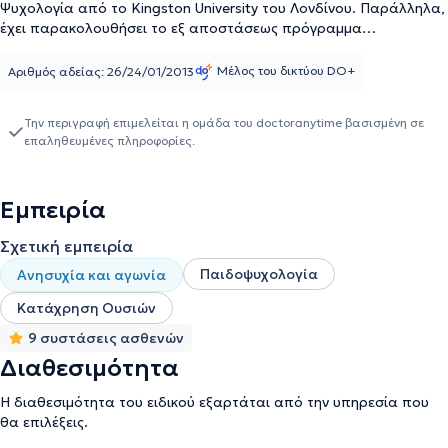
Ψυχολογία από το Kingston University του Λονδίνου. Παράλληλα,
έχει παρακολουθήσει το εξ αποστάσεως πρόγραμμα
εκπαίδευσης στη Συμβουλευτική των Εξαρτήσεων του Εθνικού &
Καποδιστριακού Πανεπιστημίου Αθηνών. Επιπλέον, έχει
Μέλος του δικτύου DO+
Αριθμός αδείας: 26/24/01/2013
πραγματοποιήσει την πρακτική της άσκηση στο Κέντρο Ψυχικής
Υγείας "Δρομοκαΐτειο'' και στη Μονάδα εφηβικής υγείας του
Την περιγραφή επιμελείται η ομάδα του doctoranytime βασισμένη σε
Γενικού Νοσοκομείου Παίδων "Η Αγία Σοφία". Ακόμη, διαθέτει
επαληθευμένες πληροφορίες.
επάρκεια χορήγησης των Τεστ Αθηνά (πρώιμη ανίχνευση
μαθησιακών δυσκολιών) και ΕΔΕΠΠΕ (Ερωτηματολόγια Δια-
προσωπικής και Ενδο-προσωπικής Προσαρμογής παιδιών και
Εμπειρία
εφήβων) και είναι Marte - Meo Practitioner (τίτλος πιστοποίησης
από την Marte-Meo International). Τέλος, η κ. Ζώτου είναι μέλος
Σχετική εμπειρία
της British Psychological Society.
Παιδοψυχολογία
Ανησυχία και αγωνία
Κατάχρηση Ουσιών
9 συστάσεις ασθενών
Διαθεσιμότητα
Η διαθεσιμότητα του ειδικού εξαρτάται από την υπηρεσία που
θα επιλέξεις.