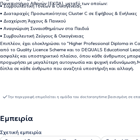
Πανεπιστήμιο Αθηνών (ΕΚΠΑ), μεταξύ των οποίων:
• Συμβουλευτική Γονέων & Οικογένειας
• Διαταραχές Προσωπικότητας Cluster C σε Εφήβους & Ενήλικες
• Διαχείριση Άγχους & Πανικού
• Αναγνώριση Συναισθημάτων στα Παιδιά
• Συμβουλευτική Ζεύγους & Οικογένειας
Επιπλέον, έχει ολοκληρώσει το "Higher Professional Diploma in Co
από το Quality Licence Scheme και το DEQUALS Educational Leade
ασφαλές και υποστηρικτικό πλαίσιο, όπου κάθε άνθρωπος μπορεί
προχωρήσει με μεγαλύτερη αυτογνωσία και ψυχική ενδυνάμωση.Μ
δίπλα σε κάθε άνθρωπο που αναζητά υποστήριξη και αλλαγή.
Την περιγραφή επιμελείται η ομάδα του doctoranytime βασισμένη σε επ
Εμπειρία
Σχετική εμπειρία