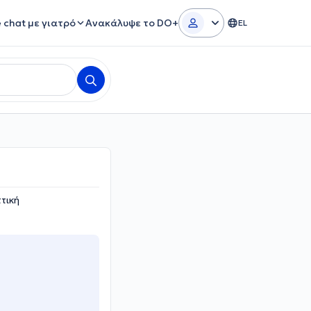
e chat με γιατρό
Ανακάλυψε το DO+
EL
τική