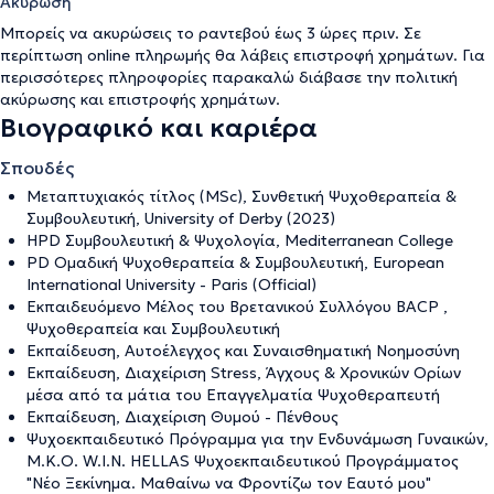
Ακύρωση
Μπορείς να ακυρώσεις το ραντεβού έως 3 ώρες πριν. Σε
περίπτωση online πληρωμής θα λάβεις επιστροφή χρημάτων. Για
περισσότερες πληροφορίες παρακαλώ διάβασε την
πολιτική
ακύρωσης και επιστροφής χρημάτων
.
Βιογραφικό και καριέρα
Σπουδές
Μεταπτυχιακός τίτλος (MSc), Συνθετική Ψυχοθεραπεία &
Συμβουλευτική, University of Derby (2023)
HPD Συμβουλευτική & Ψυχολογία, Mediterranean College
PD Ομαδική Ψυχοθεραπεία & Συμβουλευτική, European
International University - Paris (Official)
Εκπαιδευόμενο Μέλος του Βρετανικού Συλλόγου BACP ,
Ψυχοθεραπεία και Συμβουλευτική
Εκπαίδευση, Αυτοέλεγχος και Συναισθηματική Νοημοσύνη
Εκπαίδευση, Διαχείριση Stress, Άγχους & Χρονικών Ορίων
μέσα από τα μάτια του Επαγγελματία Ψυχοθεραπευτή
Εκπαίδευση, Διαχείριση Θυμού - Πένθους
Ψυχοεκπαιδευτικό Πρόγραμμα για την Ενδυνάμωση Γυναικών,
M.K.O. W.I.N. HELLAS Ψυχοεκπαιδευτικού Προγράμματος
"Νέο Ξεκίνημα. Μαθαίνω να Φροντίζω τον Εαυτό μου"