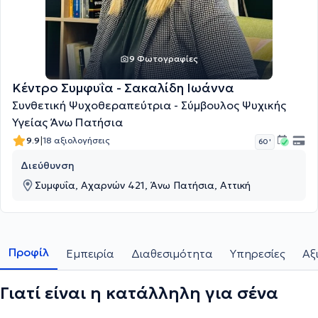
9 Φωτογραφίες
Κέντρο Συμφυΐα - Σακαλίδη Ιωάννα
Συνθετική Ψυχοθεραπεύτρια - Σύμβουλος Ψυχικής
Υγείας Άνω Πατήσια
|
9.9
18 αξιολογήσεις
60 '
Διεύθυνση
Συμφυΐα, Αχαρνών 421, Άνω Πατήσια, Αττική
Προφίλ
Εμπειρία
Διαθεσιμότητα
Υπηρεσίες
Αξ
Γιατί είναι η κατάλληλη για σένα