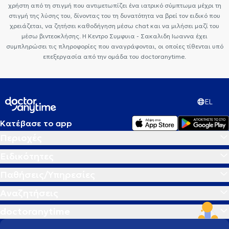
χρήστη από τη στιγμή που αντιμετωπίζει ένα ιατρικό σύμπτωμα μέχρι τη
στιγμή της λύσης του, δίνοντας του τη δυνατότητα να βρεί τον ειδικό που
χρειάζεται, να ζητήσει καθοδήγηση μέσω chat και να μιλήσει μαζί του
μέσω βιντεοκλήσης. Η Κεντρο Συμφυια - Σακαλιδη Ιωαννα έχει
συμπληρώσει τις πληροφορίες που αναγράφονται, οι οποίες τίθενται υπό
επεξεργασία από την ομάδα του doctoranytime.
EL
Κατέβασε το app
Περιοχές
Ειδικότητες
Παθήσεις/Υπηρεσίες
Αναζητήσεις
doctoranytime