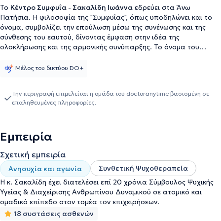
Το
Κέντρο Συμφυΐα - Σακαλίδη Ιωάννα
εδρεύει στα Άνω
Πατήσια. Η φιλοσοφία της "Συμφυΐας", όπως υποδηλώνει και το
όνομα, συμβολίζει την επούλωση μέσω της συνένωσης και της
σύνθεσης του εαυτού, δίνοντας έμφαση στην ιδέα της
ολοκλήρωσης και της αρμονικής συνύπαρξης. Το όνομα του
ψυχοθεραπευτικού μας κέντρου περιγράφει την έμπνευση για τη
δημιουργία του. Τη διαδικασία δηλαδή, όπου δύο ή περισσότερες
Μέλος του δικτύου DO+
οντότητες / ιδέες ενώνονται στενά με τρόπο που γίνονται
αδιαχώριστες και λειτουργούν ως ένα ενιαίο αρμονικό σύνολο. Το
Την περιγραφή επιμελείται η ομάδα του doctoranytime βασισμένη σε
κέντρο ενσαρκώνοντας αυτές τις ιδέες ακολουθεί την Συνθετική
επαληθευμένες πληροφορίες.
Ψυχοθεραπευτική προσέγγιση ατομικά και ομαδικά. Ο σκοπός
τους είναι να παρέχεται υποστήριξη στα άτομα, ώστε να
μπορέσουν να αντιμετωπίσουν τα θέματα που τα απασχολούν,
Εμπειρία
όπως διαχείριση άγχους, κρίσεων, διαπροσωπικών σχέσεων,
αυτοβελτίωσης, προσωπικής ανάπτυξης και συναισθηματικών
Σχετική εμπειρία
συγκρούσεων. Βασίζεται στη σχέση που αναπτύσσεται μεταξύ
θεραπευτή - θεραπευμένου, η οποία για να είναι αποτελεσματική
Συνθετική Ψυχοθεραπεία
Ανησυχία και αγωνία
και δημιουργική πρέπει να είναι οριοθετημένη, να υπάρχει
Η κ. Σακαλίδη έχει διατελέσει επί 20 χρόνια Σύμβουλος Ψυχικής
ζεστασιά και ανταπόκριση, σε ένα κλίμα αποδοχής και
Υγείας & Διαχείρισης Ανθρωπίνου Δυναμικού σε ατομικό και
εμπιστοσύνης, όπου ενθαρρύνεται η ελεύθερη έκφραση
ομαδικό επίπεδο στον τομέα τον επιχειρήσεων.
συναισθημάτων.
18 συστάσεις ασθενών