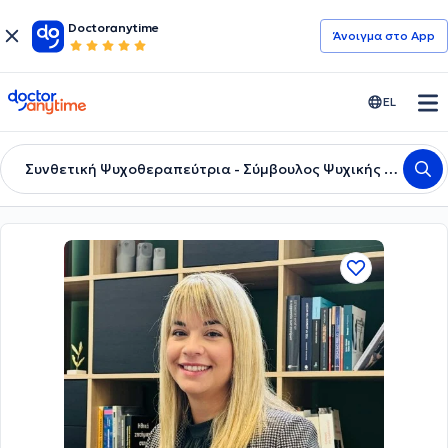
Doctoranytime
Άνοιγμα στο App
doctoranytime
EL
Συνθετική Ψυχοθεραπεύτρια - Σύμβουλος Ψυχικής Υγείας