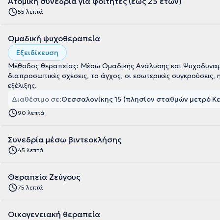
Ατομική συνεδρία για φοιτητές (έως 25 ετών)
55 λεπτά
Ομαδική ψυχοθεραπεία
Εξειδίκευση
Μέθοδος θεραπείας: Μέσω Ομαδικής Ανάλυσης και Ψυχοδυναμι
διαπροσωπικές σχέσεις, το άγχος, οι εσωτερικές συγκρούσεις,
εξέλιξης.
Διαθέσιμο σε:
Θεσσαλονίκης 15 (πλησίον σταθμών μετρό Κε
90 λεπτά
Συνεδρία μέσω βιντεοκλήσης
45 λεπτά
Θεραπεία Ζεύγους
75 λεπτά
Οικογενειακή θεραπεία