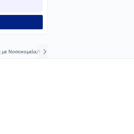
 με Νοσοκομεία/Κλινικές
Βιογραφικό και καριέρα