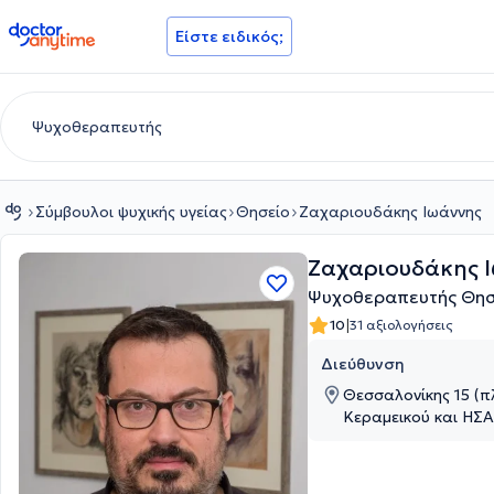
doctoranytime
Είστε ειδικός;
Σύμβουλοι ψυχικής υγείας
Θησείο
Ζαχαριουδάκης Ιωάννης
Ζαχαριουδάκης 
Ψυχοθεραπευτής Θησ
|
10
31 αξιολογήσεις
Διεύθυνση
Θεσσαλονίκης 15 (π
Κεραμεικού και ΗΣΑ
Αττική