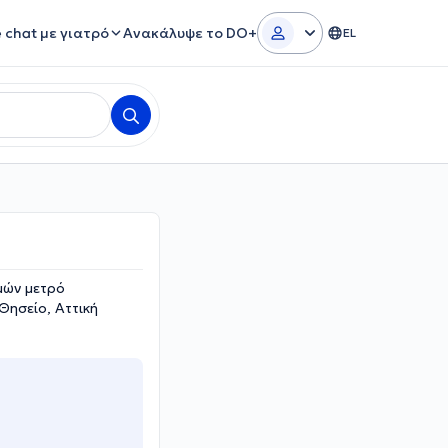
e chat με γιατρό
Ανακάλυψε το DO+
EL
μών μετρό
Θησείο, Αττική