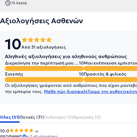
75 λεπτά
Αξιολογήσεις Ασθενών
10
Από 31 αξιολογήσεις
Αληθινές αξιολογήσεις για αληθινούς ανθρώπους
Διερεύνησε την περίπτωσή μου σε βάθος
10
Μου ενέπνευσε εμπιστο
Συνεπής
10
Προσιτός & φιλικός
Οι αξιολογήσεις γράφονται από ανθρώπους που είχαν ραντεβού
την εμπειρία τους.
Μάθε πώς διασφαλίζουμε την αυθεντικότη
Όλες (31)
Θετικές (31)
Ουδέτερες (0)
Αρνητικές (0)
10.0
ΘΕΟΦΑΝΗΣ
• 7 αξιολογήσεις