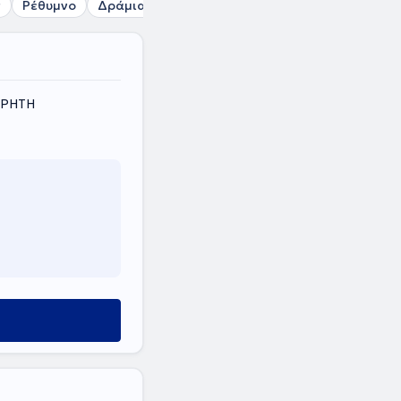
ς
Ρέθυμνο
Δράμια
Σούδα
Χανιά
Κίσσαμος
 ΚΡΗΤΗ