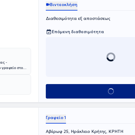
Βιντεοκλήση
Διαθεσιμότητα εξ αποστάσεως
Επόμενη διαθεσιμότητα
ας -
ό γραφείο στο
merican
μβουλευτική
apy) από το
Κλείσε ραντεβο
υση στη
γγιση, στην
ά θέματα
. Εχει
σιακό
Γραφείο 1
ίριση άγχους,
Αβέρωφ 25, Ηράκλειο Κρήτης, ΚΡΗΤΗ
ταυτότητας στο