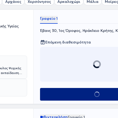
Αρχάνες
Χερσόνησος
Αρκαλοχώρι
Μάλια
Μοίρε
Γραφείο 1
κής Υγείας
Έβανς 30, 1ος Όροφος, Ηράκλειο Κρήτης,
Επόμενη διαθεσιμότητα
ουλος Ψυχικής
ή εκπαίδευση
apy in
 Ψυχοθεραπεία
 Ευρωπαϊκής
tion). Έχει
Κλείσε ραντεβού
παρέχοντας
ς οικογένειες
είων Σωματείων
ας και παιδιού
τερικό.
Βιντεοκλήση
Γραφείο 1