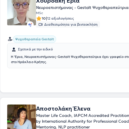
Χουρδάκη Έρια
Νευροεπιστήμονας - Gestalt Ψυχοθεραπεύτρια
MSc
|
10
12 αξιολογήσεις
Διαθεσιμότητα για βιντεοκλήση
Ψυχοθεραπεία Gestalt
Σχετικά με την ειδικό
Η 'Ερια, Νευροεπιστήμονας-Gestalt Ψυχοθεραπεύτρια έχει γραφείο στ
στο Ηράκλειο Κρήτης.
Αποστολάκη Έλενα
Master Life Coach, IAPCM Accredited Practiti
by International Authority for Professional Coac
Mentoring. NLP practitioner