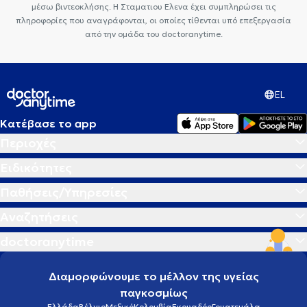
μέσω βιντεοκλήσης. Η Σταματιου Ελενα έχει συμπληρώσει τις
πληροφορίες που αναγράφονται, οι οποίες τίθενται υπό επεξεργασία
από την ομάδα του doctoranytime.
EL
Κατέβασε το app
Περιοχές
Ειδικότητες
Παθήσεις/Υπηρεσίες
Αναζητήσεις
doctoranytime
Διαμορφώνουμε το μέλλον της υγείας
παγκοσμίως
Ελλάδα
Βέλγιο
Μεξικό
Κολομβία
Εκουαδόρ
Γουατεμάλα