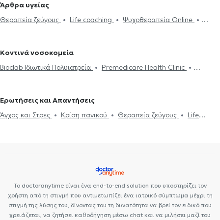
Άρθρα υγείας
Αίσθημα φόβου και πανικού
Προβλήματα σεξουαλικής ζωής
υγείας στο Ηράκλειο Κρήτης
Σύμβουλοι ψυχικής υγείας στον
Θεραπεία ζεύγους
Life coaching
Ψυχοθεραπεία Online
Ανησυχία και αγωνία
Συμβουλευτική εφήβων
Συμβουλευτική
Χολαργό
Σύμβουλοι ψυχικής υγείας στη Μεταμόρφωση
Ψυχογενής Βουλιμία - Ψυχογενής Ανορεξία
Αυτισμός
Εθισμός
γονέων και παιδιών
Ομαδική ψυχοθεραπεία
Life coaching
Σύμβουλοι ψυχικής υγείας στη Νέα Ερυθραία
Σύμβουλοι ψυχικής
στο διαδίκτυο
ΔΕΠΥ
Δίαιτα και διατροφή
Εθισμός
Τεστ
Υπνοθεραπεία
Ψυχογενής Βουλιμία - Ψυχογενής Ανορεξία
υγείας στην Αθήνα
Σύμβουλοι ψυχικής υγείας στο Νέο Ψυχικό
Κοντινά νοσοκομεία
επαγγελματικού προσανατολισμού
Διαχείριση πένθους
Τόνωση αυτοεκτίμησης
Τεστ
Σύμβουλοι ψυχικής υγείας στις Αχαρνές
Σύμβουλοι ψυχικής υγείας
Bioclab Ιδιωτικά Πολυιατρεία
Premedicare Health Clinic
επαγγελματικού προσανατολισμού
Συμβουλευτική επαγγελματικού
στο Γαλάτσι
Σύμβουλοι ψυχικής υγείας στο Ψυχικό
Σύμβουλοι
Premedicare health clinic
Ιάζω
Center NT-CardioMetabolics
προσανατολισμού
Θέματα σχέσεων
ψυχικής υγείας στη Νέα φιλοθέη
Ερωτήσεις και Απαντήσεις
Άγχος και Στρες
Κρίση πανικού
Θεραπεία ζεύγους
Life
coaching
Συμβουλευτική γονέων και παιδιών
Διαχείριση
πένθους
Το doctoranytime είναι ένα end-to-end solution που υποστηρίζει τον
χρήστη από τη στιγμή που αντιμετωπίζει ένα ιατρικό σύμπτωμα μέχρι τη
στιγμή της λύσης του, δίνοντας του τη δυνατότητα να βρεί τον ειδικό που
χρειάζεται, να ζητήσει καθοδήγηση μέσω chat και να μιλήσει μαζί του