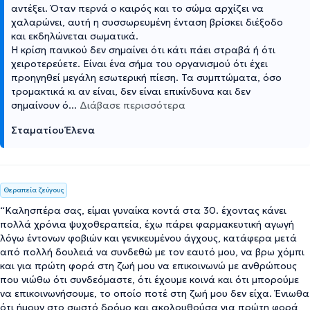
αντέξει. Όταν περνά ο καιρός και το σώμα αρχίζει να
χαλαρώνει, αυτή η συσσωρευμένη ένταση βρίσκει διέξοδο
και εκδηλώνεται σωματικά.
Η κρίση πανικού δεν σημαίνει ότι κάτι πάει στραβά ή ότι
χειροτερεύετε. Είναι ένα σήμα του οργανισμού ότι έχει
προηγηθεί μεγάλη εσωτερική πίεση. Τα συμπτώματα, όσο
τρομακτικά κι αν είναι, δεν είναι επικίνδυνα και δεν
σημαίνουν ό
...
Διάβασε περισσότερα
Σταματίου Έλενα
Θεραπεία ζεύγους
“Καλησπέρα σας, είμαι γυναίκα κοντά στα 30. έχοντας κάνει
πολλά χρόνια ψυχοθεραπεία, έχω πάρει φαρμακευτική αγωγή
λόγω έντονων φοβιών και γενικευμένου άγχους, κατάφερα μετά
από πολλή δουλειά να συνδεθώ με τον εαυτό μου, να βρω χόμπι
και για πρώτη φορά στη ζωή μου να επικοινωνώ με ανθρώπους
που νιώθω ότι συνδεόμαστε, ότι έχουμε κοινά και ότι μπορούμε
να επικοινωνήσουμε, το οποίο ποτέ στη ζωή μου δεν είχα. Ένιωθα
ότι ήμουν στο σωστό δρόμο και ακολουθούσα για πρώτη φορά