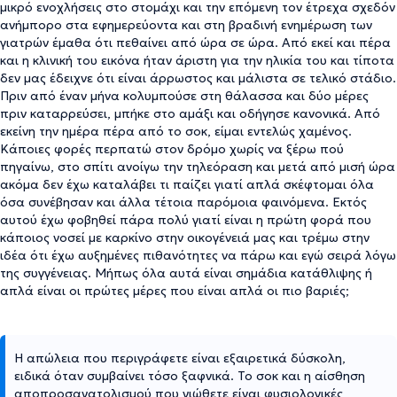
μικρό ενοχλήσεις στο στομάχι και την επόμενη τον έτρεχα σχεδόν
ανήμπορο στα εφημερεύοντα και στη βραδινή ενημέρωση των
γιατρών έμαθα ότι πεθαίνει από ώρα σε ώρα. Από εκεί και πέρα
και η κλινική του εικόνα ήταν άριστη για την ηλικία του και τίποτα
δεν μας έδειχνε ότι είναι άρρωστος και μάλιστα σε τελικό στάδιο.
Πριν από έναν μήνα κολυμπούσε στη θάλασσα και δύο μέρες
πριν καταρρεύσει, μπήκε στο αμάξι και οδήγησε κανονικά. Από
εκείνη την ημέρα πέρα από το σοκ, είμαι εντελώς χαμένος.
Κάποιες φορές περπατώ στον δρόμο χωρίς να ξέρω πού
πηγαίνω, στο σπίτι ανοίγω την τηλεόραση και μετά από μισή ώρα
ακόμα δεν έχω καταλάβει τι παίζει γιατί απλά σκέφτομαι όλα
όσα συνέβησαν και άλλα τέτοια παρόμοια φαινόμενα. Εκτός
αυτού έχω φοβηθεί πάρα πολύ γιατί είναι η πρώτη φορά που
κάποιος νοσεί με καρκίνο στην οικογένειά μας και τρέμω στην
ιδέα ότι έχω αυξημένες πιθανότητες να πάρω και εγώ σειρά λόγω
της συγγένειας. Μήπως όλα αυτά είναι σημάδια κατάθλιψης ή
απλά είναι οι πρώτες μέρες που είναι απλά οι πιο βαριές;
Η απώλεια που περιγράφετε είναι εξαιρετικά δύσκολη,
ειδικά όταν συμβαίνει τόσο ξαφνικά. Το σοκ και η αίσθηση
αποπροσανατολισμού που νιώθετε είναι φυσιολογικές