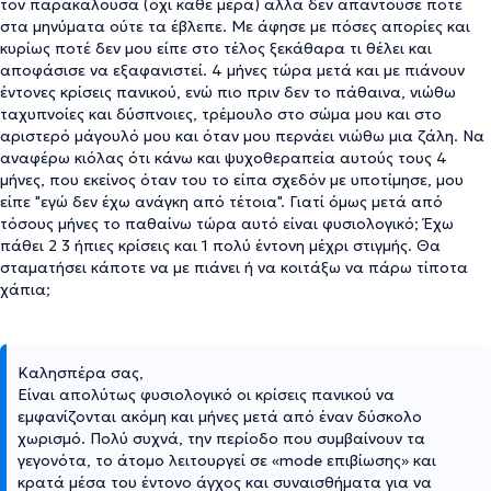
τον παρακαλούσα (όχι κάθε μέρα) αλλά δεν απαντούσε ποτέ
στα μηνύματα ούτε τα έβλεπε. Με άφησε με πόσες απορίες και
κυρίως ποτέ δεν μου είπε στο τέλος ξεκάθαρα τι θέλει και
αποφάσισε να εξαφανιστεί. 4 μήνες τώρα μετά και με πιάνουν
έντονες κρίσεις πανικού, ενώ πιο πριν δεν το πάθαινα, νιώθω
ταχυπνοίες και δύσπνοιες, τρέμουλο στο σώμα μου και στο
αριστερό μάγουλό μου και όταν μου περνάει νιώθω μια ζάλη. Να
αναφέρω κιόλας ότι κάνω και ψυχοθεραπεία αυτούς τους 4
μήνες, που εκείνος όταν του το είπα σχεδόν με υποτίμησε, μου
είπε "εγώ δεν έχω ανάγκη από τέτοια". Γιατί όμως μετά από
τόσους μήνες το παθαίνω τώρα αυτό είναι φυσιολογικό; Έχω
πάθει 2 3 ήπιες κρίσεις και 1 πολύ έντονη μέχρι στιγμής. Θα
σταματήσει κάποτε να με πιάνει ή να κοιτάξω να πάρω τίποτα
χάπια;
Καλησπέρα σας,
Είναι απολύτως φυσιολογικό οι κρίσεις πανικού να
εμφανίζονται ακόμη και μήνες μετά από έναν δύσκολο
χωρισμό. Πολύ συχνά, την περίοδο που συμβαίνουν τα
γεγονότα, το άτομο λειτουργεί σε «mode επιβίωσης» και
κρατά μέσα του έντονο άγχος και συναισθήματα για να