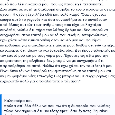
αυτό που λέει η καρδιά μου, που ως παιδί είχε πετσοκοπεί.
Δυστυχώς σε αυτή τη διαδρομή υπήρξα το τρίτο πρόσωπο σε μια
σχέση. Η σχέση έχει λήξει εδώ και πολύ καιρό. Όμως έχοντας
κρυφό αυτό το γεγονός και όσα συναισθήματα το συνόδευαν
από όλους αυτούς τους ανθρώπους που είχα με λαχτάρα
συνδεθεί, νιώθω ότι πήρα τον λάθος δρόμο και δεν μπορώ να
συγχωρήσω στον εαυτό μου αυτό που συνέβη. Απομονώθηκα,
έχω χάσει κάθε εμπιστοσύνη στον εαυτό μου και φοβάμαι
υπερβολικά για οποιαδήποτε επιλογή μου. Νιώθω ότι ενώ τα είχα
καταφέρει, ότι πλέον τα κατέστρεψα όλα. Δεν ήμουν ειλικρινής με
τον εαυτό μου και με τους γύρω μου. Έχοντας ως αξία μου την
υπεράσπιση της αλήθειας δεν μπορώ να με συγχωρήσω ότι
παρασύρθηκα σε αυτό. Νιώθω ότι έχω χάσει την ταυτότητά μου.
Είναι δυνατόν να ξαναβρώ την εμπιστοσύνη στον εαυτό μου και
να μην φοβάμαι νέες επιλογές; Πώς μπορώ να με συγχωρήσω; Σας
ευχαριστώ πολύ για οποιαδήποτε απάντηση.”
Καλησπέρα σου,
πρώτα απ’ όλα θέλω να σου πω ότι η δυσφορία που νιώθεις
τώρα δεν σημαίνει ότι “κατέστρεψες” όσα έχτισες. Σημαίνει