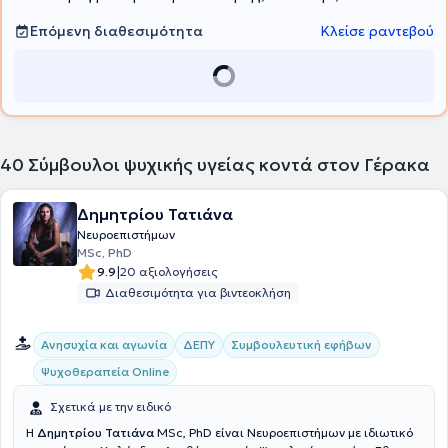
απαντώνται σε όλο το φάσμα της ψυχολογίας- ψυχιατρικής
ψυχικής υγείας. Εξειδικεύομαι στη Συμβουλευτική Γονέων και
Επόμενη διαθεσιμότητα
Κλείσε ραντεβού
Εφήβων όπου διαθέτω 30ετή εμπειρία, στην ψυχοθεραπεία ευρέος
φάσματος ψυχολογικών και ψυχιατρικών περιστατικών, καθώς
και επαγγελματικού προσανατολισμού εφήβων και ενηλίκων.
40
Σύμβουλοι ψυχικής υγείας κοντά στον Γέρακα
Δημητρίου Τατιάνα
Νευροεπιστήμων
MSc, PhD
|
9.9
20 αξιολογήσεις
Διαθεσιμότητα για βιντεοκλήση
Ανησυχία και αγωνία
ΔΕΠΥ
Συμβουλευτική εφήβων
Ψυχοθεραπεία Online
Σχετικά με την ειδικό
Η
Δημητρίου Τατιάνα
MSc, PhD είναι Νευροεπιστήμων με ιδιωτικό