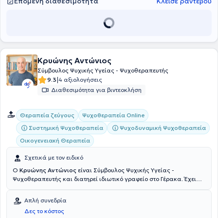
ψυχικής υγείας. Εξειδικεύομαι στη Συμβουλευτική Γονέων και
Επόμενη διαθεσιμότητα
Κλείσε ραντεβού
Εφήβων όπου διαθέτω 30ετή εμπειρία, στην ψυχοθεραπεία ευρέος
φάσματος ψυχολογικών και ψυχιατρικών περιστατικών, καθώς
και επαγγελματικού προσανατολισμού εφήβων και ενηλίκων.
Κρυώνης Αντώνιος
Σύμβουλος Ψυχικής Υγείας - Ψυχοθεραπευτής
|
9.3
4 αξιολογήσεις
Διαθεσιμότητα για βιντεοκλήση
Θεραπεία ζεύγους
Ψυχοθεραπεία Online
Συστημική Ψυχοθεραπεία
Ψυχοδυναμική Ψυχοθεραπεία
Οικογενειακή Θεραπεία
Σχετικά με τον ειδικό
Ο
Κρυώνης Αντώνιος
είναι Σύμβουλος Ψυχικής Υγείας -
Ψυχοθεραπευτής και διατηρεί ιδιωτικό γραφείο στο Γέρακα. Έχει
εκπαιδευτεί συστηματικά ως ψυχοθεραπευτής και αναπτυξιακός
σύμβουλος στο ψυχοδυναμικό μοντέλο, στην ατομική και ομαδική
Απλή συνεδρία
ανάλυση. Επίσης, χρησιμοποιεί συνθετικά και στοιχεία
Δες το κόστος
συμπεριφοριστικής, γνωσιακής και άλλων ψυχοθεραπευτικών