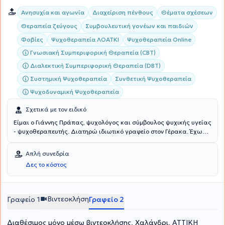
Ανησυχία και αγωνία
Διαχείριση πένθους
Θέματα σχέσεων
Θεραπεία ζεύγους
Συμβουλευτική γονέων και παιδιών
Φοβίες
Ψυχοθεραπεία ΛΟΑΤΚΙ
Ψυχοθεραπεία Online
Γνωσιακή Συμπεριφορική Θεραπεία (CBT)
Διαλεκτική Συμπεριφορική Θεραπεία (DBT)
Συστημική Ψυχοθεραπεία
Συνθετική Ψυχοθεραπεία
Ψυχοδυναμική Ψυχοθεραπεία
Σχετικά με τον ειδικό
Είμαι ο Γιάννης Πράπας, ψυχολόγος και σύμβουλος ψυχικής υγείας
- ψυχοθεραπευτής. Διατηρώ ιδιωτικό γραφείο στον Γέρακα. Έχω
σπουδάσει στην Ελλάδα (Ε.Κ.Π.Α.) και στην Ιταλία (E-Campus
University) Ψυχολογία, στην Ελλάδα (Ε.Κ.Π.Α. και Ε.Α.Π. Ανοικτό
Απλή συνεδρία
Πανεπιστήμιο) και στο εξωτερικό (Scotland, Edinburgh) Γνωσιακή
Δες το κόστος
και Συμπεριφοριστική Ψυχοθεραπεία, Ψυχογλωσσολογία και
Συμβουλευτική, Εκπαίδευση Ενηλίκων και Συμβουλευτική στον
Επαγγελματικό Προσανατολισμό. Είμαι κάτοχος διπλωμάτων στη
Συνθετική-Απαρτιωτική Ψυχοθεραπεία, στη Συμβουλευτική και τη
Βιντεοκλήση
Γραφείο 1
Γραφείο 2
Θετική Ψυχοθεραπεία. Επίσης, συνεργάζομαι σε επίπεδο
εξωτερικής συνεργασίας ως Σύμβουλος Γονέων και Εφήβων με
Διαθέσιμος μόνο μέσω βιντεοκλήσης, Χαλάνδρι, ΑΤΤΙΚΗ
ιδιωτικούς φορείς. Στο γραφείο μου αναλαμβάνω περιστατικά που