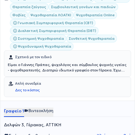
Θεραπεία ζεύγους
Συμβουλευτική γονέων και παιδιών
Φοβίες
Ψυχοθεραπεία ΛΟΑΤΚΙ
Ψυχοθεραπεία Online
Γνωσιακή Συμπεριφορική Θεραπεία (CBT)
Διαλεκτική Συμπεριφορική Θεραπεία (DBT)
Συστημική Ψυχοθεραπεία
Συνθετική Ψυχοθεραπεία
Ψυχοδυναμική Ψυχοθεραπεία
Σχετικά με τον ειδικό
Είμαι ο Γιάννης Πράπας, ψυχολόγος και σύμβουλος ψυχικής υγείας
- ψυχοθεραπευτής. Διατηρώ ιδιωτικό γραφείο στον Γέρακα. Έχω
σπουδάσει στην Ελλάδα (Ε.Κ.Π.Α.) και στην Ιταλία (E-Campus
University) Ψυχολογία, στην Ελλάδα (Ε.Κ.Π.Α. και Ε.Α.Π. Ανοικτό
Απλή συνεδρία
Πανεπιστήμιο) και στο εξωτερικό (Scotland, Edinburgh) Γνωσιακή
Δες το κόστος
και Συμπεριφοριστική Ψυχοθεραπεία, Ψυχογλωσσολογία και
Συμβουλευτική, Εκπαίδευση Ενηλίκων και Συμβουλευτική στον
Επαγγελματικό Προσανατολισμό. Είμαι κάτοχος διπλωμάτων στη
Συνθετική-Απαρτιωτική Ψυχοθεραπεία, στη Συμβουλευτική και τη
Βιντεοκλήση
Γραφείο 1
Θετική Ψυχοθεραπεία. Επίσης, συνεργάζομαι σε επίπεδο
εξωτερικής συνεργασίας ως Σύμβουλος Γονέων και Εφήβων με
Δελφών 3, Γέρακας, ΑΤΤΙΚΗ
ιδιωτικούς φορείς. Στο γραφείο μου αναλαμβάνω περιστατικά που
απαντώνται σε όλο το φάσμα της ψυχολογίας- ψυχιατρικής