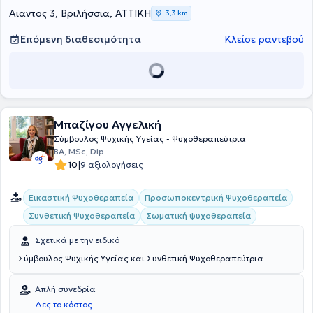
Επιπλέον, αξίζει να αναφερθεί πως, στη διάρκεια της καριέρας της,
Αιαντος 3, Βριλήσσια, ΑΤΤΙΚΗ
3,3 km
έχει προσφέρει Συμβουλευτική βοήθεια, διάγνωση και
αντιμετώπιση επειγόντων ψυχιατρικών περιστατικών σε
Επόμενη διαθεσιμότητα
Κλείσε ραντεβού
νοσοκομεία, σχολεία, αστυνομικά τμήματα και σπίτια πελατών στο
Tri-City Mental Health and Retardation Center της Βοστώνης.
Τέλος, αποτελεί μέλος της Βρετανικής Ψυχολογικής Εταιρείας, ενώ
έχει παρακολουθήσει μια σειρά διαλέξεων για την εξάρτηση από
τον τζόγο και το αλκοόλ, την οικογενειακή θεραπεία, το
μετατραυματικό στρες, τη νευροβιολογία και την κλινική
Μπαζίγου Αγγελική
ψυχιατρική. .
Σύμβουλος Ψυχικής Υγείας - Ψυχοθεραπεύτρια
BA, MSc, Dip
|
10
9 αξιολογήσεις
Εικαστική Ψυχοθεραπεία
Προσωποκεντρική Ψυχοθεραπεία
Συνθετική Ψυχοθεραπεία
Σωματική ψυχοθεραπεία
Σχετικά με την ειδικό
Σύμβουλος Ψυχικής Υγείας και Συνθετική Ψυχοθεραπεύτρια
Απλή συνεδρία
Δες το κόστος