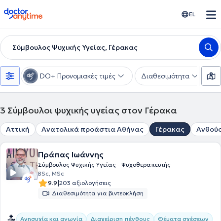
doctoranytime
EL
Σύμβουλος Ψυχικής Υγείας, Γέρακας
DO+ Προνομιακές τιμές
Διαθεσιμότητα
Ε
3
Σύμβουλοι ψυχικής υγείας στον Γέρακα
Αττική
Ανατολικά προάστια Αθήνας
Γέρακας
Ανθού
Πράπας Ιωάννης
Σύμβουλος Ψυχικής Υγείας - Ψυχοθεραπευτής
BSc, MSc
|
9.9
203 αξιολογήσεις
Διαθεσιμότητα για βιντεοκλήση
Ανησυχία και αγωνία
Διαχείριση πένθους
Θέματα σχέσεων