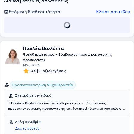
Διαθεσιμότητα εξ αποστάσεως
Επόμενη διαθεσιμότητα
Κλείσε ραντεβού
Παυλέα Βιολέττα
Ψυχοθεραπεύτρια – Σύμβουλος προσωποκεντρικής
προσέγγισης
MSc, PhDc
|
10.0
12 αξιολογήσεις
Προσωποκεντρική Ψυχοθεραπεία
Σχετικά με την ειδικό
Η
Παυλέα Βιολέττα
είναι Ψυχοθεραπεύτρια – Σύμβουλος
προσωποκεντρικής προσέγγισης και διατηρεί ιδιωτικό γραφείο στα
Βριλήσσια.Απέκτησε πτυχίο ψυχολογίας (B.Sc) από το Κολλέγιο
Ανθρωπιστικών Επιστημών (The Athens College of Arts).
Απλή συνεδρία
Ολοκλήρωσε μεταπτυχιακές σπουδές και απέκτησε με διάκριση τον
Δες το κόστος
τίτλο (M.Sc in Person Centred Counselling & Psychotherapy) από το