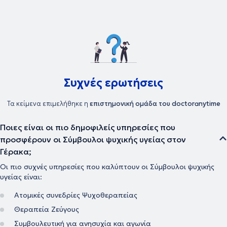
κοιτάζοντας το πρόβλημά του σα να είναι δικό τους. Βασικά
εργαλεία σε αυτή την προσπάθεια αποτελούν η Ανασυνδυασμένη
Εκλεκτική Συμβουλευτική, αλλά και η μέθοδος "Όταν συνάντησα
Εμένα!", μέσω της οποίας μπορεί κάποιος να δουλέψει και να λύσει
θέματα αυτοπεποίθησης. Το ΚΕ.ΘΕ.ΣΥ ξεκίνησε να λειτουργεί το
2001 με κύριο στόχο, την προαγωγή της Ψυχικής Υγείας, παιδιών,
εφήβων και ενηλίκων, μέσω Συμβουλευτικής Αγωγής -
Αυτογνωσίας και Εκπαιδευτικών Σεμιναρίων. Η Δημιουργός του
Συχνές ερωτήσεις
Κέντρου, Ανδριάννα Γεροντή, δεν έπαψε στιγμή όλα αυτά τα χρόνια
να ενδιαφέρεται για την ορθότερη λειτουργία του Κέντρου και την
καλύτερη δυνατή προσφορά στους ανθρώπους. Σαν αποτέλεσμα
Τα κείμενα επιμελήθηκε η
επιστημονική ομάδα του doctoranytime
όλης αυτής της προσπάθειας, ένας αρκετά μεγάλος αριθμός
παιδιών και ενηλίκων, έχουν μάθει να αξιοποιούν τις δυνατότητές
Ποιες είναι οι πιο δημοφιλείς υπηρεσίες που
τους, ενισχύοντας την αυτοπεποίθησή τους και αντιμετωπίζοντας
επιτυχώς τις δυσκολίες της καθημερινότητας τους. Το Κέντρο
προσφέρουν οι Σύμβουλοι ψυχικής υγείας στον
στελεχώνεται από μια έμπειρη ομάδα ειδικών: Ψυχολόγων,
Γέρακα;
Παιδοψυχολόγων, Λογοπαιδικών, Εργοθεραπευτών,
Διατροφολόγων, οι οποίοι επιλέχθηκαν με κριτήρια όχι μόνο βάση
Οι πιο συχνές υπηρεσίες που καλύπτουν οι Σύμβουλοι ψυχικής
της εμπειρίας και των ικανοτήτων τους, αλλά και ανθρωπιάς,
υγείας είναι:
αγάπης και ευαισθητοποίησης προς τον συνάνθρωπο.
Ατομικές συνεδρίες Ψυχοθεραπείας
Θεραπεία Ζεύγους
Συμβουλευτική για ανησυχία και αγωνία