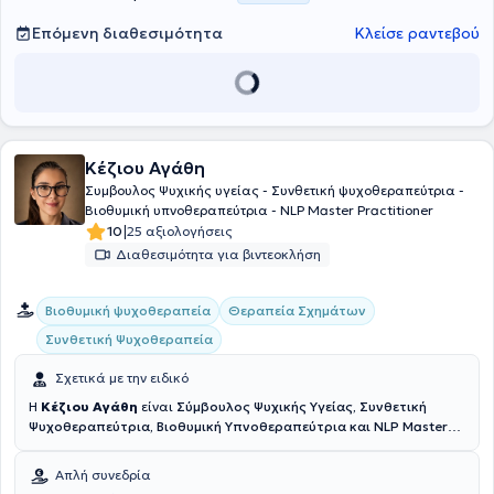
Επόμενη διαθεσιμότητα
Κλείσε ραντεβού
Κέζιου Αγάθη
Συμβουλος Ψυχικής υγείας - Συνθετική ψυχοθεραπεύτρια -
Βιοθυμική υπνοθεραπεύτρια - NLP Master Practitioner
|
10
25 αξιολογήσεις
Διαθεσιμότητα για βιντεοκλήση
Βιοθυμική ψυχοθεραπεία
Θεραπεία Σχημάτων
Συνθετική Ψυχοθεραπεία
Σχετικά με την ειδικό
Η
Κέζιου Αγάθη
είναι
Σύμβουλος Ψυχικής Υγείας, Συνθετική
Ψυχοθεραπεύτρια, Βιοθυμική Υπνοθεραπεύτρια και NLP Master
Practitioner
και διατηρεί το ιδιωτικό της γραφείο στη Γλυφάδα.
Διαθέτει εξειδικευμένη επιμόρφωση στις Διαταραχές
Απλή συνεδρία
Προσωπικότητας Cluster B από το Εθνικό και Καποδιστριακό