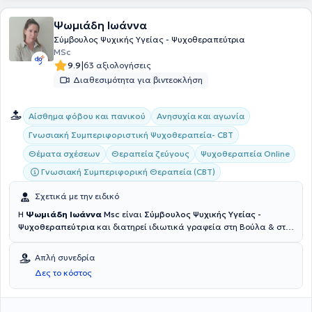
Ψωμιάδη Ιωάννα
Σύμβουλος Ψυχικής Υγείας - Ψυχοθεραπεύτρια
MSc
|
9.9
63 αξιολογήσεις
Διαθεσιμότητα για βιντεοκλήση
Αίσθημα φόβου και πανικού
Ανησυχία και αγωνία
Γνωσιακή Συμπεριφοριστική Ψυχοθεραπεία- CBT
Θέματα σχέσεων
Θεραπεία ζεύγους
Ψυχοθεραπεία Online
Γνωσιακή Συμπεριφορική Θεραπεία (CBT)
Σχετικά με την ειδικό
Η
Ψωμιάδη Ιωάννα
Msc
είναι
Σύμβουλος Ψυχικής Υγείας -
Ψυχοθεραπεύτρια
και διατηρεί ιδιωτικά γραφεία στη Βούλα & στις
Αχαρνές. Είναι πτυχιούχος Ψυχολογίας από το Αμερικανικό
Κολλέγιο Αθηνών και κατέχει
Πιστοποίηση Ειδίκευσης Γνωσιακής
Απλή συνεδρία
Συμπεριφοριστικής Θεωρίας & Κλινικής Πράξης από το Εθνικό
Δες το κόστος
Καποδιστριακό Πανεπιστήμιο Αθηνών (ΕΚΠΑ)
. Συνεχίζοντας τις
σπουδές της, έλαβε Μεταπτυχιακό τίτλο στη Διαχείριση
ανθρώπινου δυναμικού μεγάλων επιχειρήσεων (HR) από το Bolton