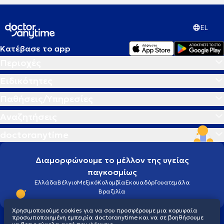
EL
Κατέβασε το app
Περιοχές
Ειδικότητες
Παθήσεις/Υπηρεσίες
Αναζητήσεις
doctoranytime
Διαμορφώνουμε το μέλλον της υγείας
παγκοσμίως
Ελλάδα
Βέλγιο
Μεξικό
Κολομβία
Εκουαδόρ
Γουατεμάλα
Βραζιλία
Χρησιμοποιούμε cookies για να σου προσφέρουμε μια κορυφαία
προσωποποιημένη εμπειρία doctoranytime και να σε βοηθήσουμε