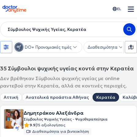
doctoranytime
EL
Σύμβουλος Ψυχικής Υγείας, Κερατέα
DO+ Προνομιακές τιμές
Διαθεσιμότητα
Ε
35
Σύμβουλοι ψυχικής υγείας κοντά στην Κερατέα
Δεν βρέθηκαν Σύμβουλοι ψυχικής υγείας με online
ραντεβού στην Κερατέα, αλλά σε κοντινές περιοχές.
Αττική
Ανατολικά προάστια Αθήνας
Κερατέα
Καλύβ
Δημητράκου Αλεξάνδρα
Σύμβουλος Ψυχικής Υγείας - Ψυχοθεραπεύτρια
|
9.9
15 αξιολογήσεις
Διαθεσιμότητα για βιντεοκλήση