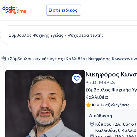
doctoranytime
Είστε ειδικός;
Σύμβουλοι ψυχικής υγείας
Καλλιθέα
Νικηφόρος Κωνσταντίν
Νικηφόρος Κωνσ
Ph.D, MBPsS
Σύμβουλος Ψυχικής Υ
Καλλιθέα
|
10.0
13 αξιολογήσεις
Διεύθυνση
Κύπρου 12Α,18346 
Καλλιθέας), Καλλιθ
Σπετσών 116Α, 1667