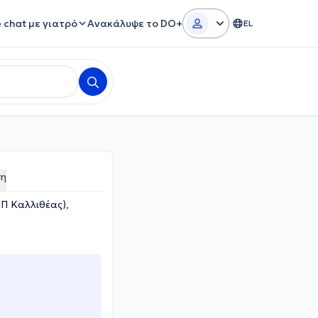
e chat με γιατρό
Ανακάλυψε το DO+
EL
ση
Π Καλλιθέας),