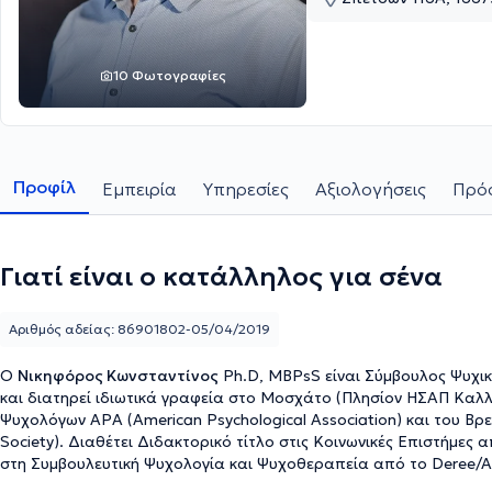
10 Φωτογραφίες
Προφίλ
Εμπειρία
Υπηρεσίες
Αξιολογήσεις
Πρόσ
Γιατί είναι ο κατάλληλος για σένα
Αριθμός αδείας: 86901802-05/04/2019
Ο
Νικηφόρος Κωνσταντίνος
Ph.D, MBPsS είναι Σύμβουλος Ψυχικ
και διατηρεί ιδιωτικά γραφεία στο Μοσχάτο (Πλησίον ΗΣΑΠ Καλλι
Ψυχολόγων APA (American Psychological Association) και του Βρε
Society). Διαθέτει Διδακτορικό τίτλο στις Κοινωνικές Επιστήμες
στη Συμβουλευτική Ψυχολογία και Ψυχοθεραπεία από το Deree/Ame
στην Πολιτική Οικονομία και στις Κοινωνικές Δομές από το New Sch