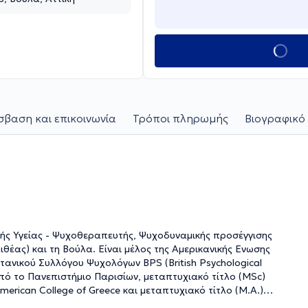
βαση και επικοινωνία
Τρόποι πληρωμής
Βιογραφικό 
ής Υγείας - Ψυχοθεραπευτής, Ψυχοδυναμικής προσέγγισης
θέας) και τη Βούλα. Είναι μέλος της Αμερικανικής Ενωσης
τανικού Συλλόγου Ψυχολόγων BPS (British Psychological
 από το Πανεπιστήμιο Παρισίων, μεταπτυχιακό τίτλο (MSc)
rican College of Greece και μεταπτυχιακό τίτλο (M.A.)
ool for Social Research στη Νέα Υόρκη. Έχει εξειδικευτεί