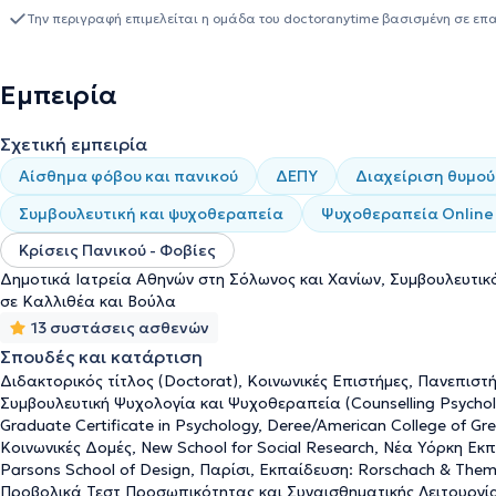
στη διαχείριση άγχους, θυμού και συγκρούσεων, την αναζήτηση 
Την περιγραφή επιμελείται η ομάδα του doctoranytime βασισμένη σε επ
στις διαπροσωπικές σχέσεις (οικογένεια, εργασιακό περιβάλλον, 
διαχείριση της διαφορετικότητας και της δυσφορίας φύλου, καθώ
ψυχοθεραπευτικό πλαίσιο και τη νοηματοδότηση της υποκειμενικό
Εμπειρία
Ψυχολογίας του Ατόμου, στο Parsons School of Design, στο Παρί
Προσωπικότητας και Συναισθηματικής Λειτουργίας Rorschach & Th
Σχετική εμπειρία
στο ΙΨΥΠΕ / Ινστιτούτο Ψυχικής Υγείας Παιδιών και Ενηλίκων. Η 
της ιδιωτικής ψυχοθεραπευτικής πρακτικής προέρχεται από την 
Αίσθημα φόβου και πανικού
ΔΕΠΥ
Διαχείριση θυμού
στο Συμβουλευτικό Κέντρο του Αμερικανικού Κολλεγίου Αθηνών κ
Συμβουλευτική και ψυχοθεραπεία
Ψυχοθεραπεία Online
Παρακολουθεί επίσης επιλεγμένα πιστοποιημένα σεμινάρια και εκ
κατάρτισης και συμμετέχει με παρουσιάσεις σε διεθνή ερευνητι
Κρίσεις Πανικού - Φοβίες
συνεδρίες στα Ελληνικά, στα Αγγλικά και στα Γαλλικά.
Δημοτικά Ιατρεία Αθηνών στη Σόλωνος και Χανίων, Συμβουλευτικό
σε Καλλιθέα και Βούλα
13 συστάσεις ασθενών
Σπουδές και κατάρτιση
Διδακτορικός τίτλος (Doctorat), Κοινωνικές Επιστήμες, Πανεπιστ
Συμβουλευτική Ψυχολογία και Ψυχοθεραπεία (Counselling Psychol
Graduate Certificate in Psychology, Deree/American College of Gr
Κοινωνικές Δομές, New School for Social Research, Νέα Υόρκη Ε
Parsons School of Design, Παρίσι, Εκπαίδευση: Rorschach & Them
Προβολικά Τεστ Προσωπικότητας και Συναισθηματικής Λειτουργίας