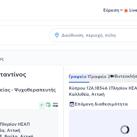
Εύρεση
Liv
ος
ταντίνος
Βιντεοκλή
Γραφείο 1
Γραφείο 2
Κύπρου 12Α,18346 (Πλησίον ΗΣΑ
γείας - Ψυχοθεραπευτής
Καλλιθέα, Αττική
Επόμενη διαθεσιμότητα
1 '
(Πλησίον ΗΣΑΠ
έα, Αττική
3, Βούλα, Αττική