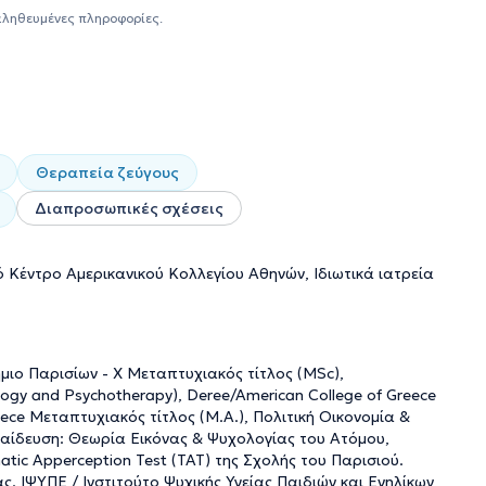
ταυτότητας και αυτοεκτίμησης και τη λύση προβλημάτων
αληθευμένες πληροφορίες.
προσωπικές σχέσεις). Εχει κάνει έρευνα πάνω στη
ς και τη συνεισφορά της φωτογραφικής απεικόνισης στο
τητας. Επιπλέον έχει εκπαιδευθεί στη Θεωρία Εικόνας και
σι καθώς και στη χορήγηση των Προβολικών Τεστ
ematic Apperception Test (TAT) της Σχολής του Παρισιού
κλινική εμπειρία του στο χώρο της ψυχοπαθολογίας πέραν
πρακτική ατομικών συνεδριών Συμβουλευτικής Ψυχολογίας
Θεραπεία ζεύγους
αθώς και στα Δημοτικά Ιατρεία του Δήμου Αθηναίων.
Διαπροσωπικές σχέσεις
παιδεύσεις στα πλαίσια της συνεχούς επιστημονικής
κά συνέδρια ψυχολογίας και ψυχοθεραπείας. Πραγματοποιεί
 Κέντρο Αμερικανικού Κολλεγίου Αθηνών, Ιδιωτικά ιατρεία
ήμιο Παρισίων - Χ Μεταπτυχιακός τίτλος (MSc),
ogy and Psychotherapy), Deree/American College of Greece
eece Μεταπτυχιακός τίτλος (M.A.), Πολιτική Οικονομία &
κπαίδευση: Θεωρία Eικόνας & Ψυχολογίας του Ατόμου,
atic Apperception Test (TAT) της Σχολής του Παρισιού.
. ΙΨΥΠΕ / Ινστιτούτο Ψυχικής Υγείας Παιδιών και Ενηλίκων