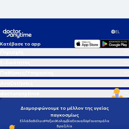
EL
Κατέβασε το app
Περιοχές
Ειδικότητες
Παθήσεις/Υπηρεσίες
Αναζητήσεις
doctoranytime
Διαμορφώνουμε το μέλλον της υγείας
παγκοσμίως
Ελλάδα
Βέλγιο
Μεξικό
Κολομβία
Εκουαδόρ
Γουατεμάλα
Βραζιλία