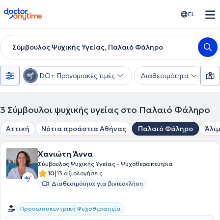
doctoranytime
EL
Σύμβουλος Ψυχικής Υγείας, Παλαιό Φάληρο
DO+ Προνομιακές τιμές
Διαθεσιμότητα
Ε
3
Σύμβουλοι ψυχικής υγείας στο Παλαιό Φάληρο
Αττική
Νότια προάστια Αθήνας
Παλαιό Φάληρο
Άλι
Χανιώτη Άννα
Σύμβουλος Ψυχικής Υγείας - Ψυχοθεραπεύτρια
|
10
13 αξιολογήσεις
Διαθεσιμότητα για βιντεοκλήση
Προσωποκεντρική Ψυχοθεραπεία