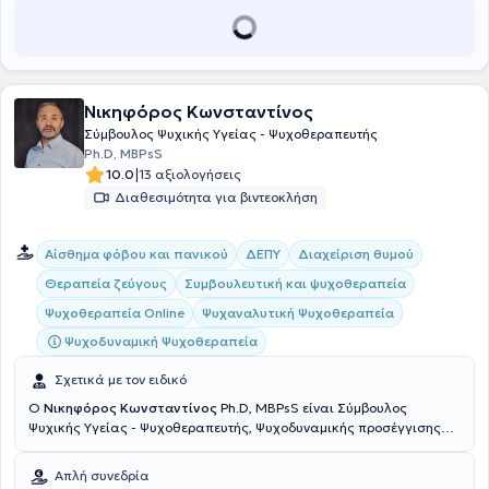
ατοπική δερματίτιδα, το μελάνωμα, η λεύκη, η κνίδωση και η
τριχοτιλλομανία. Τέλος, ασχολείται με αυτοάνοσα νοσήματα και το
Hypnobirthing - ομαλός τοκετός με βαθιά χαλάρωση.
Νικηφόρος Κωνσταντίνος
Σύμβουλος Ψυχικής Υγείας - Ψυχοθεραπευτής
Ph.D, MBPsS
|
10.0
13 αξιολογήσεις
Διαθεσιμότητα για βιντεοκλήση
Αίσθημα φόβου και πανικού
ΔΕΠΥ
Διαχείριση θυμού
Θεραπεία ζεύγους
Συμβουλευτική και ψυχοθεραπεία
Ψυχαναλυτική Ψυχοθεραπεία
Ψυχοθεραπεία Online
Ψυχοδυναμική Ψυχοθεραπεία
Σχετικά με τον ειδικό
Ο
Νικηφόρος Κωνσταντίνος
Ph.D, MBPsS είναι Σύμβουλος
Ψυχικής Υγείας - Ψυχοθεραπευτής, Ψυχοδυναμικής προσέγγισης
και διατηρεί ιδιωτικά γραφεία στο Μοσχάτο (Πλησίον ΗΣΑΠ
Καλλιθέας) και τη Βούλα. Είναι μέλος της Αμερικανικής Ενωσης
Απλή συνεδρία
Ψυχολόγων APA (American Psychological Association) και του