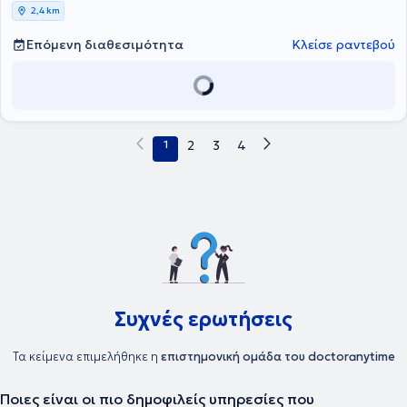
ενήλικες. Στο παρελθόν εργάστηκε για πολλά έτη σε προγράμματα
2,4 km
πρώιμης παρέμβασης για παιδιά με ΔΑΦ και μαθησιακές
δυσκολίες. Συντόνισε ομάδες ψυχοεκπαίδευσης και προ-
Επόμενη διαθεσιμότητα
Κλείσε ραντεβού
επαγγελματικής κατάρτισης ενηλίκων ΑΜΕΑ, καθώς και ομάδες
συμβουλευτικής και ψυχο-εκπαίδευσης γονέων.
1
2
3
4
Συχνές ερωτήσεις
Τα κείμενα επιμελήθηκε η
επιστημονική ομάδα του doctoranytime
Ποιες είναι οι πιο δημοφιλείς υπηρεσίες που