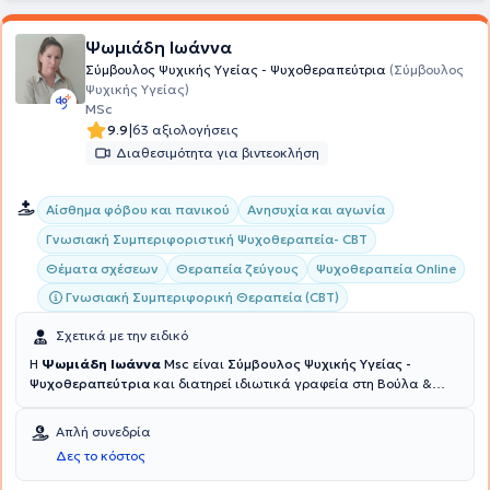
Ψωμιάδη Ιωάννα
Σύμβουλος Ψυχικής Υγείας - Ψυχοθεραπεύτρια
(Σύμβουλος
Ψυχικής Υγείας)
MSc
|
9.9
63 αξιολογήσεις
Διαθεσιμότητα για βιντεοκλήση
Αίσθημα φόβου και πανικού
Ανησυχία και αγωνία
Γνωσιακή Συμπεριφοριστική Ψυχοθεραπεία- CBT
Θέματα σχέσεων
Θεραπεία ζεύγους
Ψυχοθεραπεία Online
Γνωσιακή Συμπεριφορική Θεραπεία (CBT)
Σχετικά με την ειδικό
Η
Ψωμιάδη Ιωάννα
Msc
είναι
Σύμβουλος Ψυχικής Υγείας -
Ψυχοθεραπεύτρια
και διατηρεί ιδιωτικά γραφεία στη Βούλα &
στις Αχαρνές. Είναι πτυχιούχος Ψυχολογίας από το Αμερικανικό
Κολλέγιο Αθηνών και κατέχει
Πιστοποίηση Ειδίκευσης Γνωσιακής
Απλή συνεδρία
Συμπεριφοριστικής Θεωρίας & Κλινικής Πράξης από το Εθνικό
Δες το κόστος
Καποδιστριακό Πανεπιστήμιο Αθηνών (ΕΚΠΑ)
. Συνεχίζοντας τις
σπουδές της, έλαβε Μεταπτυχιακό τίτλο στη Διαχείριση