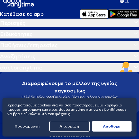
EL
Κατέβασε το app
Περιοχές
Ειδικότητες
Παθήσεις/Υπηρεσίες
Αναζητήσεις
doctoranytime
Διαμορφώνουμε το μέλλον της υγείας
παγκοσμίως
Ελλάδα
Βέλγιο
Μεξικό
Κολομβία
Εκουαδόρ
Γουατεμάλα
Βραζιλία
Χρησιμοποιούμε cookies για να σου προσφέρουμε μια κορυφαία
προσωποποιημένη εμπειρία doctoranytime και να σε βοηθήσουμε
να βρεις εύκολα αυτό που ψάχνεις.
Προσαρμογή
Απόρριψη
Aποδοχή
Οροι χρήσης
Cookies
Πολιτική προστασίας προσωπικού απορρήτου
© 2026 doctoranytime