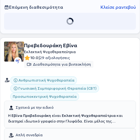
Προσωπικότητας, καθώς και στην Συμβουλευτική και Θεραπεία
Ζεύγους και Οικογένειας.
Επόμενη διαθεσιμότητα
Κλείσε ραντεβού
Πρεβεδουράκη Εβίνα
Εκλεκτική Ψυχοθεραπεύτρια
|
10.0
29 αξιολογήσεις
Διαθεσιμότητα για βιντεοκλήση
Ανθρωπιστική Ψυχοθεραπεία
Γνωσιακή Συμπεριφορική Θεραπεία (CBT)
Προσωποκεντρική Ψυχοθεραπεία
Σχετικά με την ειδικό
Η
Εβίνα Πρεβεδουράκη
είναι
Εκλεκτική Ψυχοθεραπεύτρια
και
διατηρεί ιδιωτικό γραφείο στην Γλυφάδα. Είναι μέλος της
Πανελλήνιας Ένωσης Επαγγελματιών Προσωποκεντρικής και
Βιωματικής Προσέγγισης (ΠΕΕΠΒΙΠ), της Ελληνικής Εταιρίας
Απλή συνεδρία
Συμβουλευτικής και της Πανελλήνιας Ένωσης Θεραπευτών μέσω