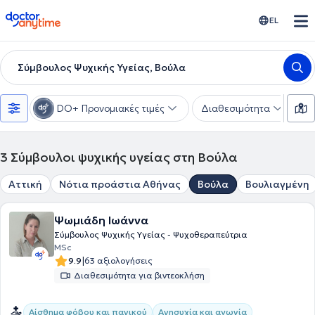
doctoranytime
EL
Σύμβουλος Ψυχικής Υγείας, Βούλα
DO+ Προνομιακές τιμές
Διαθεσιμότητα
Ε
3
Σύμβουλοι ψυχικής υγείας στη Βούλα
Αττική
Νότια προάστια Αθήνας
Βούλα
Βουλιαγμένη
Ψωμιάδη Ιωάννα
Σύμβουλος Ψυχικής Υγείας - Ψυχοθεραπεύτρια
MSc
|
9.9
63 αξιολογήσεις
Διαθεσιμότητα για βιντεοκλήση
Αίσθημα φόβου και πανικού
Ανησυχία και αγωνία