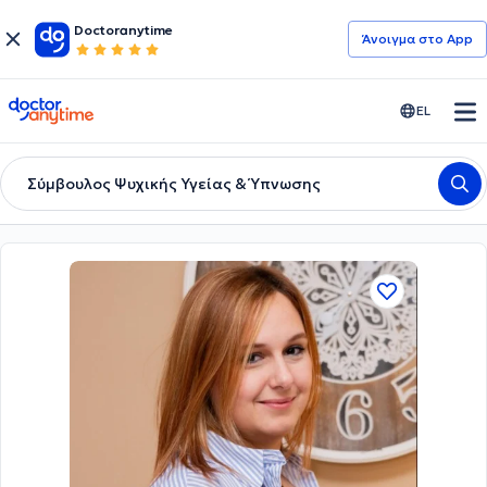
Doctoranytime
Άνοιγμα στο App
doctoranytime
EL
Σύμβουλος Ψυχικής Υγείας & Ύπνωσης