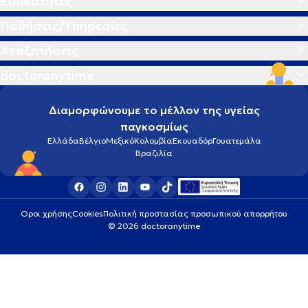
Ειδικότητες
Παθήσεις/Υπηρεσίες
Αναζητήσεις
doctoranytime
Διαμορφώνουμε το μέλλον της υγείας
παγκοσμίως
Ελλάδα
Βέλγιο
Μεξικό
Κολομβία
Εκουαδόρ
Γουατεμάλα
Βραζιλία
Οροι χρήσης
Cookies
Πολιτική προστασίας προσωπικού απορρήτου
© 2026 doctoranytime