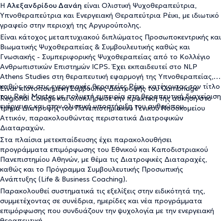
Η
Αλεξανδρίδου Δανάη
είναι Ολιστική Ψυχοθεραπεύτρια,
Υπνοθεραπεύτρια και Ενεργειακή Θεραπεύτρια Ρέικι, με ιδιωτικό
γραφείο στην περιοχή της Αργυρούπολης.
Είναι κάτοχος μεταπτυχιακού διπλώματος Προσωποκεντρικής και
Βιωματικής Ψυχοθεραπείας & Συμβουλευτικής καθώς και
Γνωσιακής - Συμπεριφορικής Ψυχοθεραπείας από το Κολλέγιο
Ανθρωπιστικών Επιστημών ICPS. Έχει εκπαιδευτεί στο NLP
Athens Studies στη θεραπευτική εφαρμογή της Υπνοθεραπείας,
καθώς και στις ενεργειακές θεραπείες Ρέικι, κατέχοντας τον τίτλο
Είναι πιστοποιημένη Σύμβουλος Διατροφής του Cambridge
του Reiki Master με πολυετή εμπειρία στη θεραπευτική διαχείριση
Regional College και ολοκλήρωσε την πρακτική της άσκηση στο
ενέργειας και στην ολιστική υποστήριξη του ανθρώπου.
τμήμα Διατροφής του Πανεπιστημιακού Γενικού Νοσοκομείου
Αττικόν, παρακολουθώντας περιστατικά Διατροφικών
Διαταραχών.
Στα πλαίσια μετεκπαίδευσης έχει παρακολουθήσει
προγράμματα επιμόρφωσης του Εθνικού και Καποδιστριακού
Πανεπιστημίου Αθηνών, με θέμα τις Διατροφικές Διαταραχές,
καθώς και το Πρόγραμμα Συμβουλευτικής Προσωπικής
Ανάπτυξης (Life & Business Coaching).
Παρακολουθεί συστηματικά τις εξελίξεις στην ειδικότητά της,
συμμετέχοντας σε συνέδρια, ημερίδες και νέα προγράμματα
επιμόρφωσης που συνδυάζουν την ψυχολογία με την ενεργειακή
θεραπευτική.