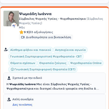
Ψωμιάδη Ιωάννα
Σύμβουλος Ψυχικής Υγείας - Ψυχοθεραπεύτρια
(Σύμβουλος
Ψυχικής Υγείας)
MSc
|
9.9
63 αξιολογήσεις
Διαθεσιμότητα για βιντεοκλήση
Αίσθημα φόβου και πανικού
Ανησυχία και αγωνία
Γνωσιακή Συμπεριφοριστική Ψυχοθεραπεία- CBT
Θέματα σχέσεων
Θεραπεία ζεύγους
Ψυχοθεραπεία Online
Γνωσιακή Συμπεριφορική Θεραπεία (CBT)
Σχετικά με την ειδικό
Η
Ψωμιάδη Ιωάννα
Msc
είναι
Σύμβουλος Ψυχικής Υγείας -
Ψυχοθεραπεύτρια
και διατηρεί ιδιωτικά γραφεία στη Βούλα &
στις Αχαρνές. Είναι πτυχιούχος Ψυχολογίας από το Αμερικανικό
Κολλέγιο Αθηνών και κατέχει
Πιστοποίηση Ειδίκευσης Γνωσιακής
Απλή συνεδρία
Συμπεριφοριστικής Θεωρίας & Κλινικής Πράξης από το Εθνικό
Δες το κόστος
Καποδιστριακό Πανεπιστήμιο Αθηνών (ΕΚΠΑ)
. Συνεχίζοντας τις