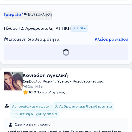
Βιντεοκλήση
Γραφείο 1
Πίνδου 12, Αργυρούπολη, ΑΤΤΙΚΗ
2,0 km
Επόμενη διαθεσιμότητα
Κλείσε ραντεβού
Κονιδάρη Αγγελική
Σύμβουλος Ψυχικής Υγείας - Ψυχοθεραπεύτρια
PGDip, MSc
|
10.0
13 αξιολογήσεις
Ανθρωπιστική Ψυχοθεραπεία
Ανησυχία και αγωνία
Συνθετική Ψυχοθεραπεία
Σχετικά με την ειδικό
Συμβουλευτική & Προσωπική Ανάπτυξη Μεταπτυχιακή εκπαίδευση