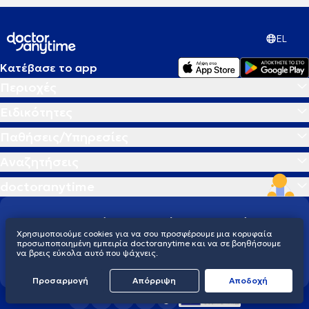
EL
Κατέβασε το app
Περιοχές
Ειδικότητες
Παθήσεις/Υπηρεσίες
Αναζητήσεις
doctoranytime
Διαμορφώνουμε το μέλλον της υγείας
Χρησιμοποιούμε cookies για να σου προσφέρουμε μια κορυφαία
παγκοσμίως
προσωποποιημένη εμπειρία doctoranytime και να σε βοηθήσουμε
Ελλάδα
Βέλγιο
Μεξικό
Κολομβία
Εκουαδόρ
Γουατεμάλα
να βρεις εύκολα αυτό που ψάχνεις.
Βραζιλία
Προσαρμογή
Απόρριψη
Aποδοχή