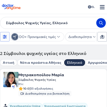
doctoranytime
EL
Σύμβουλος Ψυχικής Υγείας, Ελληνικό
DO+ Προνομιακές τιμές
Διαθεσιμότητα
Ε
2
Σύμβουλοι ψυχικής υγείας στο Ελληνικό
Αττική
Νότια προάστια Αθήνας
Ελληνικό
Αργυρούπο
Μητρακοπούλου Μαρία
Σύμβουλος Ψυχικής Υγείας
BSc
|
10.0
33 αξιολογήσεις
Διαθεσιμότητα για βιντεοκλήση
Ψυχοθεραπεία Online
Ψυχοσωματικά Συμπτώματα