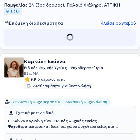
Παμφυλίας 24 (3ος όροφος), Παλαιό Φάληρο, ΑΤΤΙΚΗ
προσωπικές σχέσεις, η ψυχοσυναισθηματική φροντίδα των
γυναικών στην εμμηνόπαυση και οι ομάδες συνάντησης και
5,6 km
προσωπικής ανάπτυξης.
Επόμενη διαθεσιμότητα
Κλείσε ραντεβού
Καρκάνη Ιωάννα
Ειδικός Ψυχικής Υγείας - Ψυχοθεραπεύτρια
BSc, ΜΑ
|
9.9
6 αξιολογήσεις
Διαθεσιμότητα για βιντεοκλήση
Συνθετική Ψυχοθεραπεία
Λακανική Ψυχανάλυση
Σχετικά με την ειδικό
Η
Ιωάννα Καρκάνη
είναι
Ειδικός Ψυχικής Υγείας -
Ψυχοθεραπεύτρια
και διατηρεί χώρο ψυχοθεραπείας και
ψυχανάλυσης στην Άνω Γλυφάδα, όπου δέχεται ενήλικες, εφήβους
και παιδιά, δια ζώσης και διαδικτυακά, προσφέροντας έναν τόπο