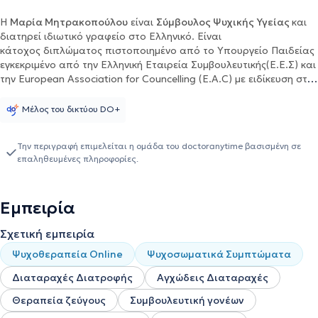
Η
Μαρία Μητρακοπούλου
είναι
Σύμβουλος Ψυχικής Υγείας
και
διατηρεί ιδιωτικό γραφείο στο Ελληνικό. Είναι
κάτοχος διπλώματος πιστοποιημένο από το Υπουργείο Παιδείας
εγκεκριμένο από την Ελληνική Εταιρεία Συμβουλευτικής(Ε.Ε.Σ) και
την European Association for Councelling (E.A.C) με ειδίκευση στην
Συνθετική Προσέγγιση (Προσωποκεντρική, Συστημική, Γνωστική-
Συμπεριφοριστική, Gestalt και Ψυχοδυναμική). Επιπλέον, έχει
Μέλος του δικτύου DO+
ειδικευτεί στο Σχεσιακό Ψυχόδραμα - Νέο ρεύμα Ψυχοδράματος
(Relational Psychodrama). Κατέχει επίσης πιστοποιητικό
Την περιγραφή επιμελείται η ομάδα του doctoranytime βασισμένη σε
επιμόρφωσης εκπαιδευτικού προγράμματος στη
επαληθευμένες πληροφορίες.
Μουσικοθεραπεία στο Εθνικό και Καποδιστριακό Πανεπιστήμιο
Αθηνών (ΕΚΠΑ). Τέλος έχει ολοκληρώσει το εκπαιδευτικό
μεταπτυχιακό πρόγραμμα "Γνωσιακή Συμπεριφοριστική
Εμπειρία
Θεραπεία: "Θεωρία και Κλινική Πράξη"(CBT) στο Εθνικό και
Καποδιστριακό Πανεπιστήμιο Αθηνών (ΕΚΠΑ). Στο πλαίσιο της
Σχετική εμπειρία
συνεχούς επαγγελματικής και προσωπικής της ανάπτυξης έχει
παρακολουθήσει και συνεχίζει να παρακολουθεί διάφορα
Ψυχοθεραπεία Online
Ψυχοσωματικά Συμπτώματα
μετεκπαιδευτικά προγράμματα και πολυάριθμα σεμινάρια-
ημερίδες όπως για παράδειγμα ημερίδες της Ελληνικής
Διαταραχές Διατροφής
Αγχώδεις Διαταραχές
Εταιρείας Συμβουλευτικής, σεμινάρια όπως "Εξειδίκευση στις
Θεραπεία ζεύγους
Συμβουλευτική γονέων
Διαταραχές Άγχους- Κρίσεις Πανικού", "Αντιμετώπιση