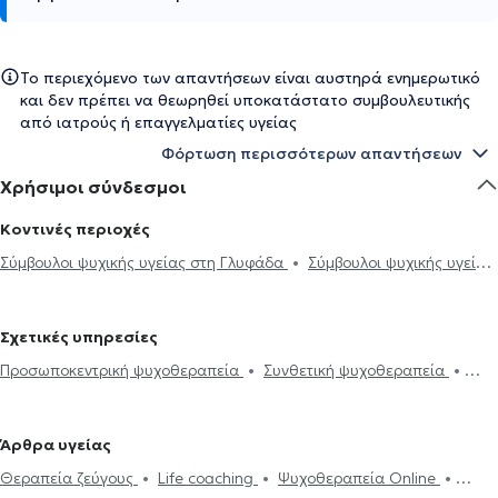
Το περιεχόμενο των απαντήσεων είναι αυστηρά ενημερωτικό
και δεν πρέπει να θεωρηθεί υποκατάστατο συμβουλευτικής
από ιατρούς ή επαγγελματίες υγείας
Φόρτωση περισσότερων απαντήσεων
Χρήσιμοι σύνδεσμοι
Κοντινές περιοχές
Σύμβουλοι ψυχικής υγείας στη Γλυφάδα
Σύμβουλοι ψυχικής υγείας
στην Αργυρούπολη
Σύμβουλοι ψυχικής υγείας στον Άλιμο
Σύμβουλοι ψυχικής υγείας στην Ηλιούπολη
Σύμβουλοι ψυχικής
Σχετικές υπηρεσίες
υγείας στον Άγιο Δημήτριο
Σύμβουλοι ψυχικής υγείας στο Παλαιό
Προσωποκεντρική ψυχοθεραπεία
Συνθετική ψυχοθεραπεία
Φάληρο
Σύμβουλοι ψυχικής υγείας στη Βούλα
Σύμβουλοι
Ψυχοδυναμική ψυχοθεραπεία
Θεραπεία ζεύγους
Θλίψη και
ψυχικής υγείας στη Νέα Σμύρνη
Σύμβουλοι ψυχικής υγείας στη
μελαγχολία
Συμβουλευτική για ιδεοληψίες και ψυχαναγκασμούς
Δάφνη
Σύμβουλοι ψυχικής υγείας στον Βύρωνα
Σύμβουλοι
Άρθρα υγείας
Αίσθημα φόβου και πανικού
Προβλήματα σεξουαλικής ζωής
ψυχικής υγείας στον Υμηττό
Σύμβουλοι ψυχικής υγείας στο
Θεραπεία ζεύγους
Life coaching
Ψυχοθεραπεία Online
Ανησυχία και αγωνία
Συμβουλευτική εφήβων
Συμβουλευτική
Παγκράτι
Σύμβουλοι ψυχικής υγείας στον Νέο Κόσμο
Σύμβουλοι