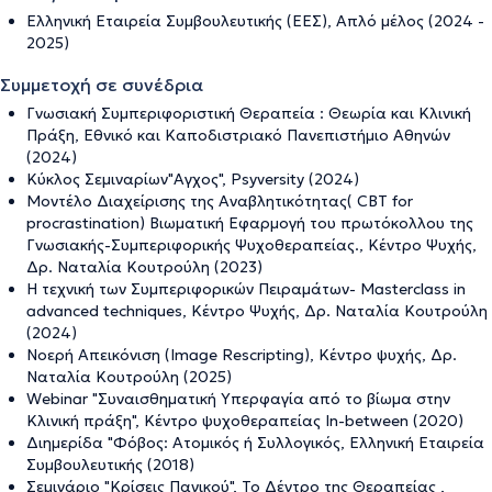
Ελληνική Εταιρεία Συμβουλευτικής (ΕΕΣ), Απλό μέλος (2024 -
2025)
Συμμετοχή σε συνέδρια
Γνωσιακή Συμπεριφοριστική Θεραπεία : Θεωρία και Κλινική
Πράξη, Εθνικό και Καποδιστριακό Πανεπιστήμιο Αθηνών
(2024)
Κύκλος Σεμιναρίων"Αγχος", Psyversity (2024)
Μοντέλο Διαχείρισης της Αναβλητικότητας( CBT for
procrastination) Βιωματική Εφαρμογή του πρωτόκολλου της
Γνωσιακής-Συμπεριφορικής Ψυχοθεραπείας., Κέντρο Ψυχής,
Δρ. Ναταλία Κουτρούλη (2023)
Η τεχνική των Συμπεριφορικών Πειραμάτων- Masterclass in
advanced techniques, Κέντρο Ψυχής, Δρ. Ναταλία Κουτρούλη
(2024)
Νοερή Απεικόνιση (Image Rescripting), Κέντρο ψυχής, Δρ.
Ναταλία Κουτρούλη (2025)
Webinar "Συναισθηματική Υπερφαγία από το βίωμα στην
Κλινική πράξη", Κέντρο ψυχοθεραπείας In-between (2020)
Διημερίδα "Φόβος: Ατομικός ή Συλλογικός, Ελληνική Εταιρεία
Συμβουλευτικής (2018)
Σεμινάριο "Κρίσεις Πανικού", Το Δέντρο της Θεραπείας ,