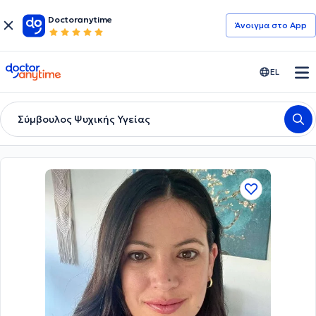
Doctoranytime
Άνοιγμα στο App
doctoranytime
EL
Σύμβουλος Ψυχικής Υγείας