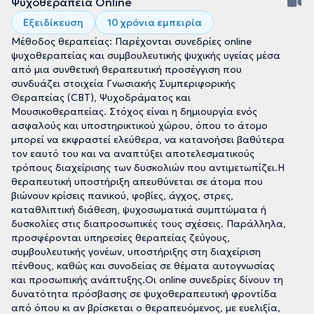
Ψυχοθεραπεία Online
Εξειδίκευση
10 χρόνια εμπειρία
Μέθοδος θεραπείας: Παρέχονται συνεδρίες online
ψυχοθεραπείας και συμβουλευτικής ψυχικής υγείας μέσα
από μια συνθετική θεραπευτική προσέγγιση που
συνδυάζει στοιχεία Γνωσιακής Συμπεριφορικής
Θεραπείας (CBT), Ψυχοδράματος και
Μουσικοθεραπείας. Στόχος είναι η δημιουργία ενός
ασφαλούς και υποστηρικτικού χώρου, όπου το άτομο
μπορεί να εκφραστεί ελεύθερα, να κατανοήσει βαθύτερα
τον εαυτό του και να αναπτύξει αποτελεσματικούς
τρόπους διαχείρισης των δυσκολιών που αντιμετωπίζει.Η
θεραπευτική υποστήριξη απευθύνεται σε άτομα που
βιώνουν κρίσεις πανικού, φοβίες, άγχος, στρες,
καταθλιπτική διάθεση, ψυχοσωματικά συμπτώματα ή
δυσκολίες στις διαπροσωπικές τους σχέσεις. Παράλληλα,
προσφέρονται υπηρεσίες θεραπείας ζεύγους,
συμβουλευτικής γονέων, υποστήριξης στη διαχείριση
πένθους, καθώς και συνοδείας σε θέματα αυτογνωσίας
και προσωπικής ανάπτυξης.Οι online συνεδρίες δίνουν τη
δυνατότητα πρόσβασης σε ψυχοθεραπευτική φροντίδα
από όπου κι αν βρίσκεται ο θεραπευόμενος, με ευελιξία,