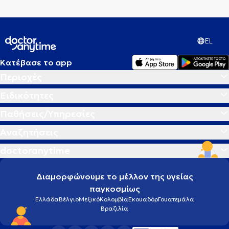
EL
Κατέβασε το app
Περιοχές
Ειδικότητες
Παθήσεις/Υπηρεσίες
Αναζητήσεις
doctoranytime
Διαμορφώνουμε το μέλλον της υγείας
παγκοσμίως
Ελλάδα
Βέλγιο
Μεξικό
Κολομβία
Εκουαδόρ
Γουατεμάλα
Βραζιλία