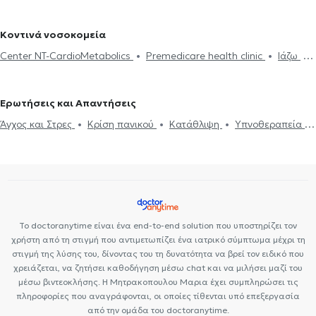
Ψυχογενής Βουλιμία - Ψυχογενής Ανορεξία
Αυτισμός
Εθισμός
γονέων και παιδιών
Ομαδική ψυχοθεραπεία
Life coaching
ψυχικής υγείας στην Καλλιθέα
Σύμβουλοι ψυχικής υγείας στη
στο διαδίκτυο
ΔΕΠΥ
Δίαιτα και διατροφή
Εθισμός
Τεστ
Υπνοθεραπεία
Ψυχογενής Βουλιμία - Ψυχογενής Ανορεξία
Βάρη
Σύμβουλοι ψυχικής υγείας στο Κουκάκι
Σύμβουλοι ψυχικής
Κοντινά νοσοκομεία
επαγγελματικού προσανατολισμού
Διαχείριση πένθους
Τόνωση αυτοεκτίμησης
Τεστ
υγείας στην Αθήνα
Σύμβουλοι ψυχικής υγείας στον Ευαγγελισμό
Center NT-CardioMetabolics
Premedicare health clinic
Ιάζω
επαγγελματικού προσανατολισμού
Συμβουλευτική επαγγελματικού
Σύμβουλοι ψυχικής υγείας στα Ιλίσια
Σύμβουλοι ψυχικής υγείας
Premedicare Health Clinic
Bioclab Ιδιωτικά Πολυιατρεία
προσανατολισμού
Θέματα σχέσεων
στου Ζωγράφου
Ερωτήσεις και Απαντήσεις
Άγχος και Στρες
Κρίση πανικού
Κατάθλιψη
Υπνοθεραπεία
Διαχείριση πένθους
Το doctoranytime είναι ένα end-to-end solution που υποστηρίζει τον
χρήστη από τη στιγμή που αντιμετωπίζει ένα ιατρικό σύμπτωμα μέχρι τη
στιγμή της λύσης του, δίνοντας του τη δυνατότητα να βρεί τον ειδικό που
χρειάζεται, να ζητήσει καθοδήγηση μέσω chat και να μιλήσει μαζί του
μέσω βιντεοκλήσης. Η Μητρακοπουλου Μαρια έχει συμπληρώσει τις
πληροφορίες που αναγράφονται, οι οποίες τίθενται υπό επεξεργασία
από την ομάδα του doctoranytime.