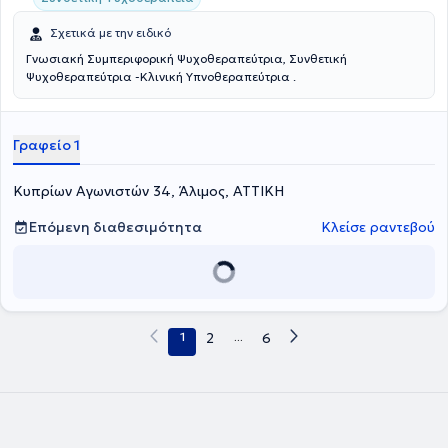
για άτομα με δύσκολα και μη ευέλικτα ωράρια εργασίας και
καθημερινών υποχρεώσεων.
Σχετικά με την ειδικό
Γνωσιακή Συμπεριφορική Ψυχοθεραπεύτρια, Συνθετική
Ψυχοθεραπεύτρια -Κλινική Υπνοθεραπεύτρια .
Γραφείο 1
Κυπρίων Αγωνιστών 34, Άλιμος, ΑΤΤΙΚΗ
Επόμενη διαθεσιμότητα
Κλείσε ραντεβού
1
2
...
6