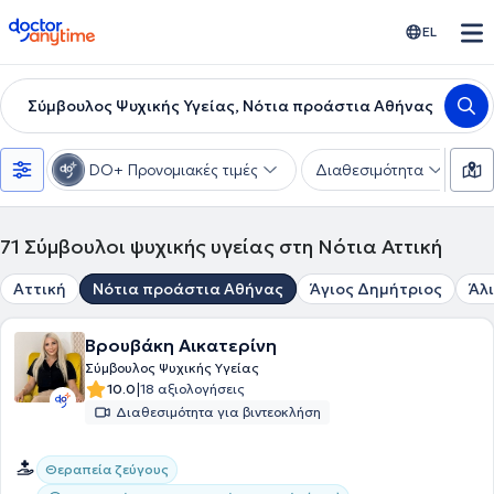
doctoranytime
EL
Σύμβουλος Ψυχικής Υγείας, Νότια προάστια Αθήνας
DO+ Προνομιακές τιμές
Διαθεσιμότητα
Ε
71
Σύμβουλοι ψυχικής υγείας στη Νότια Αττική
Αττική
Νότια προάστια Αθήνας
Άγιος Δημήτριος
Άλ
Βρουβάκη Αικατερίνη
Σύμβουλος Ψυχικής Υγείας
|
10.0
18 αξιολογήσεις
Διαθεσιμότητα για βιντεοκλήση
Θεραπεία ζεύγους