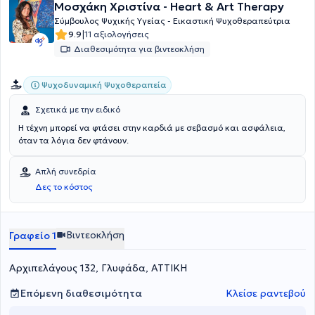
Μοσχάκη Χριστίνα - Heart & Art Therapy
και Οργανισμούς. Τέλος, ως μέρος της προσωπικής και
των νεανικών σχέσεων".
επαγγελματικής του ανάπτυξης λαμβάνει ατομική εποπτεία καθώς
Σύμβουλος Ψυχικής Υγείας - Εικαστική Ψυχοθεραπεύτρια
και ατομική και ομαδική ψυχοθεραπεία, ενώ παρακολουθεί και
|
9.9
11 αξιολογήσεις
συμμετέχει σε συνέδρια σχετιζόμενα με την ψυχική υγεία.
Διαθεσιμότητα για βιντεοκλήση
Ψυχοδυναμική Ψυχοθεραπεία
Σχετικά με την ειδικό
Η τέχνη μπορεί να φτάσει στην καρδιά με σεβασμό και ασφάλεια,
όταν τα λόγια δεν φτάνουν.
Απλή συνεδρία
Δες το κόστος
Βιντεοκλήση
Γραφείο 1
Αρχιπελάγους 132, Γλυφάδα, ΑΤΤΙΚΗ
Επόμενη διαθεσιμότητα
Κλείσε ραντεβού