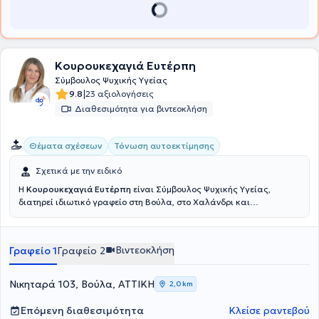
Association for Behavioural and Cognitive Therapies.
Κουρουκεχαγιά Ευτέρπη
Σύμβουλος Ψυχικής Υγείας
|
9.8
23 αξιολογήσεις
Διαθεσιμότητα για βιντεοκλήση
Θέματα σχέσεων
Τόνωση αυτοεκτίμησης
Σχετικά με την ειδικό
Η
Κουρουκεχαγιά Ευτέρπη
είναι Σύμβουλος Ψυχικής Υγείας,
διατηρεί ιδιωτικό γραφείο στη Βούλα, στο Χαλάνδρι και
πραγματοποιεί συνεδρίες διαδικτυακά. Η εκπαίδευσή της
περιλαμβάνει πληθώρα εξειδικεύσεων, όπως η
Ανασυνδυασμένη
Εκλεκτική Συμβουλευτική
, Συμβουλευτική Γονέων, Συμβουλευτική
Βιντεοκλήση
Γραφείο 1
Γραφείο 2
Ζεύγους, η Ψυχοθεραπεία Gestalt, η CBT και το NLP. Επιπλέον, έχει
πιστοποιηθεί στη Διαχείριση Συναισθηματικού και Ψυχικού
Τραύματος, στην Ψυχολογία της Υγείας και διαχείριση παθήσεων ,
Νικηταρά 103, Βούλα, ΑΤΤΙΚΗ
2,0 km
στη Συστημική Αναπαράσταση και στην Ψυχοδυναμική
Συμβουλευτική. Παράλληλα, έχει αποκτήσει πιστοποίηση στην
Επόμενη διαθεσιμότητα
Κλείσε ραντεβού
Παιδοψυχολογία, στην Σχολική Ψυχολογία και στη Σεξουαλική