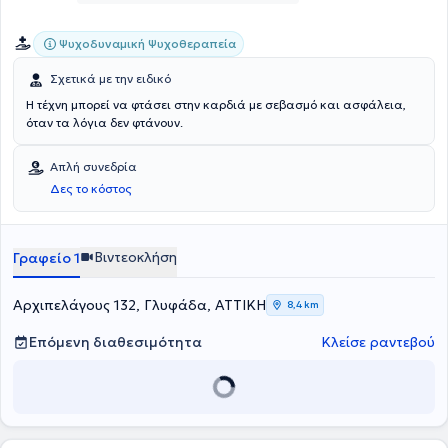
επιστημονικής ομάδας του Teen-up, ενός online προγράμματος
υποστήριξης εφήβων, νέων και γονέων, μέσα από το οποίο ανέλαβε
τη διεξαγωγή σεμιναρίων για τη σχέση γονέα - παιδιού, την
Ψυχοδυναμική Ψυχοθεραπεία
αυτοπεποίθηση και την προσωπική ανάπτυξη. Είναι ενεργό μέλος
της Ελληνικής και της Ευρωπαϊκής Εταιρείας Συμβουλευτικής.
Σχετικά με την ειδικό
Η τέχνη μπορεί να φτάσει στην καρδιά με σεβασμό και ασφάλεια,
όταν τα λόγια δεν φτάνουν.
Απλή συνεδρία
Δες το κόστος
Βιντεοκλήση
Γραφείο 1
Αρχιπελάγους 132, Γλυφάδα, ΑΤΤΙΚΗ
8,4 km
Επόμενη διαθεσιμότητα
Κλείσε ραντεβού