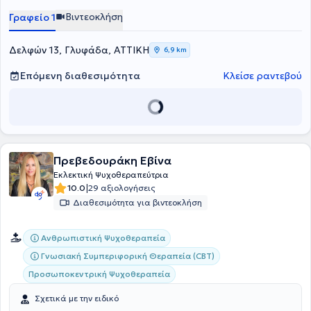
Cluster B". Έχει εργαστεί στην Εταιρεία Ψυχολογικής Υποστήριξης &
Βιντεοκλήση
Γραφείο 1
Θεραπείας (Ε.Ψ.Υ.ΘΕ) παρέχοντας ατομικές συνεδρίες σε
θεραπευόμενους. Εξειδικεύεται στη Συμβουλευτική, στις Αγχώδεις
Διαταραχές , στην Προσωποκεντρική Προσέγγιση, στις Διαταραχές
Δελφών 13, Γλυφάδα, ΑΤΤΙΚΗ
6,9 km
Προσωπικότητας, καθώς και στην Συμβουλευτική και Θεραπεία
Ζεύγους και Οικογένειας.
Επόμενη διαθεσιμότητα
Κλείσε ραντεβού
Πρεβεδουράκη Εβίνα
Εκλεκτική Ψυχοθεραπεύτρια
|
10.0
29 αξιολογήσεις
Διαθεσιμότητα για βιντεοκλήση
Ανθρωπιστική Ψυχοθεραπεία
Γνωσιακή Συμπεριφορική Θεραπεία (CBT)
Προσωποκεντρική Ψυχοθεραπεία
Σχετικά με την ειδικό