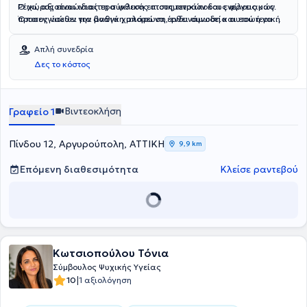
Ρέικι, αξιοποιώντας τη σύνθεση επιστημονικών και ενεργειακών
Ο χώρος είναι ιδιαίτερα φιλικός στους τετράποδους φίλους μας.
προσεγγίσεων για βαθιά χαλάρωση, ενδυνάμωση και εσωτερική
Όποιος νιώθει την ανάγκη μπορεί να έρθει συνοδεία αυτού ή να
αρμονία.
συναντήσει τον σκυλάκο του χώρου, τον Γκόγκο.
Απλή συνεδρία
Δες το κόστος
Βιντεοκλήση
Γραφείο 1
Πίνδου 12, Αργυρούπολη, ΑΤΤΙΚΗ
9,9 km
Επόμενη διαθεσιμότητα
Κλείσε ραντεβού
Κωτσιοπούλου Τόνια
Σύμβουλος Ψυχικής Υγείας
|
10
1 αξιολόγηση