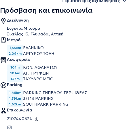
Περισσότερες αξιολογήσεις
Πρόσβαση και επικοινωνία
Διεύθυνση
Ευγενία Μπούρα
Σικελίας 13, Γλυφάδα, Αττική
Μετρό
ΕΛΛΗΝΙΚΟ
1,55km
ΑΡΓΥΡΟΥΠΟΛΗ
2,09km
Λεωφορείο
ΚΩΝ. ΑΘΑΝΑΤΟΥ
101m
ΑΓ. ΤΡΥΦΩΝ
104m
ΤΑΧΥΔΡΟΜΕΙΟ
137m
Parking
PARKING ΓΗΠΕΔΟΥ ΤΕΡΨΙΘΕΑΣ
1,45km
33I 13 PARKING
1,59km
SOUTHPARK PARKING
1,62km
Επικοινωνία
2107440624