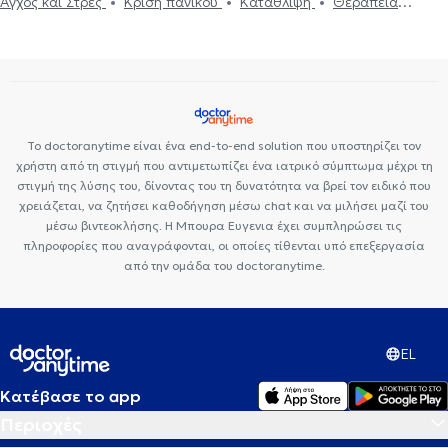
Άγχος και Στρες
Κρίση πανικού
Κατάθλιψη
Θεραπεία
ζεύγους
Το doctoranytime είναι ένα end-to-end solution που υποστηρίζει τον
χρήστη από τη στιγμή που αντιμετωπίζει ένα ιατρικό σύμπτωμα μέχρι τη
στιγμή της λύσης του, δίνοντας του τη δυνατότητα να βρεί τον ειδικό που
χρειάζεται, να ζητήσει καθοδήγηση μέσω chat και να μιλήσει μαζί του
μέσω βιντεοκλήσης. Η Μπουρα Ευγενια έχει συμπληρώσει τις
πληροφορίες που αναγράφονται, οι οποίες τίθενται υπό επεξεργασία
από την ομάδα του doctoranytime.
EL
Κατέβασε το app
Περιοχές