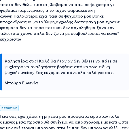
τιποτα δεν θελω τιποτα ,Φοβαμαι να παω σε ψυχιατρο γτ
φοβαμαι παρενεργειες απο τυχον φαρμακευτικη
αγωγη.Παλαιοτερα ειχα παει σε ψυχιατρο μου βρηκε
υποχονδριασμο ,καταθλιψη,αγχωδης διαταραχη μου εγραψε
φαρμακα δεν τα πηρα ποτε και δεν ασχοληθηκα ξανα.τον
τελευταιο χρονο απλα δεν ζω .τι με συμβουλευεται να κανω?
ευχαριστω
Καλησπέρα σας! Καλό θα ήταν αν δεν θέλετε να πάτε σε
ψυχίατρο να αναζητήσετε βοήθεια από κάποιο ειδική
ψυχικής υγείας. Σας εύχομαι να πάνε όλα καλά για σας.
Μπούρα Ευγενία
Κατάθλιψη
Γειά σας εχω χάσει τη μητέρα μου προσφατα ειμασταν πολυ
δεμενες μεσα προσπαθώ συνέχεια να απασχολουμε με κατι ωστε
να μην σκέφτομαι υπαρχουν στιγμές που δεν μπορω να ελέξω τον