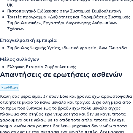
UK
Πιστοποιητικό Ειδίκευσης στην Συστημική Συμβουλευτική
Τριετές πρόγραμμα «Δεξιότητες και Παρεμβάσεις Συστημικής
Συμβουλευτικής», Εργαστήρι Διερεύνησης Ανθρωπίνων
Σχέσεων
Επαγγελματική εμπειρία
Σύμβουλος Ψυχικής Υγείας, ιδιωτικό γραφείο, Άνω Γλυφάδα
Μέλος συλλόγων
Ελληνικη Εταιρεία Συμβουλευτικής
Απαντήσεις σε ερωτήσεις ασθενών
Κατάθλιψη
Καλη σας μερα ειμαι 37 ετων.Εδω και χρονια εχω αρρωστοφοβια
οτιδηποτε μικρο το κανω μεγαλο και τραγικο .Εχω ολη μερα απο
το πρωι που ξυπναω εως το βραδυ εχω πολυ μεγαλο αγχος
πλακωμα στο στηθος εχω νευρικοτητα και δεν με κανει τιποτα
χαρουμενο ουτε γελαω με το οτιδηποτε απλα τιποτα δεν εχει
νοημα νιωθω σαν ρομποτ δουλευω μηχανικα δεν νιωθω τιποτα
μονο σαν να με εχει σκεπασει ενα μεγαλο πεπλο .δεν μαρεσει