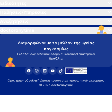
Ειδικότητες
Παθήσεις/Υπηρεσίες
Αναζητήσεις
doctoranytime
Διαμορφώνουμε το μέλλον της υγείας
παγκοσμίως
Ελλάδα
Βέλγιο
Μεξικό
Κολομβία
Εκουαδόρ
Γουατεμάλα
Βραζιλία
Οροι χρήσης
Cookies
Πολιτική προστασίας προσωπικού απορρήτου
© 2026 doctoranytime