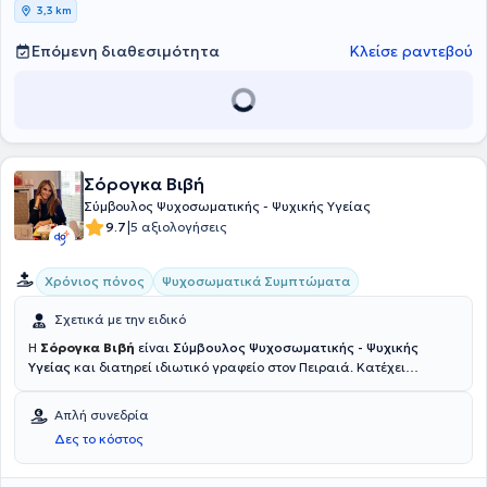
γυναικών στην εμμηνόπαυση και οι ομάδες συνάντησης και
3,3 km
προσωπικής ανάπτυξης.
Επόμενη διαθεσιμότητα
Κλείσε ραντεβού
Σόρογκα Βιβή
Σύμβουλος Ψυχοσωματικής - Ψυχικής Υγείας
|
9.7
5 αξιολογήσεις
Χρόνιος πόνος
Ψυχοσωματικά Συμπτώματα
Σχετικά με την ειδικό
Η
Σόρογκα Βιβή
είναι
Σύμβουλος Ψυχοσωματικής - Ψυχικής
Υγείας
και διατηρεί ιδιωτικό γραφείο στον Πειραιά. Κατέχει
μεταπτυχιακή εξειδίκευση στην
Ψυχοσωματική Υγεία με εφαρμογή
του Αξιολογικού Προτύπου
, στο πλαίσιο συνεργασίας του IST
Απλή συνεδρία
College με το California Metropolitan University. Εχει επίσης
Δες το κόστος
ολοκληρώσει μετεκπαιδευτικό πρόγραμμα στην «Ειδική Εκπαίδευση
Εποπτείας στην Αξιολογική Συμβουλευτική» από το Κέντρο
Αξιολογικής Μελέτης Ψυχοσωματικής Υγείας του Εθνικού και