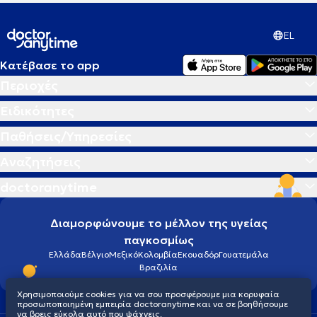
EL
Κατέβασε το app
Περιοχές
Ειδικότητες
Παθήσεις/Υπηρεσίες
Αναζητήσεις
doctoranytime
Διαμορφώνουμε το μέλλον της υγείας
παγκοσμίως
Ελλάδα
Βέλγιο
Μεξικό
Κολομβία
Εκουαδόρ
Γουατεμάλα
Βραζιλία
Χρησιμοποιούμε cookies για να σου προσφέρουμε μια κορυφαία
προσωποποιημένη εμπειρία doctoranytime και να σε βοηθήσουμε
να βρεις εύκολα αυτό που ψάχνεις.