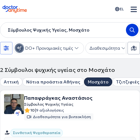
doctoranytime
EL
Σύμβουλος Ψυχικής Υγείας, Μοσχάτο
DO+ Προνομιακές τιμές
Διαθεσιμότητα
Ε
2
Σύμβουλοι ψυχικής υγείας στο Μοσχάτο
Αττική
Νότια προάστια Αθήνας
Μοσχάτο
Τζιτζιφιές
Παπαφράγκας Αναστάσιος
Σύμβουλος Ψυχικής Υγείας
|
10
9 αξιολογήσεις
Διαθεσιμότητα για βιντεοκλήση
Συνθετική Ψυχοθεραπεία