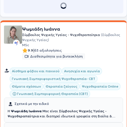
για προσωπική ανάπτυξη.Κάθε άτομο προσεγγίζεται με σεβασμό,
αυθεντικότητα και ενσυναίσθηση, με στόχο τη δημιουργία ενός
ασφαλούς και υποστηρικτικού χώρου, όπου μπορεί να εκφραστεί
ελεύθερα και χωρίς φόβο κριτικής.
Ψωμιάδη Ιωάννα
Σύμβουλος Ψυχικής Υγείας - Ψυχοθεραπεύτρια
(Σύμβουλος
Ψυχικής Υγείας)
MSc
|
9.9
63 αξιολογήσεις
Διαθεσιμότητα για βιντεοκλήση
Αίσθημα φόβου και πανικού
Ανησυχία και αγωνία
Γνωσιακή Συμπεριφοριστική Ψυχοθεραπεία- CBT
Θέματα σχέσεων
Θεραπεία ζεύγους
Ψυχοθεραπεία Online
Γνωσιακή Συμπεριφορική Θεραπεία (CBT)
Σχετικά με την ειδικό
Η
Ψωμιάδη Ιωάννα
Msc
είναι
Σύμβουλος Ψυχικής Υγείας -
Ψυχοθεραπεύτρια
και διατηρεί ιδιωτικά γραφεία στη Βούλα &
στις Αχαρνές. Είναι πτυχιούχος Ψυχολογίας από το Αμερικανικό
Κολλέγιο Αθηνών και κατέχει
Πιστοποίηση Ειδίκευσης Γνωσιακής