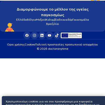
Διαμορφώνουμε το μέλλον της υγείας
παγκοσμίως
Ελλάδα
Βέλγιο
Μεξικό
Κολομβία
Εκουαδόρ
Γουατεμάλα
Βραζιλία
Οροι χρήσης
Cookies
Πολιτική προστασίας προσωπικού απορρήτου
© 2026 doctoranytime
Χρησιμοποιούμε cookies για να σου προσφέρουμε μια κορυφαία
προσωποποιημένη εμπειρία doctoranytime και να σε βοηθήσουμε να