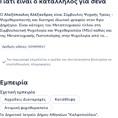
Γιατί είναι ο κατάλληλος για σένα
Ο
Αλεξόπουλος Αλέξανδρος
είναι Σύμβουλος Ψυχικής Υγείας -
Ψυχοθεραπευτής και διατηρεί ιδιωτικό γραφείο στον Άγιο
Δημήτριο. Είναι κάτοχος του Μεταπτυχιακού τίτλου στη
Συμβουλευτική Ψυχολογία και Ψυχοθεραπεία (MSc) καθώς και
της Μεταπτυχιακής Πιστοποίησης στην Ψυχολογία από το
Αμερικανικό Κολλέγιο Ελλάδος. Έχει λάβει την μετεκπαίδευση του
στη Γνωσιακή Συμπεριφοριστική Θεραπεία από το Εθνικό και
Αριθμός αδείας: 00969641
Καποδιστριακό Πανεπιστήμιο Αθηνών. Επιπρόσθετα, έχει
πραγματοποιήσει σπουδές στα Οικονομικά. Έχει εργαστεί ως
Την περιγραφή επιμελείται η ομάδα του doctoranytime βασισμένη σε
μέλος της εθελοντικής ψυχοθεραπευτικής ομάδας για τον Δήμο
επαληθευμένες πληροφορίες.
Αθηναίων παρέχοντας συμβουλευτικές υπηρεσίες και ψυχολογική
υποστήριξη σε ευπαθείς όμαδες πολιτών στο 1ο Δημοτικό Ιατρείο
του Δήμου Αθηναίων, "Καλφοπούλειο". Ακόμη, κατά τη διάρκεια
Εμπειρία
του Μεταπτυχιακού, πραγματοποίησε την πρακτική του άσκηση
στο Συμβουλευτικό Κέντρο του Αμερικανικού Κολλεγίου Ελλάδος
Σχετική εμπειρία
παρέχοντας βραχείες ψυχοθεραπευτικές παρεμβάσεις και
συμβουλευτικές συνεδρίες στους φοιτητές. Η θεραπευτική
Αγχώδεις Διαταραχές
Κατάθλιψη
προσέγγιση είναι βασισμένη στην Συνθετική Ψυχοθεραπεία
Ατομική ψυχοθεραπεία
συνδυάζοντας στοιχεία της Γνωσιακής Συμπεριφοριστικής
Θεραπείας και της Ψυχοδυναμικής προσέγγισης. Τέλος,
1ο Δημοτικό Ιατρείο Δήμου Αθηναίων "Καλφοπούλειο".