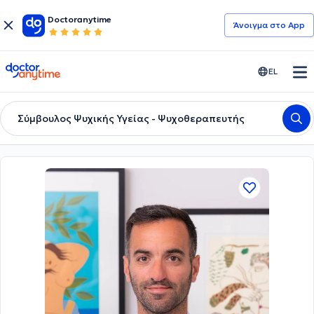
Doctoranytime
Άνοιγμα στο App
doctoranytime
EL
Σύμβουλος Ψυχικής Υγείας - Ψυχοθεραπευτής