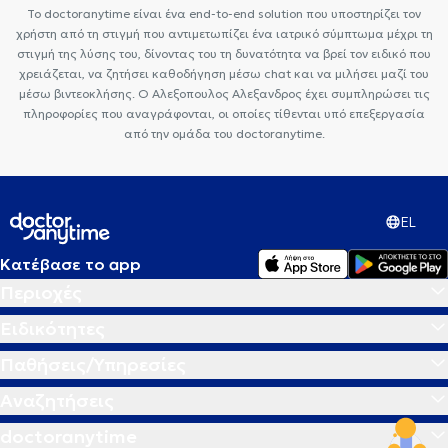
Το doctoranytime είναι ένα end-to-end solution που υποστηρίζει τον
χρήστη από τη στιγμή που αντιμετωπίζει ένα ιατρικό σύμπτωμα μέχρι τη
στιγμή της λύσης του, δίνοντας του τη δυνατότητα να βρεί τον ειδικό που
χρειάζεται, να ζητήσει καθοδήγηση μέσω chat και να μιλήσει μαζί του
μέσω βιντεοκλήσης. Ο Αλεξοπουλος Αλεξανδρος έχει συμπληρώσει τις
πληροφορίες που αναγράφονται, οι οποίες τίθενται υπό επεξεργασία
από την ομάδα του doctoranytime.
EL
Κατέβασε το app
Περιοχές
Ειδικότητες
Παθήσεις/Υπηρεσίες
Αναζητήσεις
doctoranytime