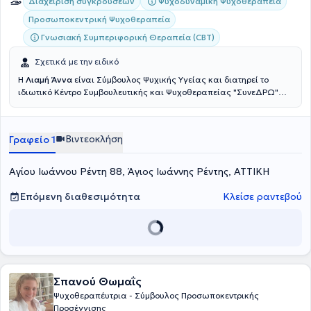
Ψυχοδυναμική Ψυχοθεραπεία
Διαχείριση συγκρούσεων
Προσωποκεντρική Ψυχοθεραπεία
Γνωσιακή Συμπεριφορική Θεραπεία (CBT)
Σχετικά με την ειδικό
Η
Λιαμή Άννα
είναι Σύμβουλος Ψυχικής Υγείας και διατηρεί το
ιδιωτικό Κέντρο Συμβουλευτικής και Ψυχοθεραπείας "ΣυνεΔΡΩ"
στον Άγιο Ιωάννη Ρέντη, όπου πραγματοποιεί συνεδρίες δια ζώσης
ενώ δέχεται και διαδικτυακά ραντεβού. Φροντίζει για την
διασφάλιση της ψυχικής ισορροπίας, η οποία περνάει μέσα από την
Βιντεοκλήση
Γραφείο 1
κατανόηση του εαυτού. Στόχος στην Συμβουλευτική Ψυχικής Υγείας
είναι η φροντίδα του εαυτού εκείνου, που κάποιες στιγμές ίσως
παύουμε να αφουγκραζόμαστε. Έχει ολοκληρώσει τις σπουδές της
Αγίου Ιωάννου Ρέντη 88, Άγιος Ιωάννης Ρέντης, ΑΤΤΙΚΗ
στην Συμβουλευτική και την Ψυχοθεραπεία στο Metropolitan
College καθώς και μεταπτυχιακό.
Επόμενη διαθεσιμότητα
Κλείσε ραντεβού
Σπανού Θωμαΐς
Ψυχοθεραπέυτρια - Σύμβουλος Προσωποκεντρικής
Προσέγγισης