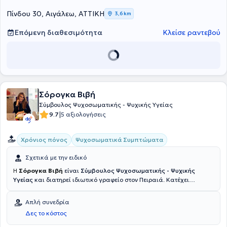
Πίνδου 30, Αιγάλεω, ΑΤΤΙΚΗ
3,6 km
Επόμενη διαθεσιμότητα
Κλείσε ραντεβού
Σόρογκα Βιβή
Σύμβουλος Ψυχοσωματικής - Ψυχικής Υγείας
|
9.7
5 αξιολογήσεις
Χρόνιος πόνος
Ψυχοσωματικά Συμπτώματα
Σχετικά με την ειδικό
Η
Σόρογκα Βιβή
είναι
Σύμβουλος Ψυχοσωματικής - Ψυχικής
Υγείας
και διατηρεί ιδιωτικό γραφείο στον Πειραιά. Κατέχει
μεταπτυχιακή εξειδίκευση στην
Ψυχοσωματική Υγεία με εφαρμογή
του Αξιολογικού Προτύπου
, στο πλαίσιο συνεργασίας του IST
Απλή συνεδρία
College με το California Metropolitan University. Εχει επίσης
Δες το κόστος
ολοκληρώσει μετεκπαιδευτικό πρόγραμμα στην «Ειδική Εκπαίδευση
Εποπτείας στην Αξιολογική Συμβουλευτική» από το Κέντρο