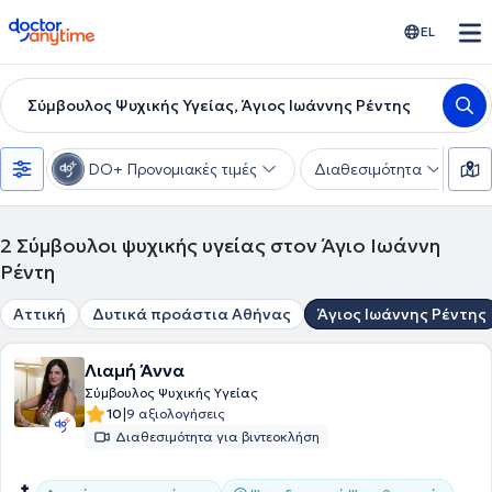
doctoranytime
EL
Σύμβουλος Ψυχικής Υγείας, Άγιος Ιωάννης Ρέντης
DO+ Προνομιακές τιμές
Διαθεσιμότητα
Ε
2
Σύμβουλοι ψυχικής υγείας στον Άγιο Ιωάννη
Ρέντη
Αττική
Δυτικά προάστια Αθήνας
Άγιος Ιωάννης Ρέντης
Λιαμή Άννα
Σύμβουλος Ψυχικής Υγείας
|
10
9 αξιολογήσεις
Διαθεσιμότητα για βιντεοκλήση