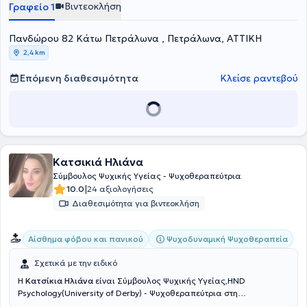
Βιντεοκλήση
Γραφείο 1
Πανδώρου 82 Κάτω Πετράλωνα , Πετράλωνα, ΑΤΤΙΚΗ
2,4 km
Επόμενη διαθεσιμότητα
Κλείσε ραντεβού
Κατσικιά Ηλιάνα
Σύμβουλος Ψυχικής Υγείας - Ψυχοθεραπεύτρια
|
10.0
24 αξιολογήσεις
Διαθεσιμότητα για βιντεοκλήση
Ψυχοδυναμική Ψυχοθεραπεία
Αίσθημα φόβου και πανικού
Σχετικά με την ειδικό
Η
Κατσίκια Ηλιάνα
είναι Σύμβουλος Ψυχικής Υγείας,HND
Psychology(University of Derby) - Ψυχοθεραπεύτρια στη
Ψυχοδυναμική - Ψυχαναλυτική Ψυχοθεραπεία και διατηρεί ιδιωτικό