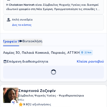
Η
Cholakian Narineh
είναι Σύμβουλος Ψυχικής Υγείας και διατηρεί
ιδιωτικό γραφείο στη Νέα Σμύρνη. Πραγματοποίησε τις σπουδές της
στη Ψυχολογία στο Αμερικάνικο Κολλέγιο Ελλάδος Deree. Διαθέτει
εμπειρία και παράλληλα, εργάζεται στο Κέντρο Συμβουλευτικής και
Απλή συνεδρία
Ψυχοθεραπείας "Ευνίκη", στο Κέντρο Ειδικής Διαπαιδαγώγησης
Δες το κόστος
"Ευρυμάθεια" και στην Ειδική Μονάδα Ψυχικής Υγείας "Οσελότος".
Οι συνεδρίες μπορούν να διεξαχθούν στα ελληνικά αγγλικά και
αρμενικά.
Βιντεοκλήση
Γραφείο 1
Λαμίας 30, Παλαιά Κοκκινιά, Πειραιάς, ΑΤΤΙΚΗ
2,1 km
Επόμενη διαθεσιμότητα
Κλείσε ραντεβού
Σπαρτινού Ζοζεφίν
Σύμβουλος Ψυχικής Υγείας - Ψυχοθεραπεύτρια
MSc
|
9.9
12 αξιολογήσεις