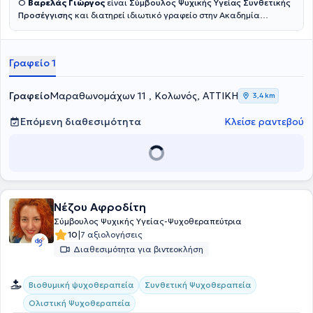
Ο
Βαρελάς Γιώργος
είναι
Σύμβουλος Ψυχικής Υγείας Συνθετικής
Προσέγγισης
και διατηρεί ιδιωτικό γραφείο στην Ακαδημία
Πλάτωνος. Σπούδασε Συμβουλευτική (COSCA, Counselling &
Psychotherapy in Scotland) στο Athens Synthesis Center, έχει
ολοκληρώσει ετήσιο σεμινάριο στην Ομαδική Ανάλυση του
Γραφείο 1
Ινστιτούτου Ομαδικής Ανάλυσης 'S.H.Foulkes' και είναι μέλος της
Ελληνικής Εταιρίας Συμβουλευτικής. Σήμερα εργάζεται ως
Σύμβουλος Ψυχική Υγείας σε ατομικές συνεδρίες ενηλίκων δια
Γραφείο
Μαραθωνομάχων 11 , Κολωνός, ΑΤΤΙΚΗ
3,4 km
ζώσης και διαδικτυακά.
Επόμενη διαθεσιμότητα
Κλείσε ραντεβού
Νέζου Αφροδίτη
Σύμβουλος Ψυχικής Υγείας-Ψυχοθεραπεύτρια
|
10
7 αξιολογήσεις
Διαθεσιμότητα για βιντεοκλήση
Βιοθυμική ψυχοθεραπεία
Συνθετική Ψυχοθεραπεία
Ολιστική Ψυχοθεραπεία