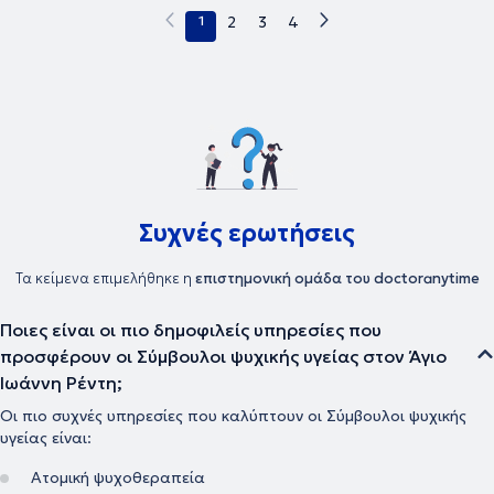
πλαίσια. Αναλαμβάνει επισκέπτες, με θέματα στην διαχείριση των
1
2
3
4
διαπροσωπικών του σχέσεων (ατομικά ή ζευγάρι), πένθους και
απωλειών, φοβιών, αγχωδών διαταραχών, κατάθλιψης και
διαχείρισης θυμού, ψυχοσωματικά συμπτώματα, διαταραχές
πρόσληψης τροφής και θέματα αυτοβελτίωσης και αυτοεπίγνωσης.
Είναι τακτικό μέλος της Ελληνικής Εταιρείας Συμβουλευτικής και
της European Association for Counselling.
Συχνές ερωτήσεις
Τα κείμενα επιμελήθηκε η
επιστημονική ομάδα του doctoranytime
Ποιες είναι οι πιο δημοφιλείς υπηρεσίες που
προσφέρουν οι Σύμβουλοι ψυχικής υγείας στον Άγιο
Ιωάννη Ρέντη;
Οι πιο συχνές υπηρεσίες που καλύπτουν οι Σύμβουλοι ψυχικής
υγείας είναι:
Ατομική ψυχοθεραπεία