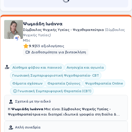
εθελοντικά στη Γέφυρα Ζωής με παιδιά και ενήλικες με αναπηρία,
καθώς επίσης στα πλαίσια εθελοντισμού, έχει υποστηρίξει τον
μητρικό θηλασμό και τη μητρότητα (Ολοκλήρωση σεμιναρίου
Αποτελεσματικού γονέα από την Gordon Hellas). Έχει
παρακολουθήσει σεμινάρια κλινικής υπνοθεραπείας και
Ψωμιάδη Ιωάννα
παραμένει ενεργή και δραστηριοποιημένη στο κομμάτι της
Σύμβουλος Ψυχικής Υγείας - Ψυχοθεραπεύτρια
(Σύμβουλος
εκπαίδευσης, της έρευνας και της δικής της προσωπικής
Ψυχικής Υγείας)
ανάπτυξης.
MSc
|
9.9
63 αξιολογήσεις
Διαθεσιμότητα για βιντεοκλήση
Αίσθημα φόβου και πανικού
Ανησυχία και αγωνία
Γνωσιακή Συμπεριφοριστική Ψυχοθεραπεία- CBT
Θέματα σχέσεων
Θεραπεία ζεύγους
Ψυχοθεραπεία Online
Γνωσιακή Συμπεριφορική Θεραπεία (CBT)
Σχετικά με την ειδικό
Η
Ψωμιάδη Ιωάννα
Msc
είναι
Σύμβουλος Ψυχικής Υγείας -
Ψυχοθεραπεύτρια
και διατηρεί ιδιωτικά γραφεία στη Βούλα &
στις Αχαρνές. Είναι πτυχιούχος Ψυχολογίας από το Αμερικανικό
Κολλέγιο Αθηνών και κατέχει
Πιστοποίηση Ειδίκευσης Γνωσιακής
Απλή συνεδρία
Συμπεριφοριστικής Θεωρίας & Κλινικής Πράξης από το Εθνικό