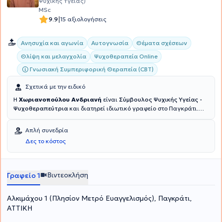
Ψυχικής Υγείας)
MSc
|
9.9
15 αξιολογήσεις
Ανησυχία και αγωνία
Αυτογνωσία
Θέματα σχέσεων
Θλίψη και μελαγχολία
Ψυχοθεραπεία Online
Γνωσιακή Συμπεριφορική Θεραπεία (CBT)
Σχετικά με την ειδικό
Η
Χωριανοπούλου Ανδριανή
είναι
Σύμβουλος Ψυχικής Υγείας -
Ψυχοθεραπεύτρια
και διατηρεί ιδιωτικό γραφείο στο Παγκράτι.
Διαθέτει πτυχίο Κοινωνιολογίας από το Πάντειο Πανεπιστήμιο και
κατέχει μεταπτυχιακό τίτλο στην Συμβουλευτική και την
Απλή συνεδρία
Ψυχοθεραπεία από το University of East London. Επιπλέον,
Δες το κόστος
ειδικεύτηκε στη Γνωσιακή Ψυχοθεραπεία στο Ερευνητικό
Πανεπιστημιακό Ινστιτούτο Ψυχικής Υγείας, Νευροεπιστημών και
Ιατρικής Ακριβείας "Κώστας Στεφανής" σε συνεργασία με την Α’
Ψυχιατρική Κλινική του Εθνικού και Καποδιστριακού
Βιντεοκλήση
Γραφείο 1
Πανεπιστημίου Αθηνών. Τέλος, έχει εργαστεί εθελοντικά ως
ψυχοθεραπεύτρια στον Οργανισμό Κοινωνικής Προστασίας και
Αλκιμάχου 1 (Πλησίον Μετρό Ευαγγελισμός), Παγκράτι,
Αλληλεγγύης του Δήμου Βριλησσίων και στον Σύλλογο Γονεϊκής
Ισότητας για το Παιδί.Τέλος, στα πλαίσια της συνεχούς
ΑΤΤΙΚΗ
κατάρτισης, έχει παρακολουθήσει πλήθος εκπαιδευτικών