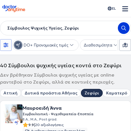
doctoranytime
EL
Σύμβουλος Ψυχικής Υγείας, Ζεφύρι
DO+ Προνομιακές τιμές
Διαθεσιμότητα
Ε
40
Σύμβουλοι ψυχικής υγείας κοντά στο Ζεφύρι
Δεν βρέθηκαν Σύμβουλοι ψυχικής υγείας με online
ραντεβού στο Ζεφύρι, αλλά σε κοντινές περιοχές.
Αττική
Δυτικά προάστια Αθήνας
Ζεφύρι
Καματερό
Μαυροειδή Άννα
Συμβουλευτική - Ψυχοθεραπεία-Εποπτεία
B.A., Μ.Α., Post grad.
|
9.9
20 αξιολογήσεις
Διαθεσιμότητα για βιντεοκλήση