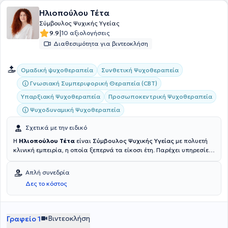
Ηλιοπούλου Τέτα
Σύμβουλος Ψυχικής Υγείας
|
9.9
10 αξιολογήσεις
Διαθεσιμότητα για βιντεοκλήση
Συνθετική Ψυχοθεραπεία
Ομαδική ψυχοθεραπεία
Γνωσιακή Συμπεριφορική Θεραπεία (CBT)
Υπαρξιακή Ψυχοθεραπεία
Προσωποκεντρική Ψυχοθεραπεία
Ψυχοδυναμική Ψυχοθεραπεία
Σχετικά με την ειδικό
Η
Ηλιοπούλου Τέτα
είναι
Σύμβουλος Ψυχικής Υγείας
με πολυετή
κλινική εμπειρία, η οποία ξεπερνά τα είκοσι έτη. Παρέχει υπηρεσίες
συμβουλευτικής και ψυχοθεραπείας, πραγματοποιώντας συνεδρίες
δια ζώσης και διαδικτυακά. Οι σπουδές της περιλαμβάνουν την
Απλή συνεδρία
επιτυχή ολοκλήρωση προγραμμάτων στην Kοινωνική Εργασία από
Δες το κόστος
το Chette College και στη Συνθετική Συμβουλευτική Ψυχοθεραπεία
από το Athens Synthesis Centre, ενώ βρίσκεται σε διαδικασία
αναβάθμισης των ακαδημαϊκών προσόντων της στην ψυχολογία
από το Πανεπιστήμιο του Essex. Από το 2005 ασχολείται με την
Βιντεοκλήση
Γραφείο 1
συμβουλευτική ζεύγους, την προσωπική θεραπεία και συντονίζει