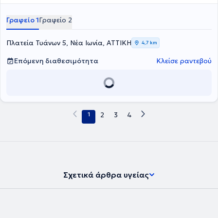
Παιδαγωγικής Ψυχολογίας - Κατεύθυνση Ψυχολογίας του Εθνικού
και Καποδιστριακού Πανεπιστημίου Αθηνών και μετεκπαιδευθείσα
Γραφείο 1
Γραφείο 2
στην Ανασυνδυασμένη Εκλεκτική Συμβουλευτική (ΚΕ.ΘΕ.ΣΥ.), μια
μορφή ψυχοθεραπείας που συνδυάζει τεχνικές από πολυάριθμες
θεραπευτικές προσεγγίσεις όπως τη Γνωσιακή - Συμπεριφορική
Πλατεία Τυάνων 5, Νέα Ιωνία, ΑΤΤΙΚΗ
4,7 km
Ψυχοθεραπεία (CBT), τη Συστημική - Οικογενειακή, την
Ψυχοδυναμική, τη θεραπεία Gestalt και τη Δραματοθεραπεία. Έχει
Επόμενη διαθεσιμότητα
Κλείσε ραντεβού
αποφοιτήσει από το τμήμα του Life Coaching του Πανεπιστημίου
Αθηνών και αποτελεί πιστοποιημένο Senior Professional Member of
Hellenic Institute of Coaching, με εξειδίκευση στο Parent &
Relationship Coaching. Στα πλαίσια της κατάρτισής της έχει
επιμορφωθεί στη Συμβουλευτική Ζεύγους, στις Διαταραχές
Προσωπικότητας στο Πανεπιστήμιο Αθηνών, στη Διαχείριση
1
2
3
4
Κρίσεων Πανικού, στις σχέσεις Σχολείου και Οικογένειας, στην
Ψυχοπαθολογία Παιδιού και Εφήβου, καθώς και στις Μαθησιακές
Δυσκολίες. Στο γραφείο της με την επωνυμία "ΓΝΩΘΙ ΣΑΥΤΟΝ",
ασχολείται με την ατομική ψυχοθεραπεία, με τη θεραπευτική
συμβουλευτική ζευγαριών, γονέων και εφήβων και κατά καιρούς
διεξάγει επιμορφωτικές ομιλίες σχετικά με θέματα γονεϊκότητας
και ενδοοικογενειακών σχέσεων. Επίσης παρακολουθεί συνεχώς
Σχετικά άρθρα υγείας
πολυάριθμα σεμινάρια, ημερίδες και επιμορφωτικά προγράμματα
στοχεύοντας στη διαρκή ενημέρωση και άρτια κατάρτισή της, ενώ
παράλληλα βρίσκεται και σε ατομική θεραπεία και εποπτεία, για
να μπορεί να ανταποκρίνεται επιτυχώς στο θεραπευτικό της έργο.
Οι συνεδρίες που πραγματοποιεί γίνονται είτε δια ζώσης είτε