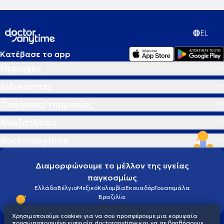
διαδικτυακά, σύμφωνα με τις ανάγκες του εκάστοτε
θεραπευόμενου. Σε ένα ασφαλές και υποστηρικτικό περιβάλλον θα
εργαστεί μαζί σας και θα γίνει ο συνοδοιπόρος σας, για να
φτάσετε πιο κοντά στη ζωή που επιθυμείτε.
EL
Κατέβασε το app
Περιοχές
Ειδικότητες
Παθήσεις/Υπηρεσίες
Αναζητήσεις
doctoranytime
Διαμορφώνουμε το μέλλον της υγείας
παγκοσμίως
Ελλάδα
Βέλγιο
Μεξικό
Κολομβία
Εκουαδόρ
Γουατεμάλα
Βραζιλία
Χρησιμοποιούμε cookies για να σου προσφέρουμε μια κορυφαία
προσωποποιημένη εμπειρία doctoranytime και να σε βοηθήσουμε