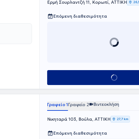
Eρμή Σουρλαντζή 11, Κορωπί, ΑΤΤΙΚΗ
26,
ντιμετώπιση
ς σχέσεις,
Επόμενη διαθεσιμότητα
συμπτωμάτων,
ης, δυσκολιών
άρρυνσης
ανοποιητική
Κλείσε ραντεβού
Βιντεοκλήση
Γραφείο 1
Γραφείο 2
Νικηταρά 103, Βούλα, ΑΤΤΙΚΗ
27,7 km
Επόμενη διαθεσιμότητα