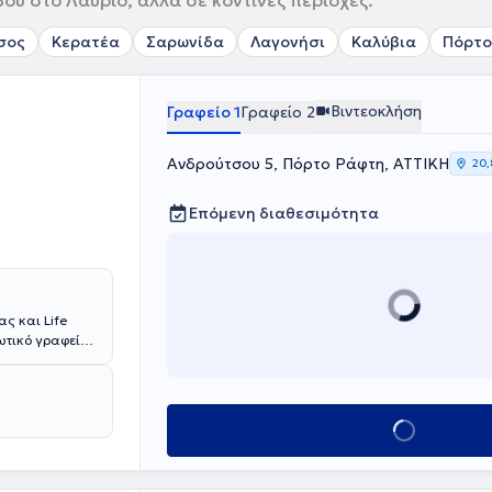
ού στο Λαύριο, αλλά σε κοντινές περιοχές.
σος
Κερατέα
Σαρωνίδα
Λαγονήσι
Καλύβια
Πόρτο
Βιντεοκλήση
Γραφείο 1
Γραφείο 2
Ανδρούτσου 5, Πόρτο Ράφτη, ΑΤΤΙΚΗ
20,
Επόμενη διαθεσιμότητα
ς και Life
ωτικό γραφείο
ence) από το
e των
ανάπτυξη και
και
Κλείσε ραντεβού
ς Ψυχολογίας
αι
ι το European