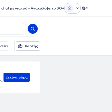
e chat με γιατρό
Ανακάλυψε το DO+
EL
σθετα φίλτρα
Χάρτης
Γλώσσες
Ασφαλιστικές εταιρείες
Ξεκίνα τώρα
να.