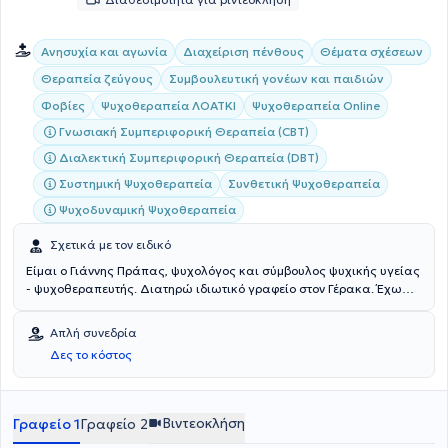
Ανησυχία και αγωνία
Διαχείριση πένθους
Θέματα σχέσεων
Θεραπεία ζεύγους
Συμβουλευτική γονέων και παιδιών
Φοβίες
Ψυχοθεραπεία ΛΟΑΤΚΙ
Ψυχοθεραπεία Online
Γνωσιακή Συμπεριφορική Θεραπεία (CBT)
Διαλεκτική Συμπεριφορική Θεραπεία (DBT)
Συστημική Ψυχοθεραπεία
Συνθετική Ψυχοθεραπεία
Ψυχοδυναμική Ψυχοθεραπεία
Σχετικά με τον ειδικό
Είμαι ο Γιάννης Πράπας, ψυχολόγος και σύμβουλος ψυχικής υγείας
- ψυχοθεραπευτής. Διατηρώ ιδιωτικό γραφείο στον Γέρακα. Έχω
σπουδάσει στην Ελλάδα (Ε.Κ.Π.Α.) και στην Ιταλία (E-Campus
University) Ψυχολογία, στην Ελλάδα (Ε.Κ.Π.Α. και Ε.Α.Π. Ανοικτό
Απλή συνεδρία
Πανεπιστήμιο) και στο εξωτερικό (Scotland, Edinburgh) Γνωσιακή
Δες το κόστος
και Συμπεριφοριστική Ψυχοθεραπεία, Ψυχογλωσσολογία και
Συμβουλευτική, Εκπαίδευση Ενηλίκων και Συμβουλευτική στον
Επαγγελματικό Προσανατολισμό. Είμαι κάτοχος διπλωμάτων στη
Συνθετική-Απαρτιωτική Ψυχοθεραπεία, στη Συμβουλευτική και τη
Βιντεοκλήση
Γραφείο 1
Γραφείο 2
Θετική Ψυχοθεραπεία. Επίσης, συνεργάζομαι σε επίπεδο