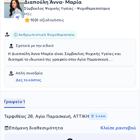
Διαπούλη Άννα- Μαρία
Σύμβουλος Ψυχικής Υγείας - Ψυχοθεραπεύτρια
MSc
|
10
8 αξιολογήσεις
Ανθρωπιστική Ψυχοθεραπεία
Σχετικά με την ειδικό
Η Διαπούλη Άννα Μαρία είναι Σύμβουλος Ψυχικής Υγείας και
διατηρεί το ιδιωτικό της γραφείο στην Αγία Παρασκευή.
Ολοκληρώνοντας τις προπτυχιακές σπουδές της στο Πάντειο
Πανεπιστήμιο συνέχισε την εκπαίδευση της αποκτώντας τον
Απλή συνεδρία
μεταπτυχιακό της τίτλο στο τμήμα Συμβουλευτικής Ψυχολογίας &
Δες το κόστος
Συμβουλευτικής στην Ειδική Αγωγή, την Εκπαίδευση και την Υγεία
του Πανεπιστημίου Θεσσαλίας. Έχει ειδικευτεί στην Υπαρξιακή
Προσέγγιση στην Ψυχοθεραπεία, έχει εργαστεί σε ιδιωτικούς και
δημόσιους φορείς και την παρούσα στιγμή εργάζεται και ως
Γραφείο 1
εκπαιδευόμενη εκπαιδεύτρια στην Ελληνική Εταιρεία Υπαρξιακής
Ψυχολογίας-Γίγνεσθαι.
Τερψιθέας 28, Αγία Παρασκευή, ΑΤΤΙΚΗ
5,4 km
Επόμενη διαθεσιμότητα
Κλείσε ραντεβού