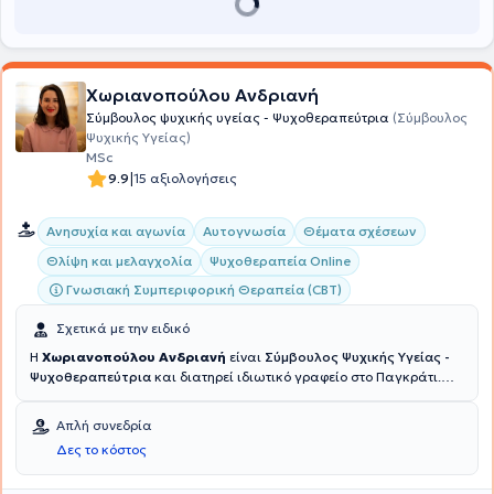
Χωριανοπούλου Ανδριανή
Σύμβουλος ψυχικής υγείας - Ψυχοθεραπεύτρια
(Σύμβουλος
Ψυχικής Υγείας)
MSc
|
9.9
15 αξιολογήσεις
Ανησυχία και αγωνία
Αυτογνωσία
Θέματα σχέσεων
Θλίψη και μελαγχολία
Ψυχοθεραπεία Online
Γνωσιακή Συμπεριφορική Θεραπεία (CBT)
Σχετικά με την ειδικό
Η
Χωριανοπούλου Ανδριανή
είναι
Σύμβουλος Ψυχικής Υγείας -
Ψυχοθεραπεύτρια
και διατηρεί ιδιωτικό γραφείο στο Παγκράτι.
Διαθέτει πτυχίο Κοινωνιολογίας από το Πάντειο Πανεπιστήμιο και
κατέχει μεταπτυχιακό τίτλο στην Συμβουλευτική και την
Απλή συνεδρία
Ψυχοθεραπεία από το University of East London. Επιπλέον,
Δες το κόστος
ειδικεύτηκε στη Γνωσιακή Ψυχοθεραπεία στο Ερευνητικό
Πανεπιστημιακό Ινστιτούτο Ψυχικής Υγείας, Νευροεπιστημών και