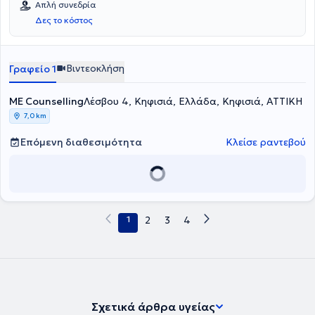
Απλή συνεδρία
Κλινική του Αιγινήτειου Νοσοκομείου ενώ στο ιδιωτικό της γραφείο
Δες το κόστος
αναλαμβάνει πλήθος περιστατικών, έχοντας πάντα στο επίκεντρο
την καλύτερη δυνατή εξυπηρέτηση των εξατομικευμένων αναγκών
κάθε ανθρώπου που αναλαμβάνει.
Βιντεοκλήση
Γραφείο 1
ME Counselling
Λέσβου 4, Κηφισιά, Ελλάδα, Κηφισιά, ΑΤΤΙΚΗ
7,0 km
Επόμενη διαθεσιμότητα
Κλείσε ραντεβού
1
2
3
4
Σχετικά άρθρα υγείας