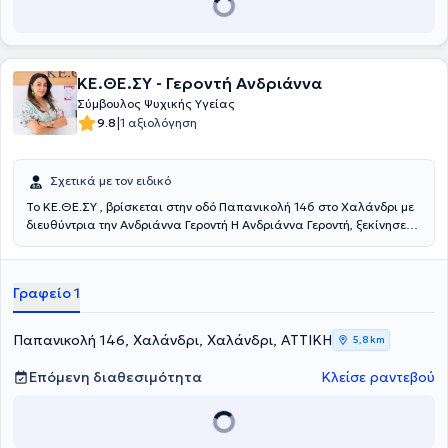
ΚΕ.ΘΕ.ΣΥ - Γεροντή Ανδριάννα
Σύμβουλος Ψυχικής Υγείας
|
9.8
1 αξιολόγηση
Σχετικά με τον ειδικό
Το ΚΕ.ΘΕ.ΣΥ , βρίσκεται στην οδό Παπανικολή 146 στο Χαλάνδρι με
διευθύντρια την Ανδριάννα Γεροντή Η Ανδριάννα Γεροντή, ξεκίνησε
τις σπουδές της στον τομέα της Ψυχολογίας στο University of
Bedfordshire της Αγγλίας και συνέχισε στο South Eastern College
στην Ελλάδα. Εκπαιδεύτηκε στην Κλινική Ψυχοπαθολογία, στη
Γραφείο 1
Συνθετική Ψυχοθεραπεία, στην Ομαδική Αναλυτική Ψυχοθεραπεία,
στην Ατομική και Οικογενειακή Συστημική Αναπαράσταση, στην
Κλινική Ύπνωση, Gestalt Therapy, στο Body Mirror System και στο
Παπανικολή 146, Χαλάνδρι, Χαλάνδρι, ΑΤΤΙΚΗ
5,8 km
Theta Healing Level 1 &2. Επιπλέον, έχει εκπαιδευτεί στον
Συντονισμό Ομάδων Σχολικών Γονέων, στις Διαταραχές Λόγου,
Επόμενη διαθεσιμότητα
Κλείσε ραντεβού
στις Μαθησιακές Δυσκολίες, στη Χοροθεραπεία για ενήλικες
(Laban Analysis) και στην κινητική θεραπεία για παιδιά (Veronica
Sherborne). Μας είπε: Έπειτα από χρόνια εμπειρίας στο χώρο της
ψυχικής υγείας, έμαθε πως αυτό που χρειάζεται κάθε άνθρωπος