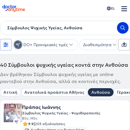
doctoranytime
EL
Σύμβουλος Ψυχικής Υγείας, Ανθούσα
DO+ Προνομιακές τιμές
Διαθεσιμότητα
Ε
40
Σύμβουλοι ψυχικής υγείας κοντά στην Ανθούσα
Δεν βρέθηκαν Σύμβουλοι ψυχικής υγείας με online
ραντεβού στην Ανθούσα, αλλά σε κοντινές περιοχές.
Αττική
Ανατολικά προάστια Αθήνας
Ανθούσα
Γέρακ
Πράπας Ιωάννης
Σύμβουλος Ψυχικής Υγείας - Ψυχοθεραπευτής
BSc, MSc
|
9.9
203 αξιολογήσεις
Διαθεσιμότητα για βιντεοκλήση