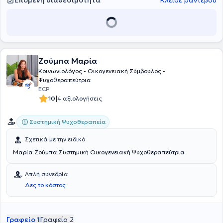
Επόμενη διαθεσιμότητα
Κλείσε ραντεβού
επιχειρώντας να προσεγγίσει το άτομο σε σύντομο χρονικό
διάστημα μέσω μιας δομημένης πρακτικής. H ειδικός, επιπλέον,
κατέχει πιστοποίηση εκπαίδευσης στην
Γνωσιακή Συμβουλευτική
και Παρεμβάσεις
από την Εταιρεία Γνωσιακών Συμπεριφοριστικών
Σπουδών. Σε συνέχιση των σπουδών της παρακολούθησε το
πρόγραμμα στην
Ειδική Εκπαίδευση Εποπτείας Αξιολογικής
Ζούμπα Μαρία
Συμβουλευτικής
από το Εθνικό και Καποδιστριακό Πανεπιστήμιο
Αθηνών (ΕΚΠΑ), μέσω του Κέντρου Αξιολογικής Μελέτης
Κοινωνιολόγος - Οικογενειακή Σύμβουλος -
Ψυχοσωματικής Υγείας (ΚΕ.Α.Μ.Ψ.Υ), σε συνεργασία με την Εταιρεία
Ψυχοθεραπεύτρια
Προαγωγής της Ψυχιατρικής και των Συναφών Επιστημών
ECP
(ΕΛ.Ε.Π.ΨΥ.Σ.ΕΠ). Η κ. Βασιλείου προσφέρει υπηρεσίες
|
10
4 αξιολογήσεις
συμβουλευτικής, εξατομικευμένες για τις ανάγκες του εκάστοτε
συμβουλευόμενου.
Συστημική Ψυχοθεραπεία
Σχετικά με την ειδικό
Μαρία Ζούμπα Συστημική Οικογενειακή Ψυχοθεραπεύτρια
Απλή συνεδρία
Δες το κόστος
Γραφείο 1
Γραφείο 2