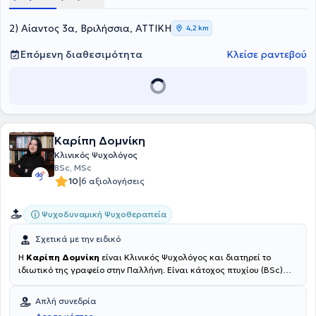
2) Αίαντος 3α, Βριλήσσια, ΑΤΤΙΚΗ
4,2 km
Επόμενη διαθεσιμότητα
Κλείσε ραντεβού
Καρίπη Δομνίκη
Κλινικός Ψυχολόγος
BSc, MSc
|
10
6 αξιολογήσεις
Ψυχοδυναμική Ψυχοθεραπεία
Σχετικά με την ειδικό
Η
Καρίπη Δομνίκη
είναι Κλινικός Ψυχολόγος και διατηρεί το
ιδιωτικό της γραφείο στην Παλλήνη. Είναι κάτοχος πτυχίου (BSc)
Ψυχολογίας από το Ευρωπαϊκό Πανεπιστήμιο Κύπρου και
μεταπτυχιακού τίτλου (MSc) στην Κλινική Ψυχολογία από το
Απλή συνεδρία
University of Central Lancashire. Έχει ειδικευτεί σε τεχνικές