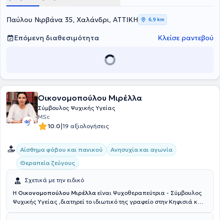
ως μικρόκοσμος των σχέσεων – μια δυναμική πραγματικότητα όπου
οι
αλλαγές δεν μένουν στη θεωρία
, αλλά επηρεάζουν καθοριστικά
Παύλου Νιρβάνα 35, Χαλάνδρι, ΑΤΤΙΚΗ
6,9 km
και την υπόλοιπη ζωή των μελών.
Επόμενη διαθεσιμότητα
Κλείσε ραντεβού
Οικονομοπούλου Μιρέλλα
Σύμβουλος Ψυχικής Υγείας
MSc
|
10.0
19 αξιολογήσεις
Αίσθημα φόβου και πανικού
Ανησυχία και αγωνία
Θεραπεία ζεύγους
Σχετικά με την ειδικό
Η
Οικονομοπούλου Μιρέλλα
είναι Ψυχοθεραπεύτρια - Σύμβουλος
Ψυχικής Υγείας ,διατηρεί το ιδιωτικό της γραφείο στην Κηφισιά και
είναι κάτοχος Μεταπτυχιακού Διπλώματος (MSc Counselling
Psychology and Psychotherapy). Έχει θητεύσει στην Α' Ψυχιατρική