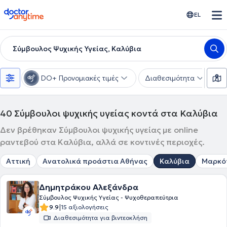
doctoranytime
EL
Σύμβουλος Ψυχικής Υγείας, Καλύβια
DO+ Προνομιακές τιμές
Διαθεσιμότητα
Ε
40
Σύμβουλοι ψυχικής υγείας κοντά στα Καλύβια
Δεν βρέθηκαν Σύμβουλοι ψυχικής υγείας με online
ραντεβού στα Καλύβια, αλλά σε κοντινές περιοχές.
Αττική
Ανατολικά προάστια Αθήνας
Καλύβια
Μαρκό
Δημητράκου Αλεξάνδρα
Σύμβουλος Ψυχικής Υγείας - Ψυχοθεραπεύτρια
|
9.9
15 αξιολογήσεις
Διαθεσιμότητα για βιντεοκλήση