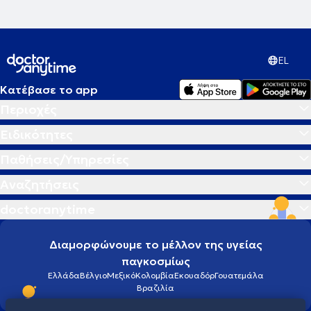
EL
Κατέβασε το app
Περιοχές
Ειδικότητες
Παθήσεις/Υπηρεσίες
Αναζητήσεις
doctoranytime
Διαμορφώνουμε το μέλλον της υγείας
παγκοσμίως
Ελλάδα
Βέλγιο
Μεξικό
Κολομβία
Εκουαδόρ
Γουατεμάλα
Βραζιλία