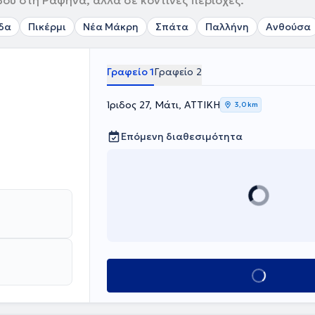
βού στη Ραφήνα, αλλά σε κοντινές περιοχές.
δα
Πικέρμι
Νέα Μάκρη
Σπάτα
Παλλήνη
Ανθούσα
Γραφείο 1
Γραφείο 2
Ίριδος 27, Μάτι, ΑΤΤΙΚΗ
3,0 km
Επόμενη διαθεσιμότητα
Κλείσε ραντεβού