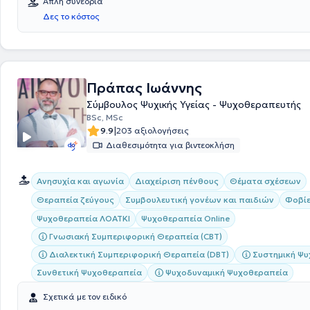
Απλή συνεδρία
Δες το κόστος
Πράπας Ιωάννης
Σύμβουλος Ψυχικής Υγείας - Ψυχοθεραπευτής
BSc, MSc
|
9.9
203 αξιολογήσεις
Διαθεσιμότητα για βιντεοκλήση
Ανησυχία και αγωνία
Διαχείριση πένθους
Θέματα σχέσεων
Θεραπεία ζεύγους
Συμβουλευτική γονέων και παιδιών
Φοβί
Ψυχοθεραπεία ΛΟΑΤΚΙ
Ψυχοθεραπεία Online
Γνωσιακή Συμπεριφορική Θεραπεία (CBT)
Διαλεκτική Συμπεριφορική Θεραπεία (DBT)
Συστημική Ψ
Συνθετική Ψυχοθεραπεία
Ψυχοδυναμική Ψυχοθεραπεία
Σχετικά με τον ειδικό