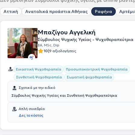
Δεν βρέθηκαν Σύμβουλοι ψυχικής υγείας με online ραντε
Αττική
Ανατολικά προάστια Αθήνας
Ραφήνα
Αρτέμι
Μπαζίγου Αγγελική
Σύμβουλος Ψυχικής Υγείας - Ψυχοθεραπεύτρια
BA, MSc, Dip
|
10
9 αξιολογήσεις
Εικαστική Ψυχοθεραπεία
Προσωποκεντρική Ψυχοθεραπεία
Συνθετική Ψυχοθεραπεία
Σωματική ψυχοθεραπεία
Σχετικά με την ειδικό
Σύμβουλος Ψυχικής Υγείας και Συνθετική Ψυχοθεραπεύτρια
Απλή συνεδρία
Δες το κόστος