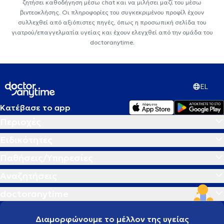
ζητήσει καθοδήγηση μέσω chat και να μιλήσει μαζί του μέσω
βιντεοκλήσης. Οι πληροφορίες του συγκεκριμένου προφίλ έχουν
συλλεχθεί από αξιόπιστες πηγές, όπως η προσωπική σελίδα του
γιατρού/επαγγελματία υγείας και έχουν ελεγχθεί από την ομάδα του
doctoranytime.
EL
Κατέβασε το app
Περιοχές
Ειδικότητες
Παθήσεις/Υπηρεσίες
Αναζητήσεις
doctoranytime
Διαμορφώνουμε το μέλλον της υγείας