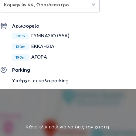
Την περιγραφή επιμελείται η ομάδα του doctoranytime βασισμένη σε
επαληθευμένες πληροφορίες.
Λεωφορείο
ΓΥΜΝΑΣΙΟ (56Α)
80m
ΕΚΚΛΗΣΙΑ
130m
ΑΓΟΡΑ
190m
Parking
Υπάρχει εύκολο parking
Κάνε κλικ εδώ για να δεις τον χάρτη