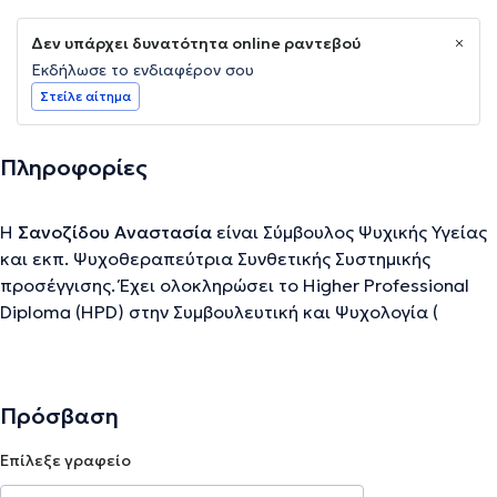
Δεν υπάρχει δυνατότητα online ραντεβού
Εκδήλωσε το ενδιαφέρον σου
Στείλε αίτημα
Πληροφορίες
Η
Σανοζίδου Αναστασία
είναι Σύμβουλος Ψυχικής Υγείας
και εκπ. Ψυχοθεραπεύτρια Συνθετικής Συστημικής
προσέγγισης. Έχει ολοκληρώσει το Higher Professional
Diploma (HPD) στην Συμβουλευτική και Ψυχολογία (
University of Derby ) και αυτή τη στιγμή ολοκληρώνει της
σπουδές της στην Ψυχολογία, BA Ψυχολογίας στο
πανεπιστήμιο e-campus της Ιταλίας. Επίσης συμμετέχει
Πρόσβαση
τακτικά σε επιστημονικά σεμινάρια επιμόρφωσης.
Eξειδικευέται στην συμβουλευτική ζεύγους.
Επίλεξε γραφείο