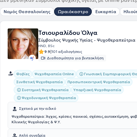
Δεν βρέθηκαν Σύμβουλοι ψυχικής υγείας με online ραντε
Νομός Θεσσαλονίκης
Ωραιόκαστρο
Ευκαρπία
Ηλιού
Τσιουραλίδου Όλγα
Σύμβουλος Ψυχικής Υγείας - Ψυχοθεραπεύτρια
HND, BSc
|
9.9
101 αξιολογήσεις
Διαθεσιμότητα για βιντεοκλήση
Γνωσιακή Συμπεριφορική Θε
Φοβίες
Ψυχοθεραπεία Online
Συνθετική Ψυχοθεραπεία
Προσωποκεντρική Ψυχοθεραπεία
Συστημική Ψυχοθεραπεία
Υπαρξιακή Ψυχοθεραπεία
Ψυχοδυναμική Ψυχοθεραπεία
Σχετικά με την ειδικό
Ψυχοθεραπεύτρια: Άγχος, κρίσεις πανικού, σχέσεις,αυτοεκτίμηση, φο
Κλινικής Ψυχολογίας & Ψ.Υ.
Απλή συνεδρία