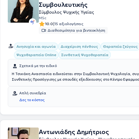
Συμβουλευτικής
Σύμβουλος Ψυχικής Υγείας
MSc
|
10.0
15 αξιολογήσεις
Διαθεσιμότητα για βιντεοκλήση
Ανησυχία και αγωνία
Διαχείριση πένθους
Θεραπεία ζεύγους
Συνθετική Ψυχοθεραπεία
Ψυχοθεραπεία Online
Σχετικά με την ειδικό
Η Τσικάκη Αναστασία ειδικεύεται στην Συμβουλευτική Ψυχολογία, συγκεκριμένα
Συνθετικής Προσέγγισης με σπουδές εξειδίκευσης στο Κέντρο Εφαρμο
Ψυχοθεραπείας και Συμβουλευτικής, παρέχοντας υπηρεσίες Συμβουλε
ενηλίκων, γονέων, εφήβων και ζεύγους. Με διαρκή συμμετοχή σε σεμι
Απλή συνεδρία
επιμορφώσεις, ασχολείται με θέματα όπως διαπροσωπικές και οικογ
Δες το κόστος
σχέσεις, άγχος, θλίψη,πένθος και μοναξιά, στοχεύοντας στην αύξηση 
αυτογνωσίας και της ενσυνειδητότητας.
Αντωνιάδης Δημήτριος