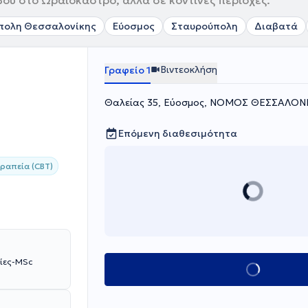
βού στο Ωραιόκαστρο, αλλά σε κοντινές περιοχές.
πολη Θεσσαλονίκης
Εύοσμος
Σταυρούπολη
Διαβατά
Βιντεοκλήση
Γραφείο 1
Θαλείας 35, Εύοσμος, ΝΟΜΟΣ ΘΕΣΣΑΛΟΝ
Επόμενη διαθεσιμότητα
ραπεία (CBT)
βίες-MSc
Κλείσε ραντεβού