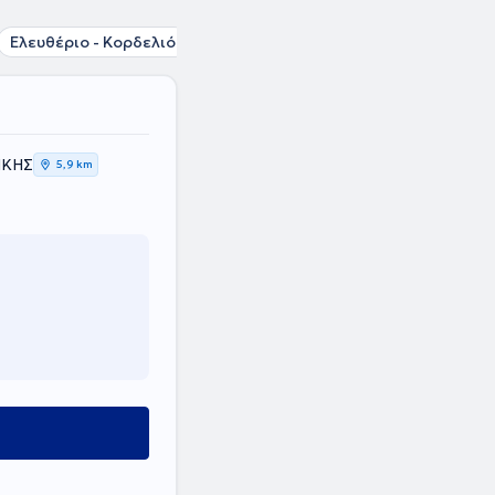
Ελευθέριο - Κορδελιό
Κορδελιό
Πολίχνη
Μενεμένη
ΙΚΗΣ
5,9 km