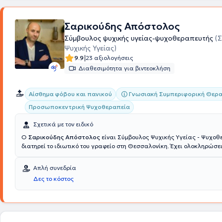
Σαρικούδης Απόστολος
Σύμβουλος ψυχικής υγείας-ψυχοθεραπευτής
(
Ψυχικής Υγείας)
|
9.9
23 αξιολογήσεις
Διαθεσιμότητα για βιντεοκλήση
Γνωσιακή Συμπεριφορική Θερα
Αίσθημα φόβου και πανικού
Προσωποκεντρική Ψυχοθεραπεία
Σχετικά με τον ειδικό
Ο
Σαρικούδης Απόστολος
είναι Σύμβουλος Ψυχικής Υγείας - Ψυχοθ
διατηρεί το ιδιωτικό του γραφείο στη Θεσσαλονίκη. Έχει ολοκληρώσ
Σύμβουλος Ψυχικής Υγείας με πλήρη επάρκεια και πιστοποίηση τριετ
εκπαίδευσης του Κέντρου Εφαρμοσμένης Ψυχοθεραπείας και Συμβουλ
Απλή συνεδρία
την τριετή εκπαίδευσή του στο ίδιο κέντρο ως Ψυχοθεραπευτής της Γ
Δες το κόστος
Συμπεριφορικής Θεραπείας (CBT), ενώ παράλληλα πραγματοποιεί τη
εκπαίδευση του σε νέες θεραπευτικές προσεγγίσεις. Έχει δραστηριοπ
επαγγελματικά στην ψυχολογική υποστήριξη και στη συμβουλευτική 
δήμου Ωραιοκάστρου Θεσσαλονίκης, ενώ στα πλαίσιο της πρακτική
έχει διατελέσει συντονιστής σε ομάδες εξαρτημένων ατόμων στο κέντ