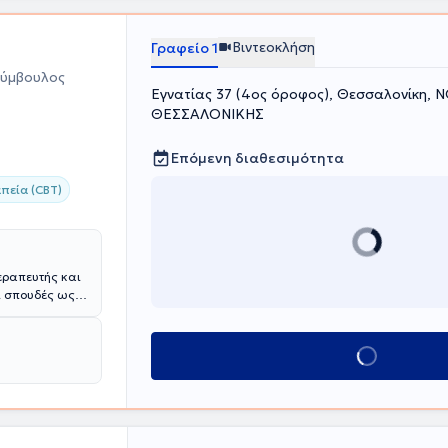
Βιντεοκλήση
Γραφείο 1
Σύμβουλος
Εγνατίας 37 (4ος όροφος), Θεσσαλονίκη,
ΘΕΣΣΑΛΟΝΙΚΗΣ
Επόμενη διαθεσιμότητα
πεία (CBT)
εραπευτής και
ει σπουδές ως
ούς
ευτικής και
νωσιακής
Κλείσε ραντεβού
ν επιπλέον
οιηθεί
γονέων του
ς του άσκησης
ρο