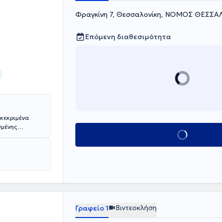
Φραγκίνη 7, Θεσσαλονίκη, ΝΟΜΟΣ ΘΕΣΣ
Επόμενη διαθεσιμότητα
σμένης
Κλείσε ραντεβού
υτικής
νάρια και
ενειακές
της
Βιντεοκλήση
Γραφείο 1