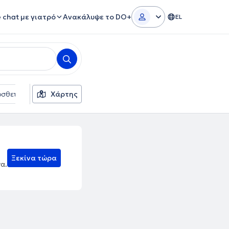
e chat με γιατρό
Ανακάλυψε το DO+
EL
σθετα φίλτρα
Χάρτης
Γλώσσες
Ασφαλιστικές εταιρείες
Ξεκίνα τώρα
να.