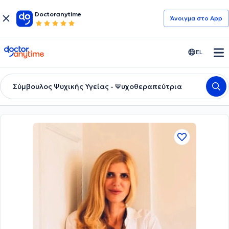
Doctoranytime
Άνοιγμα στο App
doctoranytime
EL
Σύμβουλος Ψυχικής Υγείας - Ψυχοθεραπεύτρια