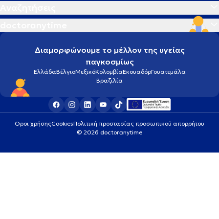
Αναζητήσεις
doctoranytime
Διαμορφώνουμε το μέλλον της υγείας
παγκοσμίως
Ελλάδα
Βέλγιο
Μεξικό
Κολομβία
Εκουαδόρ
Γουατεμάλα
Βραζιλία
Οροι χρήσης
Cookies
Πολιτική προστασίας προσωπικού απορρήτου
© 2026 doctoranytime