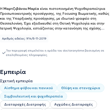
Η
Μαρτζιβάνου Μαρία
είναι πιστοποιημένη Ψυχοθεραπεύτρια
Προσωποκεντρικής προσέγγισης,
της Focusing Βιωματικής, καθώς
και της
Υπαρξιακής προσέγγισης
, με ιδιωτικό γραφείο στη
Θεσσαλονίκη. Έχει εξειδικευθεί στη Θετική Ψυχολογία και στην
Ιατρική Ψυχολογία, εστιάζοντας στην κατανόηση της σχέσης
ανάμεσα στην ψυχή και το σώμα, στην ψυχοσωματική έκφραση
του τραύματος, και στις ανάγκες ανθρώπων που ζουν με χρόνιο ή
Αριθμός αδείας: 914/6-11-2019
οξύ σωματικό πόνο. Μέσα από μια πορεία σημαντικής
εκπαίδευσης και βιωματικής εμπειρίας, έχει καταφέρει να
Την περιγραφή επιμελείται η ομάδα του doctoranytime βασισμένη σε
συνδυάσει τη δυτική ψυχολογία με τη φιλοσοφία της Ανατολής,
επαληθευμένες πληροφορίες.
χτίζοντας γέφυρες ανάμεσα στην ψυχή, το σώμα και το πνεύμα. Η
ματιά της τιμά την ανθρώπινη ύπαρξη ως μια ολότητα, που δεν
χρειάζεται να «διορθωθεί» αλλά να βρει το χώρο που μπορεί να
Εμπειρία
εισακουστεί, να νιώσει, να ξεδιπλωθεί. Παρείχε εθελοντικά τις
υπηρεσίες της σε κοινωνικές δομές όπως η ΧΕΝ Θεσσαλονίκης και
Σχετική εμπειρία
το ορφανοτροφείο "Άγιος Στυλιανός". Τέλος, είναι ειδικευμένη στη
Θεραπεία ζεύγους EFT, στην Τραυματοθεραπεία και τη
Αίσθημα φόβου και πανικού
Θλίψη και στενοχώρια
θεραπεία ψυχοσωματικού πόνου, στη Ψυχοθεραπεία & Διάγνωση
Συμβουλευτική και ψυχοθεραπεία
ενηλίκων με ΔΕΠ-Υ, στις Διατροφικές διαταραχές και στη Μη
Βίαιη Επικοινωνία (NVC).
Διαταραχές Διατροφής
Αγχώδεις Διαταραχές