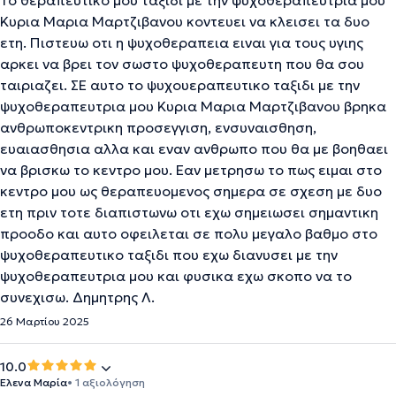
Το θεραπευτικο μου ταξιδι με την ψυχοθεραπευτρια μου
Κυρια Μαρια Μαρτζιβανου κοντευει να κλεισει τα δυο
ετη. Πιστευω οτι η ψυχοθεραπεια ειναι για τους υγιης
αρκει να βρει τον σωστο ψυχοθεραπευτη που θα σου
ταιριαζει. ΣΕ αυτο το ψυχουεραπευτικο ταξιδι με την
ψυχοθεραπευτρια μου Κυρια Μαρια Μαρτζιβανου βρηκα
ανθρωποκεντρικη προσεγγιση, ενσυναισθηση,
ευαιασθησια αλλα και εναν ανθρωπο που θα με βοηθαει
να βρισκω το κεντρο μου. Εαν μετρησω το πως ειμαι στο
κεντρο μου ως θεραπευομενος σημερα σε σχεση με δυο
ετη πριν τοτε διαπιστωνω οτι εχω σημειωσει σημαντικη
προοδο και αυτο οφειλεται σε πολυ μεγαλο βαθμο στο
ψυχοθεραπευτικο ταξιδι που εχω διανυσει με την
ψυχοθεραπευτρια μου και φυσικα εχω σκοπο να το
συνεχισω. Δημητρης Λ.
26 Μαρτίου 2025
10.0
Ελενα Μαρία
• 1 αξιολόγηση