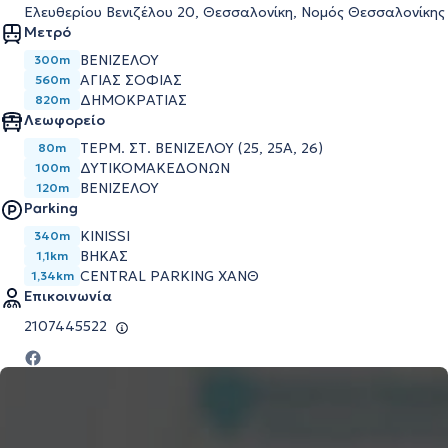
Ελευθερίου Βενιζέλου 20, Θεσσαλονίκη, Νομός Θεσσαλονίκης
Μετρό
ΒΕΝΙΖΈΛΟΥ
300m
ΑΓΊΑΣ ΣΟΦΊΑΣ
560m
ΔΗΜΟΚΡΑΤΊΑΣ
820m
Λεωφορείο
ΤΕΡΜ. ΣΤ. ΒΕΝΙΖΕΛΟΥ (25, 25Α, 26)
80m
ΔΥΤΙΚΟΜΑΚΕΔΟΝΩΝ
100m
ΒΕΝΙΖΕΛΟΥ
120m
Parking
KINISSI
340m
ΒΗΚΑΣ
1,1km
CENTRAL PARKING ΧΑΝΘ
1,34km
Επικοινωνία
2107445522