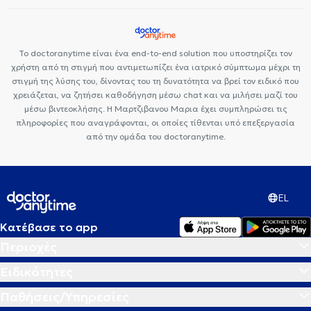
Το doctoranytime είναι ένα end-to-end solution που υποστηρίζει τον
χρήστη από τη στιγμή που αντιμετωπίζει ένα ιατρικό σύμπτωμα μέχρι τη
στιγμή της λύσης του, δίνοντας του τη δυνατότητα να βρεί τον ειδικό που
χρειάζεται, να ζητήσει καθοδήγηση μέσω chat και να μιλήσει μαζί του
μέσω βιντεοκλήσης. Η Μαρτζιβανου Μαρια έχει συμπληρώσει τις
πληροφορίες που αναγράφονται, οι οποίες τίθενται υπό επεξεργασία
από την ομάδα του doctoranytime.
EL
Κατέβασε το app
Περιοχές
Ειδικότητες
Παθήσεις/Υπηρεσίες