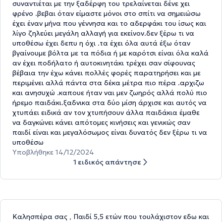
συναντιέται με την ξαδέρφη του τρελαίνεται δένε χει
φρένο .βεβαι όταν είμαστε μόνοι στο σπίτι να σημειώσω
έχει έναν μήνα που γέννησα και το αδερφάκι του ίσως και
λίγο ζηλεύει μεγάλη αλλαγή για εκείνον.δεν ξέρω τι να
υποθέσω έχει δεπυ η όχι .τα έχει όλα αυτά έξω όταν
βγαίνουμε βόλτα με τα πόδια ή με καρότσι είναι όλα καλά
αν έχει ποδήλατο ή αυτοκινητάκι τρέχει σαν σίφουνας
βέβαια την έχω κάνει πολλές φορές παρατηρήσει και με
περιμένει αλλά πάντα στα δέκα μέτρα πιο πέρα .αρχιζω
και ανησυχώ .καπουε ήταν ναι μεν ζωηρός αλλά πολύ πιο
ήρεμο παιδάκι.ξαδνικα στα δύο μίση άρχισε και αυτός να
χτυπάει ειδικά αν τον χτυπήσουν άλλα παιδάκια έμαθε
να δαγκώνει κάνει απότομες κινήσεις και γενικώς σαν
παιδί είναι και μεγαλόσωμος είναι δυνατός δεν ξέρω τι να
υποθέσω
Υποβλήθηκε 14/12/2024
1 ειδικός απάντησε
Καλησπέρα σας , Παιδί 5,5 ετών που τουλάχιστον εδω και