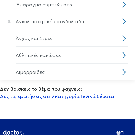
'
'Eμφραγμα συμπτώματα
Α
Αγκυλοποιητική σπονδυλίτιδα
Άγχος και Στρες
Αθλητικές κακώσεις
Αιμορροΐδες
Δεν βρίσκεις το θέμα που ψάχνεις;
Αισθητηριακη ολοκλήρωση
Δες τις ερωτήσεις στην κατηγορία Γενικά θέματα
Αισθητική οδοντιατρική
Ακμή
EL