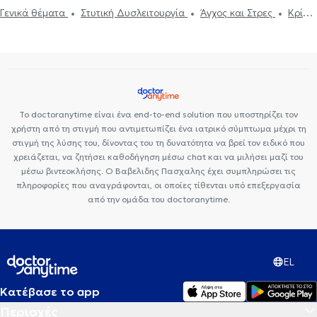
Διαχείριση πένθους
Τόνωση αυτοεκτίμησης
Τεστ
Γενικά θέματα
Στυτική Δυσλειτουργία
Άγχος και Στρες
Κρίση
επαγγελματικού προσανατολισμού
Συμβουλευτική επαγγελματικού
πανικού
Κατάθλιψη
Σεξουαλικές Διαταραχές
Ψυχογενής
προσανατολισμού
Θέματα σχέσεων
Βουλιμία - Ψυχογενής Ανορεξία
Ευερέθιστο έντερο
Υπνοθεραπεία
Εθισμός
Συμβουλευτική γονέων και παιδιών
Ταυτότητα φύλου
Το doctoranytime είναι ένα end-to-end solution που υποστηρίζει τον
χρήστη από τη στιγμή που αντιμετωπίζει ένα ιατρικό σύμπτωμα μέχρι τη
στιγμή της λύσης του, δίνοντας του τη δυνατότητα να βρεί τον ειδικό που
χρειάζεται, να ζητήσει καθοδήγηση μέσω chat και να μιλήσει μαζί του
μέσω βιντεοκλήσης. Ο Βαβελιδης Πασχαλης έχει συμπληρώσει τις
πληροφορίες που αναγράφονται, οι οποίες τίθενται υπό επεξεργασία
από την ομάδα του doctoranytime.
EL
Κατέβασε το app
Περιοχές