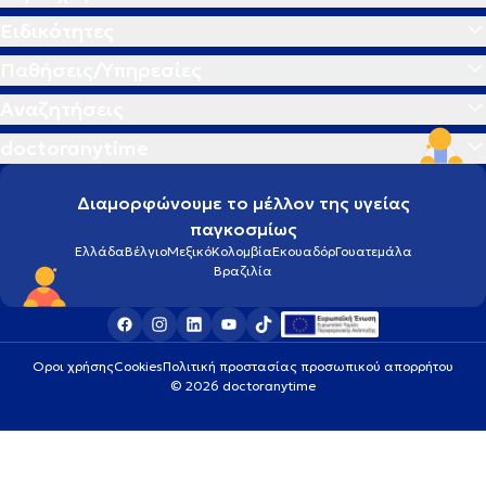
Ειδικότητες
Παθήσεις/Υπηρεσίες
Αναζητήσεις
doctoranytime
Διαμορφώνουμε το μέλλον της υγείας
παγκοσμίως
Ελλάδα
Βέλγιο
Μεξικό
Κολομβία
Εκουαδόρ
Γουατεμάλα
Βραζιλία
Οροι χρήσης
Cookies
Πολιτική προστασίας προσωπικού απορρήτου
© 2026 doctoranytime