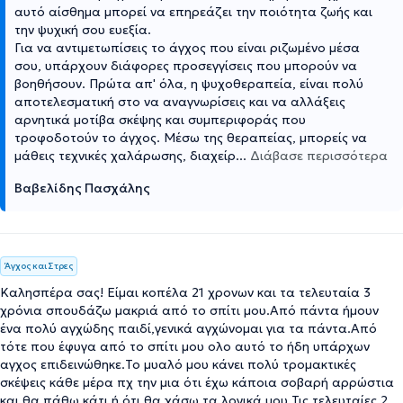
αυτό αίσθημα μπορεί να επηρεάζει την ποιότητα ζωής και
την ψυχική σου ευεξία.
Για να αντιμετωπίσεις το άγχος που είναι ριζωμένο μέσα
σου, υπάρχουν διάφορες προσεγγίσεις που μπορούν να
βοηθήσουν. Πρώτα απ' όλα, η ψυχοθεραπεία, είναι πολύ
αποτελεσματική στο να αναγνωρίσεις και να αλλάξεις
αρνητικά μοτίβα σκέψης και συμπεριφοράς που
τροφοδοτούν το άγχος. Μέσω της θεραπείας, μπορείς να
μάθεις τεχνικές χαλάρωσης, διαχείρ
...
Διάβασε περισσότερα
Βαβελίδης Πασχάλης
Άγχος και Στρες
Καλησπέρα σας! Είμαι κοπέλα 21 χρονων και τα τελευταία 3
χρόνια σπουδάζω μακριά από το σπίτι μου.Από πάντα ήμουν
ένα πολύ αγχώδης παιδί,γενικά αγχώνομαι για τα πάντα.Από
τότε που έφυγα από το σπίτι μου ολο αυτό το ήδη υπάρχων
αγχος επιδεινώθηκε.Το μυαλό μου κάνει πολύ τρομακτικές
σκέψεις κάθε μέρα πχ την μια ότι έχω κάποια σοβαρή αρρώστια
και θα πάθω κάτι ή ότι θα χάσω τα λογικά μου.Τις τελευταίες 2