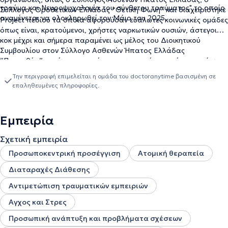
τραύμα και Νευροψυχολογία του σύνθετου τραύματος" το οποίο
Σύλλογος Οροθετικών Ελλάδας “Θετική Φωνή” και διαχειρίστηκε
αναμένεται να ολοκληρωθεί τον Μάιο του 2025.
Project πεδίου τα οποία αφορούσαν ευάλωτες κοινωνικές ομάδες
όπως είναι, κρατούμενοι, χρήστες ναρκωτικών ουσιών, άστεγοι
κοκ μέχρι και σήμερα παραμένει ως μέλος του Διοικητικού
Συμβουλίου στον Σύλλογο Ασθενών Ήπατος Ελλάδας
”Προμηθέα” και έχει προσφέρει τις υπηρεσίες του όπου υπάρχει
ανάγκη.
Την περιγραφή επιμελείται η ομάδα του doctoranytime βασισμένη σε
επαληθευμένες πληροφορίες.
Εμπειρία
Σχετική εμπειρία
Προσωποκεντρική προσέγγιση
Ατομική θεραπεία
Διαταραχές Διάθεσης
Αντιμετώπιση τραυματικών εμπειριών
Αγχος και Στρες
Προσωπική ανάπτυξη και προβλήματα σχέσεων