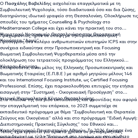
Ο
Πασχάλης Βαβελίδης
ασχολείται επαγγελματικά με τη
Συμβουλευτική Ψυχολογία, τόσο διαδικτυακά όσο και δια ζώσης,
διατηρώντας ιδιωτικό γραφείο στη Θεσσαλονίκη. Ολοκλήρωσε τις
σπουδές του τμήματος Counselling & Psychology στο
Mediterranean College και έχει κάνει την πρακτική του στο
Ψυχιατρικό Νοσοκομείο Θεσσαλονίκης στην Θεραπευτική
Προχωρώντας, ήρθε σε επαφή με την Προσωποκεντρική
Κοινότητα “Αργώ”.
Προσέγγιση στο κολέγιο ανθρωπιστικών επιστημών ICPS και στην
συνέχεια ειδικεύτηκε στην Προσωποκεντρική και Focusing
Βιωματική Συμβουλευτική Ψυχοθεραπεία μέσα από την
ολοκλήρωση του τετραετούς προγράμματος του Ελληνικού
Κέντρου Focusing.
Επιπρόσθετα, είναι μέλος της Ελληνικής Προσωποκεντρικής και
Βιωματικής Εταιρείας (Ε.Π.Β.Ε ) με αριθμό μητρώου μέλους 146
και του International Focusing Institute, ως Certified Focusing
Professional. Επίσης, έχει παρακολουθήσει επιτυχώς την ετήσια
εισαγωγή στην “Συστημική - Οικογενειακή Προσέγγιση” στο
Ιατρικό Ψυχαναλυτικό Κέντρο Θεσσαλονίκης.
Στα πλαίσια της δια βίου εκπαίδευσης και φροντίδας που αφορά
την επαγγελματική του επάρκεια, το 2023 συμμετείχε σε
εκπαιδευτικό πρόγραμμα με θέμα “Συμβουλευτική και Θεραπεία
Ζεύγους και Οικογένεια” αλλά και στο πρόγραμμα “Ειδική Αγωγή:
Διεπιστημονικές Πρακτικές Σύγκλισης” του Εθνικού και
Καποδιστριακού Πανεπιστημίου Αθηνών. Το 2024 ξεκίνησε ένα
Τέλος, έχει εργαστεί για αρκετά χρόνια σε μη κυβερνητικές
εκπαιδευτικό με τίτλο "
Εισαγωγή στο τραύμα και στο σύνθετο
οργανώσεις, όπως ο Σύλλογος Ασθενών Ήπατος Ελλάδας, ο