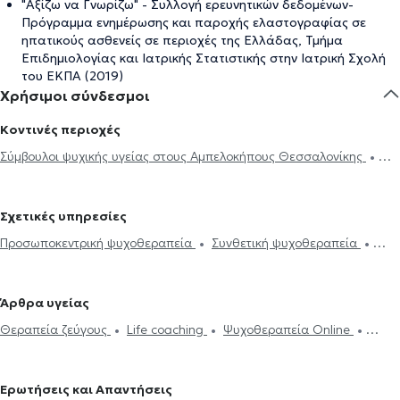
"Αξίζω να Γνωρίζω" - Συλλογή ερευνητικών δεδομένων-
Πρόγραμμα ενημέρωσης και παροχής ελαστογραφίας σε
ηπατικούς ασθενείς σε περιοχές της Ελλάδας, Τμήμα
Επιδημιολογίας και Ιατρικής Στατιστικής στην Ιατρική Σχολή
του ΕΚΠΑ (2019)
Χρήσιμοι σύνδεσμοι
Κοντινές περιοχές
Σύμβουλοι ψυχικής υγείας στους Αμπελοκήπους Θεσσαλονίκης
Σύμβουλοι ψυχικής υγείας στην Καλαμαριά
Σύμβουλοι ψυχικής
υγείας στον Εύοσμο
Σχετικές υπηρεσίες
Προσωποκεντρική ψυχοθεραπεία
Συνθετική ψυχοθεραπεία
Ψυχοδυναμική ψυχοθεραπεία
Θεραπεία ζεύγους
Θλίψη και
μελαγχολία
Συμβουλευτική για ιδεοληψίες και ψυχαναγκασμούς
Άρθρα υγείας
Αίσθημα φόβου και πανικού
Προβλήματα σεξουαλικής ζωής
Θεραπεία ζεύγους
Life coaching
Ψυχοθεραπεία Online
Ανησυχία και αγωνία
Συμβουλευτική εφήβων
Συμβουλευτική
Ψυχογενής Βουλιμία - Ψυχογενής Ανορεξία
Αυτισμός
Εθισμός
γονέων και παιδιών
Ομαδική ψυχοθεραπεία
Life coaching
στο διαδίκτυο
ΔΕΠΥ
Δίαιτα και διατροφή
Εθισμός
Τεστ
Υπνοθεραπεία
Ψυχογενής Βουλιμία - Ψυχογενής Ανορεξία
Ερωτήσεις και Απαντήσεις
επαγγελματικού προσανατολισμού