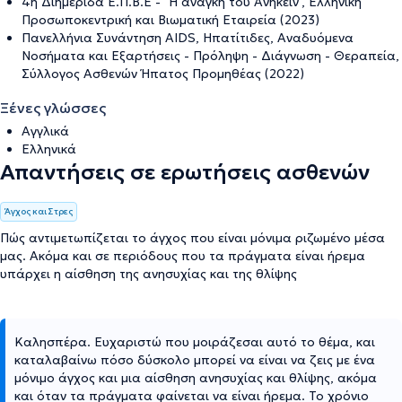
4ή Διημερίδα Ε.Π.Β.Ε - "Η ανάγκη του Ανήκειν", Ελληνική
Προσωποκεντρική και Βιωματική Εταιρεία (2023)
Πανελλήνια Συνάντηση AIDS, Ηπατίτιδες, Αναδυόμενα
Νοσήματα και Εξαρτήσεις - Πρόληψη - Διάγνωση - Θεραπεία,
Σύλλογος Ασθενών Ήπατος Προμηθέας (2022)
Ξένες γλώσσες
Αγγλικά
Ελληνικά
Απαντήσεις σε ερωτήσεις ασθενών
Άγχος και Στρες
Πώς αντιμετωπίζεται το άγχος που είναι μόνιμα ριζωμένο μέσα
μας. Ακόμα και σε περιόδους που τα πράγματα είναι ήρεμα
υπάρχει η αίσθηση της ανησυχίας και της θλίψης
Καλησπέρα. Ευχαριστώ που μοιράζεσαι αυτό το θέμα, και
καταλαβαίνω πόσο δύσκολο μπορεί να είναι να ζεις με ένα
μόνιμο άγχος και μια αίσθηση ανησυχίας και θλίψης, ακόμα
και όταν τα πράγματα φαίνεται να είναι ήρεμα. Το χρόνιο