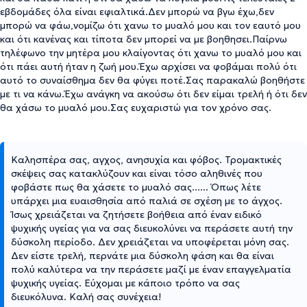
εβδομάδες όλα είναι εφιαλτικά.Δεν μπορώ να βγω έχω,δεν
μπορώ να φάω,νομίζω ότι χανω το μυαλό μου και τον εαυτό μου
και ότι κανένας και τίποτα δεν μπορεί να με βοηθησει.Παίρνω
τηλέφωνο την μητέρα μου κλαίγοντας ότι χανω το μυαλό μου και
ότι πάει αυτή ήταν η ζωή μου.Έχω αρχίσει να φοβάμαι πολύ ότι
αυτό το συναίσθημα δεν θα φύγει ποτέ.Σας παρακαλώ βοηθήστε
με τι να κάνω.Έχω ανάγκη να ακούσω ότι δεν είμαι τρελή ή ότι δεν
θα χάσω το μυαλό μου.Σας ευχαριστώ για τον χρόνο σας.
Καλησπέρα σας, αγχος, ανησυχία και φόβος. Τρομακτικές
σκέψεις σας κατακλύζουν και είναι τόσο αληθινές που
φοβάστε πως θα χάσετε το μυαλό σας...... Όπως λέτε
υπάρχει μια ευαισθησία από παλιά σε σχέση με το άγχος.
Ίσως χρειάζεται να ζητήσετε βοήθεια από έναν ειδικό
ψυχικής υγείας για να σας διευκολύνει να περάσετε αυτή την
δύσκολη περίοδο. Δεν χρειάζεται να υποφέρεται μόνη σας.
Δεν είστε τρελή, περνάτε μια δύσκολη φάση και θα είναι
πολύ καλύτερα να την περάσετε μαζί με έναν επαγγελματία
ψυχικής υγείας. Εύχομαι με κάποιο τρόπο να σας
διευκόλυνα. Καλή σας συνέχεια!