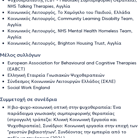
Ψυχοθεραπευτής (CBT - Γνωσιακή Συμπεριφορική Θεραπεία),
NHS Talking Therapies, Αγγλία
Κοινωνικός Λειτουργός, Το Χαμόγελο του Παιδιού, Ελλάδα
Κοινωνικός Λειτουργός, Community Learning Disabilty Team,
Αγγλία
Κοινωνικός Λειτουργός, NHS Mental Health Homeless Team,
Αγγλία
Κοινωνικός Λειτουργός, Brighton Housing Trust, Αγγλία
Μέλος συλλόγων
European Association for Behavioural and Cognitive Therapies
(EABCT)
Ελληνική Εταιρεία Γνωσιακών Ψυχοθεραπειών
Σύνδεσμος Κοινωνικών Λειτουργών Ελλάδος (ΣΚΛΕ)
Social Work England
Συμμετοχή σε συνέδρια
Η βιο-ψυχο-κοινωνική οπτική στην ψυχοθεραπεία: Ένα
παράδειγμα γνωσιακής συμπεριφορικής θεραπείας
(στρογγυλή τράπεζα: Κλινική Κοινωνική Εργασία και
Ψυχοθεραπεία), Συνέδριο: Κοινωνική εργασία στην εποχή των
"ρευστών βεβαιοτήτων". Συνδέοντας την εμπειρία από το