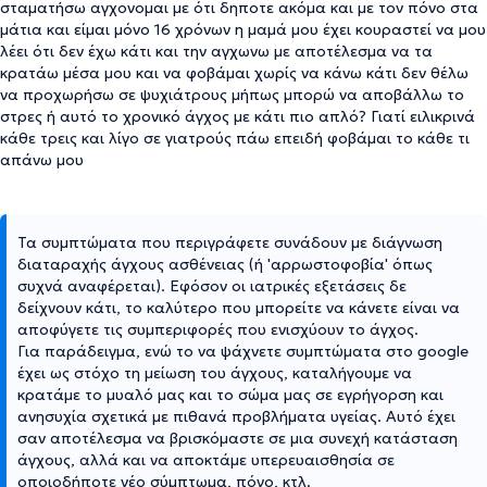
σταματήσω αγχονομαι με ότι δηποτε ακόμα και με τον πόνο στα
μάτια και είμαι μόνο 16 χρόνων η μαμά μου έχει κουραστεί να μου
λέει ότι δεν έχω κάτι και την αγχωνω με αποτέλεσμα να τα
κρατάω μέσα μου και να φοβάμαι χωρίς να κάνω κάτι δεν θέλω
να προχωρήσω σε ψυχιάτρους μήπως μπορώ να αποβάλλω το
στρες ή αυτό το χρονικό άγχος με κάτι πιο απλό? Γιατί ειλικρινά
κάθε τρεις και λίγο σε γιατρούς πάω επειδή φοβάμαι το κάθε τι
απάνω μου
Τα συμπτώματα που περιγράφετε συνάδουν με διάγνωση
διαταραχής άγχους ασθένειας (ή 'αρρωστοφοβία' όπως
συχνά αναφέρεται). Εφόσον οι ιατρικές εξετάσεις δε
δείχνουν κάτι, το καλύτερο που μπορείτε να κάνετε είναι να
αποφύγετε τις συμπεριφορές που ενισχύουν το άγχος.
Για παράδειγμα, ενώ το να ψάχνετε συμπτώματα στο google
έχει ως στόχο τη μείωση του άγχους, καταλήγουμε να
κρατάμε το μυαλό μας και το σώμα μας σε εγρήγορση και
ανησυχία σχετικά με πιθανά προβλήματα υγείας. Αυτό έχει
σαν αποτέλεσμα να βρισκόμαστε σε μια συνεχή κατάσταση
άγχους, αλλά και να αποκτάμε υπερευαισθησία σε
οποιοδήποτε νέο σύμπτωμα, πόνο, κτλ.