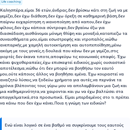
Life coaching
Καλησπέρα,είμαι 36 ετών,άνδρας,δεν βρίσκω κάτι στη ζωή να με
γεμίζει,δεν έχω διάθεση,δεν έχω όρεξη σε καθημερινή βάση,δεν
παίρνω ευχαρίστηση η ικανοποίηση από καπου,δεν έχω
φίλους,δεν έχω κάποια σύντροφο,δεν βγαίνω έξω για
διασκέδαση,αισθάνομαι μόνιμη θλίψη και μοναξιά,καταπιεζω τα
συναισθήματα μου,είμαι εσωστρεφής και ντροπαλός,νιώθω
ανεπαρκής,με χαμηλή αυτοεκτίμηση και αυτοπεποίθηση,μένω
ακόμη με τους γονείς,η δουλειά που κάνω δεν με γεμίζει,στις
γιορτές δεν έκανα τιποτε,αποφεύγω τις κοινωνικές επαφές. Έχω
κάνει ψυχοθεραπείες,έχω επισκεφτεί ειδικούς,χωρίς ουσιαστικό
αποτέλεσμα,νιώθω ότι δεν μπορώ να βοηθήσω τον εαυτό
μου,ούτε κάποιος άλλος να βοηθήσει εμένα. Έχω κουραστεί να
αναζητώ λύσεις,να ξοδεύω χρήματα για αυτές,να περνάνε τα
χρόνια βλέποντας τους γύρω μου να απολαμβάνουν μια ζωή και
μια καθημερινότητα,να χαιρονται και γω να έχω βαλτώσει στα
επαγγελματικά,στα προσωπικά. Είμαι μπερδεμένος στο τι πρέπει
να κάνω που δεν έχω κάνει.Ποια η γνώμη των ειδικών?
Ενώ είναι λογικό σε ένα βαθμό να συγκρίνουμε τους εαυτούς