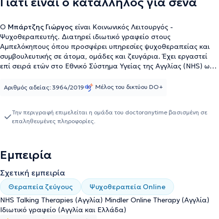
Γιατί είναι ο κατάλληλος για σένα
Ο
Μπάρτζης Γιώργος
είναι Kοινωνικός Λειτουργός -
Ψυχοθεραπευτής. Διατηρεί ιδιωτικό γραφείο στους
Αμπελόκηπους όπου προσφέρει υπηρεσίες ψυχοθεραπείας και
συμβουλευτικής σε άτομα, ομάδες και ζευγάρια. Έχει εργαστεί
επί σειρά ετών στο Εθνικό Σύστημα Υγείας της Αγγλίας (NHS) ως
ψυχοθεραπευτής και ως επόπτης. Κατέχει άδεια ασκήσεως
επαγγέλματος κοινωνικού λειτουργού και έχει ολοκληρώσει
Μέλος του δικτύου DO+
Αριθμός αδείας: 3964/2019
πιστοποιημένη εκπαίδευση στη Γνωσιακή Συμπεριφορική
Θεραπεία (Cognitive Behavioural Therapy) σύμφωνα με τα
Την περιγραφή επιμελείται η ομάδα του doctoranytime βασισμένη σε
κριτήρια της European Association for Behavioural and Cognitive
επαληθευμένες πληροφορίες.
Therapies. Παρέχει επιστημονικά τεκμηριωμένες βραχυχρόνιες ή
μακροχρόνιες κλινικές παρεμβάσεις σε εφήβους και ενήλικες που
αντιμετωπίζουν προβλήματα ψυχικής υγείας, συναισθηματικές
Εμπειρία
δυσκολίες, προβλήματα σχέσεων, καθώς και δυσκολίες εξαιτίας
κάποιας χρόνιας νόσου ή σημαντικών αλλαγών στη ζωή τους.
Σχετική εμπειρία
Έχει ολοκληρώσει τις προπτυχιακές και μεταπτυχιακές σπουδές
του στην Αγγλία όπου έζησε, σπούδασε και εργάστηκε για
Θεραπεία ζεύγους
Ψυχοθεραπεία Online
περίπου 10 χρόνια. Στο διάστημα αυτό υπήρξε μέλος
NHS Talking Therapies (Αγγλία) Mindler Online Therapy (Αγγλία)
διεπιστημονικών ομάδων σε υπηρεσίες ψυχικής υγείας και
Ιδιωτικό γραφείο (Αγγλία και Ελλάδα)
ψυχοκοινωνικής υποστήριξης. Έχει εμπειρία σε όλο το φάσμα της