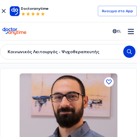
Doctoranytime
Άνοιγμα στο App
doctoranytime
EL
Κοινωνικός Λειτουργός - Ψυχοθεραπευτής