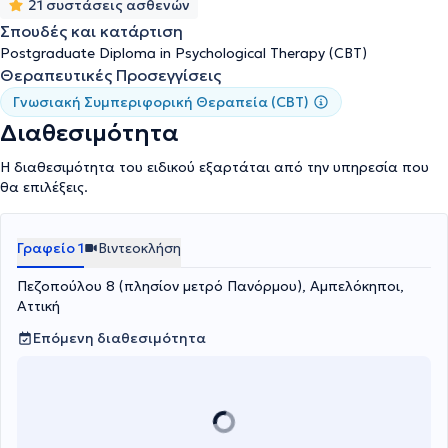
21 συστάσεις ασθενών
ψυχοπαθολογίας (αγχώδεις διαταραχές, διαταραχές διάθεσης,
διαταραχές προσωπικότητας). Έχει εργαστεί με άτομα και
Σπουδές και κατάρτιση
ομάδες που έχουν διάφορες δυσκολίες όπως: προβλήματα
Postgraduate Diploma in Psychological Therapy (CBT)
σωματικής υγείας και αναπηρίες, προβλήματα ψυχικής υγείας,
Θεραπευτικές Προσεγγίσεις
προβλήματα κατάχρησης ουσιών, γνωστικές διαταραχές,
Γνωσιακή Συμπεριφορική Θεραπεία (CBT)
μαθησιακές δυσκολίες. Συνεχίζει να παρακολουθεί πλήθος
επιστημονικών σεμιναρίων, συνεδρίων και εκπαιδεύσεων στα
Διαθεσιμότητα
πλαίσια της συνεχούς επαγγελματικής εξέλιξης. Είναι μέλος της
Ευρωπαϊκής Εταιρείας Συμπεριφορικών και Γνωσιακών
Η διαθεσιμότητα του ειδικού εξαρτάται από την υπηρεσία που
Θεραπειών (EABCT), της Ελληνικής Εταιρείας Γνωσιακών
θα επιλέξεις.
Ψυχοθεραπειών, και του Συνδέσμου Κοινωνικών Λειτουργών
Ελλάδος (ΣΚΛΕ).
Γραφείο 1
Βιντεοκλήση
Πεζοπούλου 8 (πλησίον μετρό Πανόρμου), Αμπελόκηποι,
Αττική
Επόμενη διαθεσιμότητα