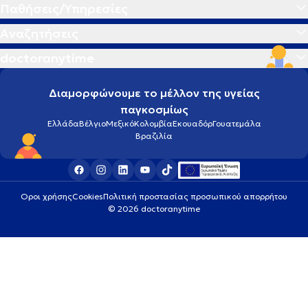
Παθήσεις/Υπηρεσίες
Αναζητήσεις
doctoranytime
Διαμορφώνουμε το μέλλον της υγείας
παγκοσμίως
Ελλάδα
Βέλγιο
Μεξικό
Κολομβία
Εκουαδόρ
Γουατεμάλα
Βραζιλία
Οροι χρήσης
Cookies
Πολιτική προστασίας προσωπικού απορρήτου
© 2026 doctoranytime