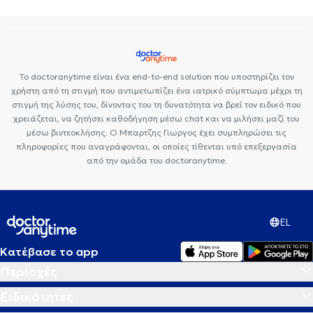
Το doctoranytime είναι ένα end-to-end solution που υποστηρίζει τον
χρήστη από τη στιγμή που αντιμετωπίζει ένα ιατρικό σύμπτωμα μέχρι τη
στιγμή της λύσης του, δίνοντας του τη δυνατότητα να βρεί τον ειδικό που
χρειάζεται, να ζητήσει καθοδήγηση μέσω chat και να μιλήσει μαζί του
μέσω βιντεοκλήσης. Ο Μπαρτζης Γιωργος έχει συμπληρώσει τις
πληροφορίες που αναγράφονται, οι οποίες τίθενται υπό επεξεργασία
από την ομάδα του doctoranytime.
EL
Κατέβασε το app
Περιοχές
Ειδικότητες