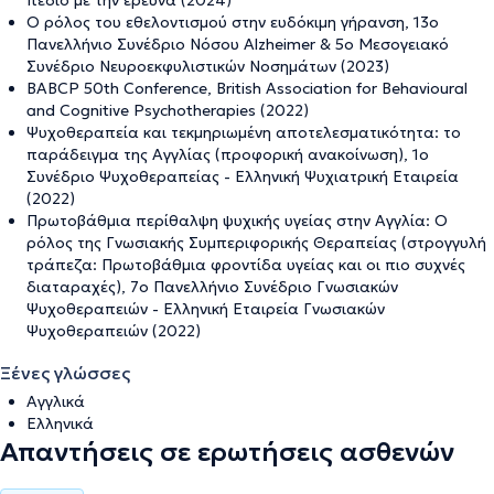
πεδίο με την έρευνα (2024)
Ο ρόλος του εθελοντισμού στην ευδόκιμη γήρανση, 13ο
Πανελλήνιο Συνέδριο Νόσου Alzheimer & 5ο Μεσογειακό
Συνέδριο Νευροεκφυλιστικών Νοσημάτων (2023)
BABCP 50th Conference, British Association for Behavioural
and Cognitive Psychotherapies (2022)
Ψυχοθεραπεία και τεκμηριωμένη αποτελεσματικότητα: το
παράδειγμα της Αγγλίας (προφορική ανακοίνωση), 1o
Συνέδριο Ψυχοθεραπείας - Ελληνική Ψυχιατρική Εταιρεία
(2022)
Πρωτοβάθμια περίθαλψη ψυχικής υγείας στην Αγγλία: Ο
ρόλος της Γνωσιακής Συμπεριφορικής Θεραπείας (στρογγυλή
τράπεζα: Πρωτοβάθμια φροντίδα υγείας και οι πιο συχνές
διαταραχές), 7ο Πανελλήνιο Συνέδριο Γνωσιακών
Ψυχοθεραπειών - Ελληνική Εταιρεία Γνωσιακών
Ψυχοθεραπειών (2022)
Ξένες γλώσσες
Αγγλικά
Ελληνικά
Απαντήσεις σε ερωτήσεις ασθενών