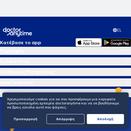
EL
Κατέβασε το app
Περιοχές
Ειδικότητες
Παθήσεις/Υπηρεσίες
Αναζητήσεις
doctoranytime
Χρησιμοποιούμε cookies για να σου προσφέρουμε μια κορυφαία
προσωποποιημένη εμπειρία doctoranytime και να σε βοηθήσουμε
Διαμορφώνουμε το μέλλον της υγείας
να βρεις εύκολα αυτό που ψάχνεις.
παγκοσμίως
Προσαρμογή
Απόρριψη
Aποδοχή
Ελλάδα
Βέλγιο
Μεξικό
Κολομβία
Εκουαδόρ
Γουατεμάλα
Βραζιλία