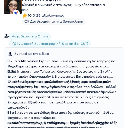
Κλινική Κοινωνική Λειτουργός - Ψυχοθεραπεύτρια
BSc
|
10.0
28 αξιολογήσεις
Διαθεσιμότητα για βιντεοκλήση
Ψυχοθεραπεία Online
Γνωσιακή Συμπεριφορική Θεραπεία (CBT)
Σχετικά με την ειδικό
Η κυρία
Μπονίκου Ειρήνη
είναι Κλινική Κοινωνική Λειτουργός και
Ψυχοθεραπεύτρια και διατηρεί το ιδιωτικό της γραφείο στο
Ν.Φάληρο.
Είναι απόφοιτη του Τμήματος Κοινωνικής Εργασίας της Σχολής
Διοικητικών Οικονομικών & Κοινωνικών Επιστημών, ενώ έχει
ολοκληρώσει την παρακολούθηση πλήθους μετεκπαιδευτικών
Οι ασθενείς της την περιγράφουν ως
ζεστή, προσιτή και με
προγραμμάτων και σεμιναρίων.
ενσυναίσθηση
, δημιουργώντας ένα ασφαλές περιβάλλον. Πολλοί
αναφέρουν ότι ένιωσαν άνετα να μιλήσουν από την πρώτη κιόλας
Δεν είναι απλώς επαγγελματίας· είναι κάποια που
ακούει
συνεδρία.
πραγματικά
και προσπαθεί να κατανοήσει χωρίς επικρίσεις.
Στοχευμένη Εξειδίκευση σε προβλήματα που ίσως σε
απασχολούν
Εξειδίκευση σε αγχώδεις διαταραχές
, κρίσεις πανικού, πένθος,
ψυχοσωματικά συμπτώματα.
Αν νιώθεις πιεσμέν@, αποδιοργανωμέν@, ή θες να βάλεις σε τάξη
Πλούσια επιστημονική κατάρτιση — χωρίς να είναι ψυχρή
σκέψεις και συναισθήματα,
Δεν αρκείται στο πτυχίο: έχει επενδύσει σε
αυτή είναι η ειδικότητά της
δεκάδες
.