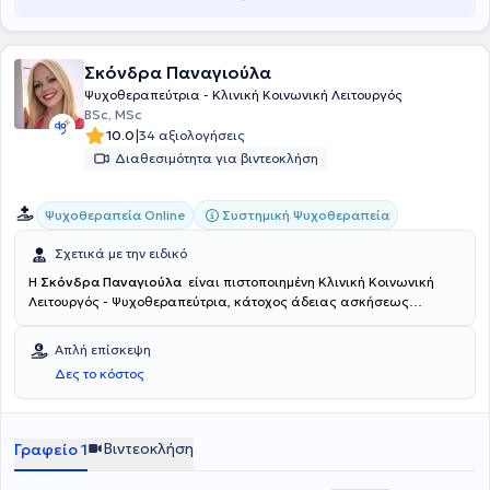
Σκόνδρα Παναγιούλα
Ψυχοθεραπεύτρια - Κλινική Κοινωνική Λειτουργός
BSc, MSc
|
10.0
34 αξιολογήσεις
Διαθεσιμότητα για βιντεοκλήση
Συστημική Ψυχοθεραπεία
Ψυχοθεραπεία Online
Σχετικά με την ειδικό
Η
Σκόνδρα Παναγιούλα
είναι πιστοποιημένη Κλινική Κοινωνική
Λειτουργός - Ψυχοθεραπεύτρια, κάτοχος άδειας ασκήσεως
επαγγέλματος. Είναι αριστούχος απόφοιτη του Πανεπιστημίου
Πατρών. Εξειδικεύτηκε και ολοκλήρωσε την 4ετή εκπαίδευση της
Απλή επίσκεψη
στη Συστημική - Οικογενειακή Ψυχοθεραπεία στην Εταιρεία
Δες το κόστος
Συστημικής Θεραπείας και Παρέμβασης σε Άτομα,Οικογένειες και
Ευρύτερα Συστήματα (ΕΣΥΘΕΠΑΣ),αποκτώντας πολύτιμη κλινική
εμπειρία δίπλα σε καταξιωμένους εκπαιδευτές και επόπτες
ψυχοθεραπευτές. Μεγαλώνοντας είχε πάντα την ανάγκη να
Βιντεοκλήση
Γραφείο 1
καταλάβει και να εξερευνήσει πως οι άνθρωποι έρχονται σε επαφή
με τα συναισθήματά τους,τι είναι αυτό που τα ορίζει καθώς και