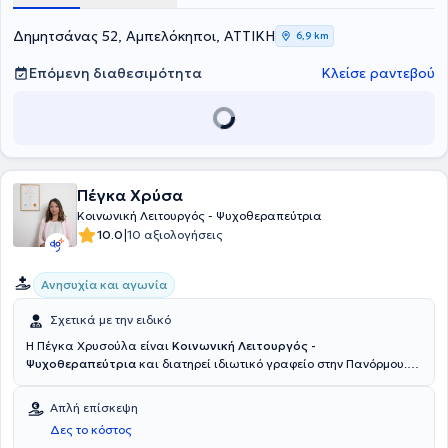
ενηλίκων. Στο ιδιωτικό της γραφείο αναλαμβάνει ψυχοθεραπευτικά
ενήλικες και περιστατικά από όλο το φάσμα της ψυχικής υγείας.
Δημητσάνας 52, Αμπελόκηποι, ΑΤΤΙΚΗ
6,9 km
Τέλος είναι μέλος της Ελληνικής Εταιρείας Συστημικής Θεραπείας.
Επόμενη διαθεσιμότητα
Κλείσε ραντεβού
Πέγκα Χρύσα
Κοινωνική Λειτουργός - Ψυχοθεραπεύτρια
|
10.0
10 αξιολογήσεις
Ανησυχία και αγωνία
Σχετικά με την ειδικό
Η Πέγκα Χρυσούλα είναι
Κοινωνική Λειτουργός -
Ψυχοθεραπεύτρια
και διατηρεί ιδιωτικό γραφείο στην Πανόρμου.
Διαθέτει πτυχίο Κοινωνικής Εργασίας από το ΤΕΙ Αθήνας και είναι
εκπαιδευμένη στη Συστημική Ψυχοθεραπεία μέσω του Εργαστηρίου
Απλή επίσκεψη
Διερεύνησης Ανθρωπίνων Σχέσεων. Έχει εργαστεί σε ποικίλα
Δες το κόστος
πλαίσια ψυχικής υγείας, όπως η ΑΜΚΕ ΑΙΓΕΑΣ και το Ερευνητικό