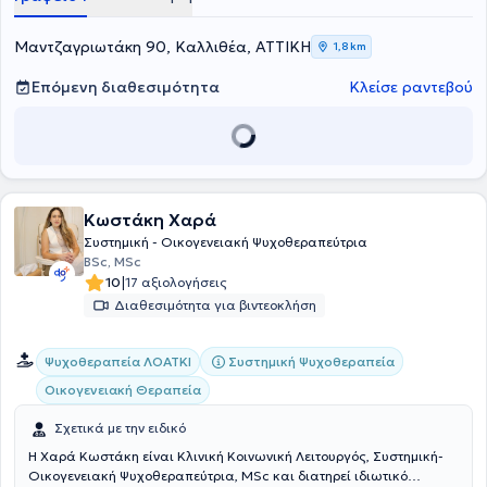
λαμβάνοντας υπόψη τόσο τις προσωπικές του εμπειρίες, όσο και το
εξέλιξη.
οικογενειακό και κοινωνικό του περιβάλλον.
Μαντζαγριωτάκη 90, Καλλιθέα, ΑΤΤΙΚΗ
1,8 km
Επόμενη διαθεσιμότητα
Κλείσε ραντεβού
Κωστάκη Χαρά
Συστημική - Οικογενειακή Ψυχοθεραπεύτρια
BSc, MSc
|
10
17 αξιολογήσεις
Διαθεσιμότητα για βιντεοκλήση
Συστημική Ψυχοθεραπεία
Ψυχοθεραπεία ΛΟΑΤΚΙ
Οικογενειακή Θεραπεία
Σχετικά με την ειδικό
Η Χαρά Κωστάκη είναι Κλινική Κοινωνική Λειτουργός, Συστημική-
Οικογενειακή Ψυχοθεραπεύτρια, MSc και διατηρεί ιδιωτικό