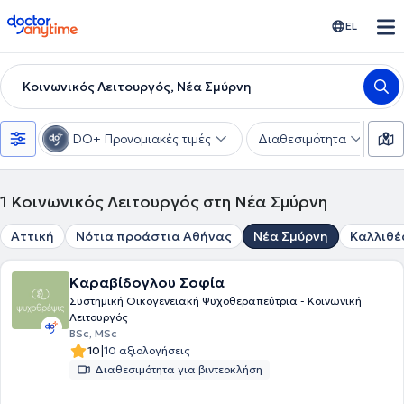
doctoranytime
EL
Κοινωνικός Λειτουργός, Νέα Σμύρνη
DO+ Προνομιακές τιμές
Διαθεσιμότητα
Υ
1
Κοινωνικός Λειτουργός στη Νέα Σμύρνη
Αττική
Νότια προάστια Αθήνας
Νέα Σμύρνη
Καλλιθέ
Καραβίδογλου Σοφία
Συστημική Οικογενειακή Ψυχοθεραπεύτρια - Κοινωνική
Λειτουργός
BSc, MSc
|
10
10 αξιολογήσεις
Διαθεσιμότητα για βιντεοκλήση