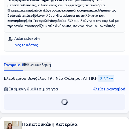
μετεκπαιδεύσεις
, ειδικεύσεις και συμμετοχές σε συνέδρια.
Οι γνώσεις της είναι σύγχρονες και τεκμηριωμένες, αλλά δεν τις
Μπορεί να σταθεί δίπλα σου
σε ατομικό, οικογενειακό ή και
μετατρέπει σε «ξύλινο» λόγο. Θα μιλήσει
ζεύγους επίπεδο
.
με απλότητα και
κατανόηση
Δεν προσφέρει “τυπικές” συνεδρίες. Όλοι μιλούν για την
, όχι με ορολογίες.
καρδιά
με
την οποία προσεγγίζει κάθε άνθρωπο, σαν να είναι ο μοναδικός
εκείνη τη στιγμή.
Απλή επίσκεψη
Δες το κόστος
Βιντεοκλήση
Γραφείο 1
Ελευθερίου Βενιζέλου 19 , Νέο Φάληρο, ΑΤΤΙΚΗ
3,7 km
Επόμενη διαθεσιμότητα
Κλείσε ραντεβού
Παπατουκάκη Κατερίνα