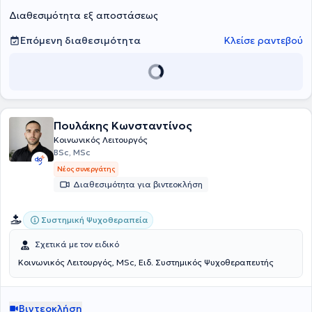
εργάζεται σε σχολεία στο πλαίσιο της Επιτροπής Διεπιστημονικής
Διαθεσιμότητα εξ αποστάσεως
Υποστήριξης.
Επόμενη διαθεσιμότητα
Κλείσε ραντεβού
Πουλάκης Κωνσταντίνος
Κοινωνικός Λειτουργός
BSc, MSc
Νέος συνεργάτης
Διαθεσιμότητα για βιντεοκλήση
Συστημική Ψυχοθεραπεία
Σχετικά με τον ειδικό
Κοινωνικός Λειτουργός, MSc, Ειδ. Συστημικός Ψυχοθεραπευτής
Βιντεοκλήση