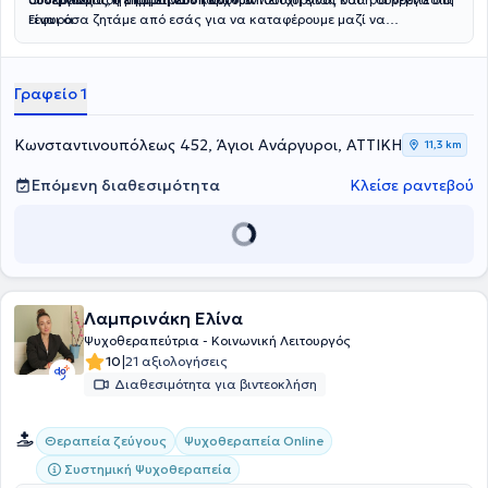
Γεφυρα.
είναι όσα ζητάμε από εσάς για να καταφέρουμε μαζί να
προσφέρουμε στο παιδί τη στήριξη που θα το βοηθήσει
να εξελιχθεί και να ενταχθεί καλύτερα σε κάθε κοινωνικό πλαίσιο.
Γραφείο 1
Κωνσταντινουπόλεως 452, Άγιοι Ανάργυροι, ΑΤΤΙΚΗ
11,3 km
Επόμενη διαθεσιμότητα
Κλείσε ραντεβού
Λαμπρινάκη Ελίνα
Ψυχοθεραπεύτρια - Κοινωνική Λειτουργός
|
10
21 αξιολογήσεις
Διαθεσιμότητα για βιντεοκλήση
Θεραπεία ζεύγους
Ψυχοθεραπεία Online
Συστημική Ψυχοθεραπεία