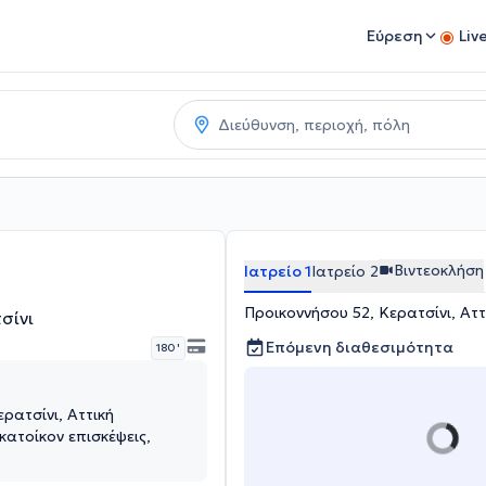
Εύρεση
Liv
α
Βιντεοκλήση
Ιατρείο 1
Ιατρείο 2
Προικοννήσου 52, Κερατσίνι, Αττ
σίνι
Επόμενη διαθεσιμότητα
180 '
ρατσίνι, Αττική
κατοίκον επισκέψεις,