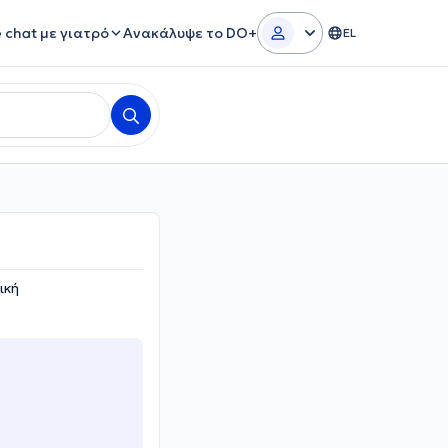
e chat με γιατρό
Ανακάλυψε το DO+
EL
ική