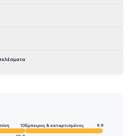
οτελέσματα
σύνη
10
Έμπειρος & καταρτισμένος
9.9