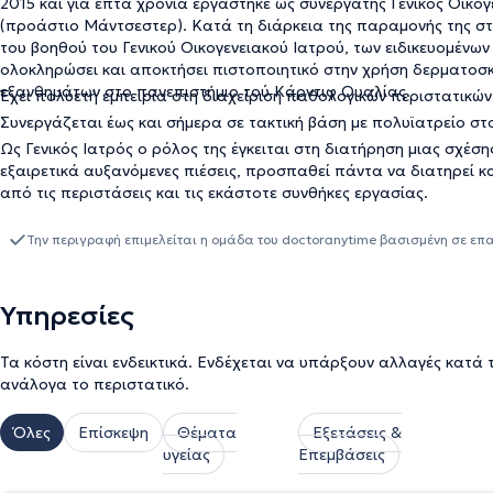
2015 και για επτά χρόνια εργάστηκε ως συνεργάτης Γενικός Οικογ
(προάστιο Μάντσεστερ). Κατά τη διάρκεια της παραμονής της στην
του βοηθού του Γενικού Οικογενειακού Ιατρού, των ειδικευομένω
ολοκληρώσει και αποκτήσει πιστοποιητικό στην χρήση δερματοσκ
εξανθημάτων στο πανεπιστήμιο τού Κάρντιφ Ουαλίας.
Έχει πολυετή εμπειρία στη διαχείριση παθολογικών περιστατικώ
Συνεργάζεται έως και σήμερα σε τακτική βάση με πολυϊατρείο στ
Ως Γενικός Ιατρός ο ρόλος της έγκειται στη διατήρηση μιας σχέση
εξαιρετικά αυξανόμενες πιέσεις, προσπαθεί πάντα να διατηρεί κα
από τις περιστάσεις και τις εκάστοτε συνθήκες εργασίας.
Την περιγραφή επιμελείται η ομάδα του doctoranytime βασισμένη σε επ
Υπηρεσίες
Τα κόστη είναι ενδεικτικά. Ενδέχεται να υπάρξουν αλλαγές κατά 
ανάλογα το περιστατικό.
Όλες
Επίσκεψη
Θέματα
Εξετάσεις &
υγείας
Επεμβάσεις