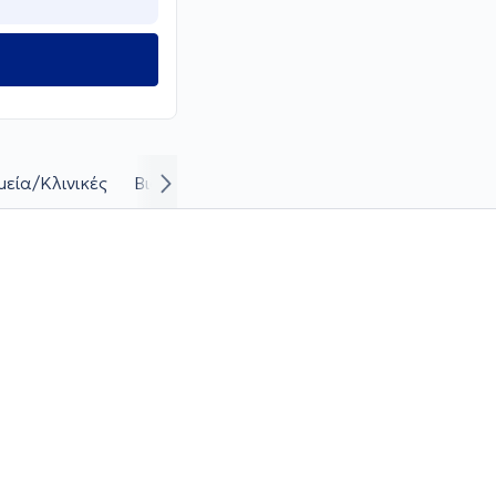
εία/Κλινικές
Βιογραφικό και καριέρα
Απαντήσεις