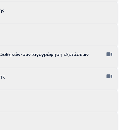
ης
ν Ωοθηκών-συνταγογράφηση εξετάσεων
ης