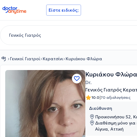
doctoranytime
Είστε ειδικός;
Γενικοί Γιατροί
Κερατσίνι
Κυριάκου Φλώρα
Κυριάκου Φλώρ
Dr.
Γενικός Γιατρός Κερατ
|
10.0
70 αξιολογήσεις
Διεύθυνση
Προικοννήσου 52, Κε
Διαθέσιμη μόνο για 
Αίγινα, Αττική