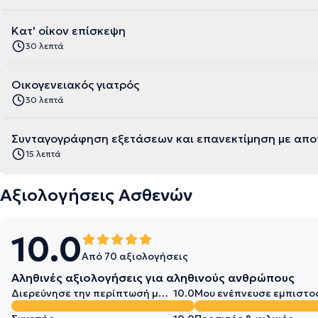
Κατ' οίκον επίσκεψη
30 λεπτά
Οικογενειακός γιατρός
30 λεπτά
Συνταγογράφηση εξετάσεων και επανεκτίμηση με απ
15 λεπτά
Αξιολογήσεις Ασθενών
10.0
Από 70 αξιολογήσεις
Αληθινές αξιολογήσεις για αληθινούς ανθρώπους
Διερεύνησε την περίπτωσή μου σε βάθος
10.0
Μου ενέπνευσε εμπιστο