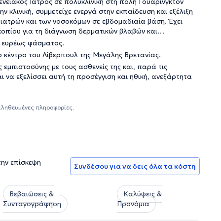
ενειακός Ιατρός σε πολυκλινική στη πόλη Γουάρινγκτον
 κλινική, συμμετείχε ενεργά στην εκπαίδευση και εξέλιξη
ν ιατρών και των νοσοκόμων σε εβδομαδιαία βάση. Έχει
οπίου για τη διάγνωση δερματικών βλαβών και
ν ευρέως φάσματος.
ο κέντρο του Λίβερπουλ της Μεγάλης Βρετανίας.
ς εμπιστοσύνης με τους ασθενείς της και, παρά τις
ι να εξελίσσει αυτή τη προσέγγιση και ηθική, ανεξάρτητα
αληθευμένες πληροφορίες.
την επίσκεψη
Συνδέσου για να δεις όλα τα κόστη
Βεβαιώσεις &
Καλύψεις &
Συνταγογράφηση
Προνόμια