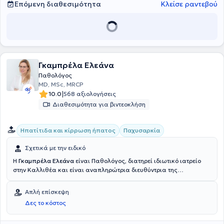
Επόμενη διαθεσιμότητα
Κλείσε ραντεβού
Γκαμπρέλα Ελεάνα
Παθολόγος
MD, MSc, MRCP
|
10.0
568 αξιολογήσεις
Διαθεσιμότητα για βιντεοκλήση
Ηπατίτιδα και κίρρωση ήπατος
Παχυσαρκία
Σχετικά με την ειδικό
Η
Γκαμπρέλα Ελεάνα
είναι Παθολόγος, διατηρεί ιδιωτικό ιατρείο
στην Καλλιθέα και είναι αναπληρώτρια διευθύντρια της
Παθολογικής κλινικής στο Ιατρικό Κέντρο Ψυχικού. Είναι απόφοιτη
της Ιατρικής σχολής του Πανεπιστημίου Πατρών και έχει
Απλή επίσκεψη
μεταπτυχιακή ειδίκευση στην Καρδιοαναπνευστική Αναζωογόνηση.
Δες το κόστος
Ειδικεύτηκε στη Β’ Πανεπιστημιακή Παθολογική Κλινική του ΕΚΠΑ
στο ΓΝΑ "Ιπποκράτειο"και σε μεγάλα νοσοκομεία της Αγγλίας (NHS
Trust). Την ίδια περίοδο μετά από επιτυχία της στις εξετάσεις έγινε