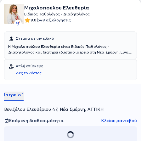
Μιχαλοπούλου Ελευθερία
Ειδικός Παθολόγος - Διαβητολόγος
|
9.8
349 αξιολογήσεις
Σχετικά με την ειδικό
Η
Μιχαλοπούλου Ελευθερία
είναι Ειδικός Παθολόγος -
Διαβητολόγος και διατηρεί ιδιωτικό ιατρείο στη Νέα Σμύρνη. Είναι
Διδάκτωρ της Ιατρικής Σχολής του Εθνικού και Καποδιστριακού
Πανεπιστημίου Αθηνών και εξειδικεύεται στη Διαβητολογία, στην
Απλή επίσκεψη
Υπερλιπιδαιμία και στην Αρτηριακή υπέρταση. Στο ιδιωτικό της
Δες το κόστος
ιατρείο προσφέρει πλήθος υπηρεσιών, εξατομικευμένες για τις
ανάγκες εκάστοτε ασθενούς.
Ιατρείο 1
Βενιζέλου Ελευθέριου 47, Νέα Σμύρνη, ΑΤΤΙΚΗ
Επόμενη διαθεσιμότητα
Κλείσε ραντεβού