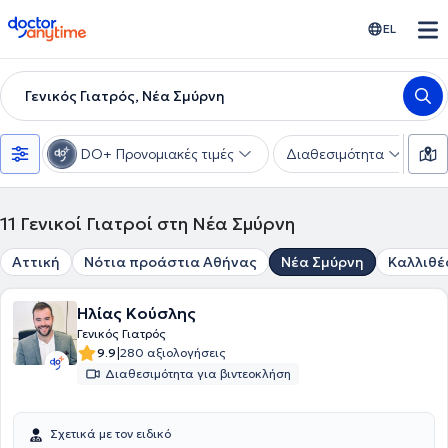
doctoranytime
EL
Γενικός Γιατρός, Νέα Σμύρνη
DO+ Προνομιακές τιμές
Διαθεσιμότητα
Υ
11
Γενικοί Γιατροί στη Νέα Σμύρνη
Αττική
Νότια προάστια Αθήνας
Νέα Σμύρνη
Καλλιθέ
Ηλίας Κούσλης
Γενικός Γιατρός
|
9.9
280 αξιολογήσεις
Διαθεσιμότητα για βιντεοκλήση
Σχετικά με τον ειδικό