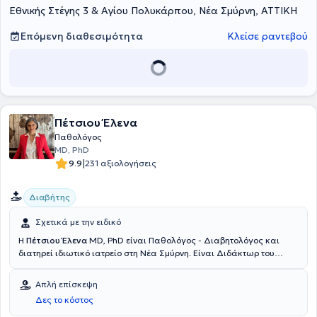
Εθνικής Στέγης 3 & Αγίου Πολυκάρπου, Νέα Σμύρνη, ΑΤΤΙΚΗ
Επόμενη διαθεσιμότητα
Κλείσε ραντεβού
Πέτσιου Έλενα
Παθολόγος
MD, PhD
|
9.9
231 αξιολογήσεις
Διαβήτης
Σχετικά με την ειδικό
Η
Πέτσιου Έλενα
MD, PhD είναι Παθολόγος - Διαβητολόγος και
διατηρεί ιδιωτικό ιατρείο στη Νέα Σμύρνη. Είναι Διδάκτωρ του
Εθνικού και Καποδιστριακού Πανεπιστημίου Αθηνών και διαθέτει
πτυχίο Iατρικής από το Πανεπιστήμιο L’Aquila της Ιταλίας. Έχει
Απλή επίσκεψη
εξειδικευτεί στον Σακχαρώδη Διαβήτη στο Πανεπιστημιακό Γενικό
Δες το κόστος
Νοσοκομείο "Αττικόν". Παράλληλα με το ιατρείο της είναι
Διευθύντρια της Παθολογικής Κλινικής στο Metropolitan Hospital