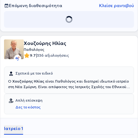
Επόμενη διαθεσιμότητα
Κλείσε ραντεβού
Χουζούρης Ηλίας
Παθολόγος
|
9.7
336 αξιολογήσεις
Σχετικά με τον ειδικό
Ο
Χουζούρης Ηλίας
είναι Παθολόγος και διατηρεί ιδιωτικό ιατρείο
στη Νέα Σμύρνη. Είναι απόφοιτος της Ιατρικής Σχολής του Εθνικού
και Καποδιστριακού Πανεπιστημίου Αθηνών και διαθέτει
πιστοποίηση ΕΚΑΕ - ΟΑΚΑ για Προαγωνιστικό έλεγχο αθλητών.
Απλή επίσκεψη
Απέκτησε την ειδικότητα της Παθολογίας στο 401 Γενικό
Δες το κόστος
Στρατιωτικό Νοσοκομείο Αθηνών και στο Γενικό Κρατικό
Νοσοκομείο Αθηνών. Έχει διατελέσει οικογενειακός γιατρός του ΙΚΑ
επί 10ετία. Τέλος, ο γιατρός είναι μέλος του Ιατρικού Συλλόγου
Αθηνών.
Ιατρείο 1