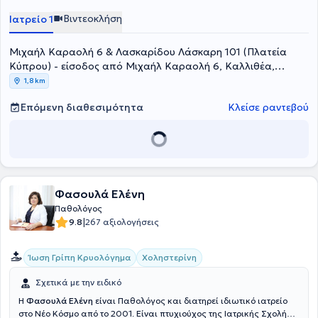
μέλος του Βασιλικού Κολλεγίου των Ιατρών της Αγγλίας Royal
Βιντεοκλήση
Ιατρείο 1
College of Physicians. Επίσης, έχει εξειδικευτεί στην Ηπατολογία και
διαθέτει αντίστοιχο πτυχίο από την Ελληνική Εταιρεία Μελέτης
Μιχαήλ Καραολή 6 & Λασκαρίδου Λάσκαρη 101 (Πλατεία
Ήπατος. Για μερικά χρόνια εργάστηκε στο ΓΝΑ "Ιπποκράτειο" ως
επιστημονικος συνεργατης της Ηπατολογικής Κλινικής. Είναι επίσης
Κύπρου) - είσοδος από Μιχαήλ Καραολή 6, Καλλιθέα,
εξωτερικός συνεργάτης της Β' Παθολογικής κλινικής στο "Ερρίκος
ΑΤΤΙΚΗ
1,8 km
Ντυνάν Hospital Center" και είναι εκπαιδεύτρια
καρδιοαναπνευστικήςαναζωογόνησης (Advanced Life Support-
Επόμενη διαθεσιμότητα
Κλείσε ραντεβού
Basic Life Support). Τέλος, έχει αξιόλογο επιστημονικό έργο
αποτελούμενο από πληθώρα μελετών, δημοσιεύσεων και
παρουσιάσεων.
Φασουλά Ελένη
Παθολόγος
|
9.8
267 αξιολογήσεις
Ίωση Γρίπη Κρυολόγημα
Χοληστερίνη
Σχετικά με την ειδικό
Η
Φασουλά Ελένη
είναι Παθολόγος και διατηρεί ιδιωτικό ιατρείο
στο Νέο Κόσμο από το 2001. Είναι πτυχιούχος της Ιατρικής Σχολής