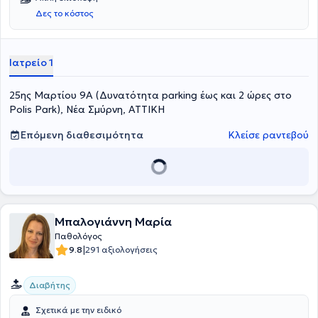
Διαβητικό Πόδι στο Γενικό Νοσοκομείο Αθηνών "Λαϊκό" και έχει
Δες το κόστος
συμμετάσχει και σε πολυκεντρικές μελέτες στο Διαβητολογικό
Εργαστήριο του ίδιου Νοσοκομείου. Είναι μέλος της Ελληνικής
Εταιρείας Εσωτερικής Παθολογίας, της Ελληνικής Διαβητολογικής
Εταιρείας, της Εταιρείας Μελέτης Παθήσεων Διαβητικού Ποδιού
Ιατρείο 1
και της Ελληνικής Εταιρείας Αθηροσκλήρωσης.
25ης Μαρτίου 9Α (Δυνατότητα parking έως και 2 ώρες στο
Polis Park), Νέα Σμύρνη, ΑΤΤΙΚΗ
Επόμενη διαθεσιμότητα
Κλείσε ραντεβού
Μπαλογιάννη Μαρία
Παθολόγος
|
9.8
291 αξιολογήσεις
Διαβήτης
Σχετικά με την ειδικό