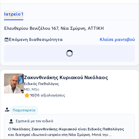
και έχει διατελέσει Αναπληρώτρια Διευθύντρια στο "Ερρίκος
Ντυνάν" Hospital Center, ενώ έχει εργαστεί και ως Παθολόγος -
Ιατρείο 1
Διαβητολόγος στα Νοσοκομεία Queens και στο Blackpool Teaching
στην Αγγλία συγκεντρώνοντας ιδιαίτερη εμπειρία στην αρτηριακή
Ελευθερίου Βενιζέλου 167, Νέα Σμύρνη, ΑΤΤΙΚΗ
υπέρταση, στην δυσλιπιδαιμία και εξειδίκευση​ στο​ ​​σακχαρώδη​ ​
διαβήτη και στην παχυσαρκία. Τέλος, η γιατρός είναι μέλος της
Ελληνικής Διαβητολογικής Εταιρείας, της Ελληνικής Εταιρείας
Επόμενη διαθεσιμότητα
Κλείσε ραντεβού
Εσωτερικής Παθολογίας και του Ιατρικού Συλλόγου Αθηνών.
Ζακυνθινάκης Κυριακού Νικόλαος
Ειδικός Παθολόγος
MD, MSc
|
10
16 αξιολογήσεις
Παχυσαρκία
Σχετικά με τον ειδικό
Ο
Νικόλαος Ζακυνθινάκης-Κυριακού
είναι
Ειδικός Παθολόγος
και διατηρεί ιδιωτικό ιατρείο στη Νέα Σμύρνη.
Μετά την