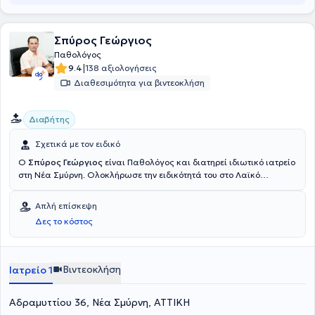
Σπύρος Γεώργιος
Παθολόγος
|
9.4
138 αξιολογήσεις
Διαθεσιμότητα για βιντεοκλήση
Διαβήτης
Σχετικά με τον ειδικό
Ο
Σπύρος Γεώργιος
είναι Παθολόγος και διατηρεί ιδιωτικό ιατρείο
στη Νέα Σμύρνη. Ολοκλήρωσε την ειδικότητά του στο Λαϊκό
Νοσοκομείο και πραγματοποίησε κλινική και εργαστηριακή
άσκηση στο σακχαρώδη διαβήτη στο Διαβητολογικό Ιατρείο Α'
Απλή επίσκεψη
Προπαιδευτικής Κλινικής του Πανεπιστημίου Αθηνών.
Δες το κόστος
Βιντεοκλήση
Ιατρείο 1
Αδραμυττίου 36, Νέα Σμύρνη, ΑΤΤΙΚΗ