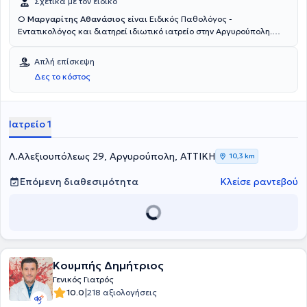
Σχετικά με τον ειδικό
Ο
Μαργαρίτης Αθανάσιος
είναι Ειδικός Παθολόγος -
Εντατικολόγος και διατηρεί ιδιωτικό ιατρείο στην Αργυρούπολη.
Είναι απόφοιτος και Διδάκτωρ της Ιατρικής σχολής του Εθνικού και
Καποδιστριακού Πανεπιστημίου Αθηνών. Διαθέτει αξιόλογη κλινική
Απλή επίσκεψη
εμπειρία και διατελεί Επιμελητής της Α΄ Παθολογικής κλινικής του
Δες το κόστος
νοσοκομείου Ερρίκος Ντυνάν Hospital Center.
Ιατρείο 1
Λ.Αλεξιουπόλεως 29, Αργυρούπολη, ΑΤΤΙΚΗ
10,3 km
Επόμενη διαθεσιμότητα
Κλείσε ραντεβού
Κουμπής Δημήτριος
Γενικός Γιατρός
|
10.0
218 αξιολογήσεις