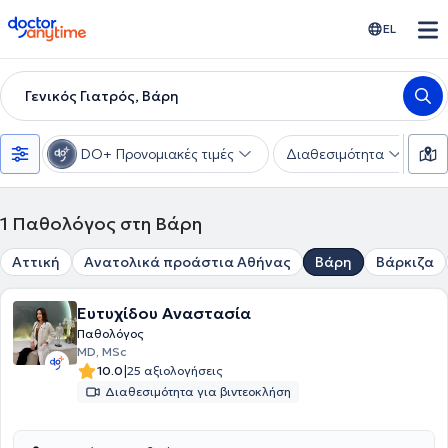
doctoranytime
EL
Γενικός Γιατρός, Βάρη
DO+ Προνομιακές τιμές
Διαθεσιμότητα
Υ
1
Παθολόγος στη Βάρη
Αττική
Ανατολικά προάστια Αθήνας
Βάρη
Βάρκιζα
Ευτυχίδου Αναστασία
Παθολόγος
MD, MSc
|
10.0
25 αξιολογήσεις
Διαθεσιμότητα για βιντεοκλήση