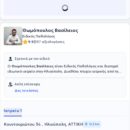
Θωμόπουλος Βασίλειος
Ειδικός Παθολόγος
|
9.9
337 αξιολογήσεις
Σχετικά με τον ειδικό
Ο
Θωμόπουλος Βασίλειος
είναι Ειδικός Παθολόγος και διατηρεί
ιδιωτικό ιατρείο στην Ηλιούπολη. Διαθέτει πτυχίο ιατρικής από την
Ιατρική Σχολή του Πανεπιστημίου Ιωαννίνων και ειδικεύτηκε στην
Παθολογία στο Πανεπιστημιακό Γενικό Νοσοκομείο Ιωαννίνων.
Απλή επίσκεψη
Είναι εξωτερικός επιστημονικός συνεργάτης στο Παθολογικό Τμήμα
Δες το κόστος
του Μediterraneo Hospital. Τέλος, ο γιατρός παρακολουθεί πλήθος
συνεδρίων στα πλαίσια της συνεχούς κατάρτισης.
Ιατρείο 1
Κουντουριώτου 34 , Ηλιούπολη, ΑΤΤΙΚΗ
12,3 km