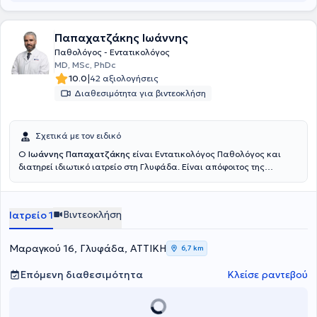
Παπαχατζάκης Ιωάννης
Παθολόγος - Εντατικολόγος
MD, MSc, PhDc
|
10.0
42 αξιολογήσεις
Διαθεσιμότητα για βιντεοκλήση
Σχετικά με τον ειδικό
Ο
Ιωάννης Παπαχατζάκης
είναι Εντατικολόγος Παθολόγος και
διατηρεί ιδιωτικό ιατρείο στη Γλυφάδα. Είναι απόφοιτος της
Ιατρικής Σχολής του Πανεπιστημίου Πατρών, ειδικευθείς στην
Εσωτερική Παθολογία με μεταπτυχιακές σπουδές και υποψήφιος
Διδάκτωρ. Εργάζεται ως Επιμελητής Α΄ στη ΜΕΘ του Ερρίκος Ντυνάν
Βιντεοκλήση
Ιατρείο 1
Hospital Center.
Μαραγκού 16, Γλυφάδα, ΑΤΤΙΚΗ
6,7 km
Επόμενη διαθεσιμότητα
Κλείσε ραντεβού