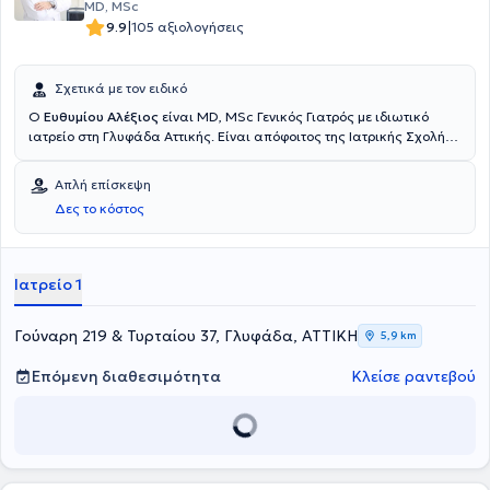
MD, MSc
|
9.9
105 αξιολογήσεις
Σχετικά με τον ειδικό
Ο
Ευθυμίου Αλέξιος
είναι MD, MSc Γενικός Γιατρός με ιδιωτικό
ιατρείο στη Γλυφάδα Αττικής. Είναι απόφοιτος της Ιατρικής Σχολής
του Πανεπιστήμιου Ovidius της Κωστάντζας στη Ρουμανία, ενώ
διαθέτει και πιστοποιητικό πρώτων βοηθειών και χρήσης
Απλή επίσκεψη
εξωτερικού απινιδωτή (BLS/AED). Διαθέτει πολυετή επαγγελματική
Δες το κόστος
εμπειρία, καθώς είναι Συνεργάτης - Γιατρός στις εταιρείες ΕΚΑΒΗ
και Eurodiet Med, ενώ έχει υπάρξει Επιστημονικός Συνεργάτης του
Ιατρικού Κέντρου Παλαιού Φαλήρου και έχει εργαστεί στα τμήματα
Επειγόντων, Διαβητολογικού και Μαιευτικού Τμήματος του Κέντρου
Ιατρείο 1
Υγείας Μαρκόπουλου. Τέλος, ο γιατρός είναι μέλος της Ελληνικής
Εταιρείας Γενικής Ιατρικής.
Γούναρη 219 & Τυρταίου 37, Γλυφάδα, ΑΤΤΙΚΗ
5,9 km
Επόμενη διαθεσιμότητα
Κλείσε ραντεβού