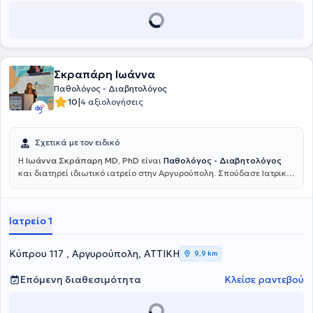
σεμινάρια σχετικά με την Αρτηριακή Υπέρταση. Τέλος, είναι
κάτοχος του Μεταπτυχιακού Προγράμματος Σπουδών «Διοίκηση
Μονάδων Υγείας – MSc HealthCare Systems Administation.
Σκραπάρη Ιωάννα
Παθολόγος - Διαβητολόγος
|
10
4 αξιολογήσεις
Σχετικά με τον ειδικό
Η
Ιωάννα Σκράπαρη MD, PhD
είναι
Παθολόγος - Διαβητολόγος
και διατηρεί ιδιωτικό ιατρείο στην Αργυρούπολη. Σπούδασε Ιατρική
στο Εθνικό και Καποδιστριακό Πανεπιστήμιο Αθηνών και
ειδικεύθηκε στην Παθολογία στο Γενικό Νοσοκομείο Αθηνών
Αλεξάνδρα.
Κατέχει τίτλο Διδάκτορος της Ιατρικής Σχολής του
Ιατρείο 1
Εθνικού και Καποδιστριακού Πανεπιστήμιου Αθηνών
καθώς και
τίτλο εξειδίκευσης στον Σακχαρώδη Διαβήτη. Σήμερα μετά από
πολυετή εμπειρία είναι Διευθύντρια ΕΣΥ στο Γενικό Νοσοκομείο
Κύπρου 117 , Αργυρούπολη, ΑΤΤΙΚΗ
9,9 km
Αθηνών Ευαγγελισμός και Υπεύθυνη του Διαβητολογικού Ιατρείου
της Γ' Παθολογικής Κλινικής του ίδιου Νοσοκομείου. Έχει
Επόμενη διαθεσιμότητα
Κλείσε ραντεβού
συμμετάσχει ως ομιλήτρια σε πολυάριθμα ιατρικά συνέδρια και
επιστημονικά σεμινάρια και διαθέτει πλούσιο συγγραφικό έργο με
δημοσιεύσεις σε διεθνή και ελληνικά επιστημονικά περιοδικά.