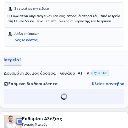
Σχετικά με την ειδικό
Η
Σολδάτου Κυριακή
είναι Γενικός Ιατρός, διατηρεί ιδιωτικό ιατρείο
στη Γλυφάδα και είναι επιστημονικός συνεργάτης του Ιατρικού
Κέντρου Αθηνών. Είναι απόφοιτη της Ιατρικής Σχολής του
Πανεπιστημίου Πατρών και κάτοχος Μεταπτυχιακού Διπλώματος
Απλή επίσκεψη
στη Σύγχρονη Κλινικοεργαστηριακή Προσέγγιση στον Καρκίνο του
Δες το κόστος
Πνεύμονα από το Γενικό Νοσοκομείο Νοσημάτων Θώρακος "Η
ΣΩΤΗΡΙA". Τέλος, ειδικεύτηκε στην γενική και οικογενειακή ιατρική
από το Γενικό Νοσοκομείο "Ιπποκράτειο" Αθηνών και εκπαιδεύτηκε
στο Cambridge University από το hospital Addenbrooke's.
Ιατρείο 1
Δουσμάνη 26, 2ος όροφος, Γλυφάδα, ΑΤΤΙΚΗ
6,5 km
Επόμενη διαθεσιμότητα
Κλείσε ραντεβού
Ευθυμίου Αλέξιος
Γενικός Γιατρός