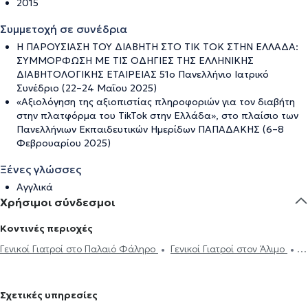
2015
Συμμετοχή σε συνέδρια
Η ΠΑΡΟΥΣIΑΣΗ ΤΟΥ ΔΙΑΒΗΤΗ ΣΤΟ ΤΙΚ ΤΟΚ ΣΤΗΝ ΕΛΛΑΔΑ:
ΣΥΜΜΟΡΦΩΣΗ ΜΕ ΤΙΣ ΟΔΗΓΙΕΣ ΤΗΣ ΕΛΛΗΝΙΚΗΣ
ΔΙΑΒΗΤΟΛΟΓΙΚΗΣ ΕΤΑΙΡΕΙΑΣ 51ο Πανελλήνιο Ιατρικό
Συνέδριο (22–24 Μαΐου 2025)
«Αξιολόγηση της αξιοπιστίας πληροφοριών για τον διαβήτη
στην πλατφόρμα του TikTok στην Ελλάδα», στο πλαίσιο των
Πανελλήνιων Εκπαιδευτικών Ημερίδων ΠΑΠΑΔΑΚΗΣ (6–8
Φεβρουαρίου 2025)
Ξένες γλώσσες
Αγγλικά
Χρήσιμοι σύνδεσμοι
Κοντινές περιοχές
Γενικοί Γιατροί στο Παλαιό Φάληρο
Γενικοί Γιατροί στον Άλιμο
Γενικοί Γιατροί στον Νέο Κόσμο
Γενικοί Γιατροί στη Δάφνη
Γενικοί Γιατροί στην Αθήνα
Γενικοί Γιατροί στο Κολωνάκι
Γενικοί
Σχετικές υπηρεσίες
Γιατροί στον Πειραιά
Γενικοί Γιατροί στα Ιλίσια
Γενικοί Γιατροί