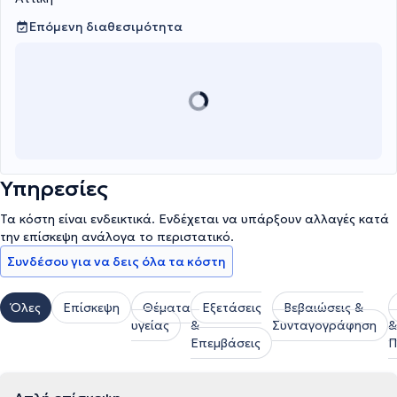
αιμοδοσίας στην Αττική και σε νησιά του Αιγαίου.
Επόμενη διαθεσιμότητα
Υπηρεσίες
Τα κόστη είναι ενδεικτικά. Ενδέχεται να υπάρξουν αλλαγές κατά
την επίσκεψη ανάλογα το περιστατικό.
Συνδέσου για να δεις όλα τα κόστη
Όλες
Επίσκεψη
Θέματα
Εξετάσεις
Βεβαιώσεις &
υγείας
&
Συνταγογράφηση
&
Επεμβάσεις
Π