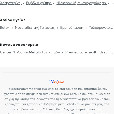
Χοληστερίνη
Εμβόλιο γρίπης
Ηλεκτρονική συνταγογράφηση
στα Εξάρχεια
Γενικοί Γιατροί στον Κορυδαλλό
Γενικοί Γιατροί
DNA test
Strep test
Τεστ γρίπης
Ιατρικές βεβαιώσεις
στο Περιστέρι
Γενικοί Γιατροί στο Κερατσίνι
Γενικοί Γιατροί στο
Πιστοποιητικά υγείας για εργασία
Νταντάδες της Γειτονιάς
Νέο Ψυχικό
Γενικοί Γιατροί στη Γλυφάδα
Γενικοί Γιατροί στον
Άρθρα υγείας
Δίπλωμα Οδήγησης
Κάρτα υγείας αθλητή
Φεριτίνη
Άγιο Ελευθέριο
Γενικοί Γιατροί στον Χολαργό
Γενικοί Γιατροί στο
Botox
Νταντάδες της Γειτονιάς
Εμμηνόπαυση
Υαλουρονικό
Βελονισμός
HIV-AIDS
Διαβήτης
Διακοπή Καπνίσματος
Ίλιον
Γενικοί Γιατροί στην Αγία Παρασκευή
Γενικοί Γιατροί στο
Οξύ - Fillers
Δίαιτα και διατροφή
Διαβήτης
HIV-AIDS
Ευερέθιστο έντερο
Ιλαρά
Ίωση Γρίπη Κρυολόγημα
Μαρούσι
Γενικοί Γιατροί στις Αχαρνές
Χοληστερίνη
Ίωση Γρίπη Κρυολόγημα
Εμβόλιο γρίπης
Ιλαρά
Προσωπικός Γιατρός
Κοντινά νοσοκομεία
Ψωρίαση
Center NT-CardioMetabolics
Ιάζω
Premedicare health clinic
Premedicare Health Clinic
Bioclab Ιδιωτικά Πολυιατρεία
Το doctoranytime είναι ένα end-to-end solution που υποστηρίζει τον
χρήστη από τη στιγμή που αντιμετωπίζει ένα ιατρικό σύμπτωμα μέχρι τη
στιγμή της λύσης του, δίνοντας του τη δυνατότητα να βρεί τον ειδικό που
χρειάζεται, να ζητήσει καθοδήγηση μέσω chat και να μιλήσει μαζί του
μέσω βιντεοκλήσης. Ο Ηλιας Κουσλης έχει συμπληρώσει τις