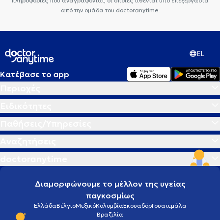
πληροφορίες που αναγράφονται, οι οποίες τίθενται υπό επεξεργασία
από την ομάδα του doctoranytime.
EL
Κατέβασε το app
Περιοχές
Ειδικότητες
Παθήσεις/Υπηρεσίες
Αναζητήσεις
doctoranytime
Διαμορφώνουμε το μέλλον της υγείας
παγκοσμίως
Ελλάδα
Βέλγιο
Μεξικό
Κολομβία
Εκουαδόρ
Γουατεμάλα
Βραζιλία