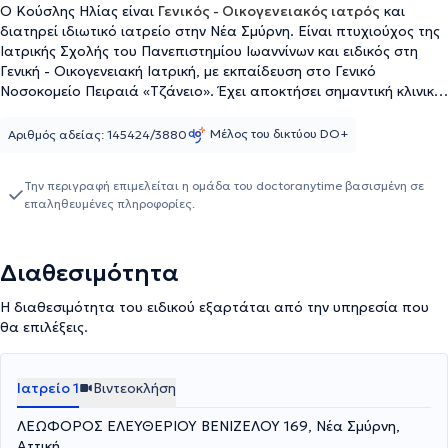
Ο Κούσλης Ηλίας είναι
Γενικός - Οικογενειακός ιατρός
και
διατηρεί ιδιωτικό ιατρείο στην Νέα Σμύρνη. Είναι πτυχιούχος της
Ιατρικής Σχολής του Πανεπιστημίου Ιωαννίνων και ειδικός στη
Γενική - Οικογενειακή Ιατρική, με εκπαίδευση στο Γενικό
Νοσοκομείο Πειραιά «Τζάνειο». Έχει αποκτήσει σημαντική κλινική
εμπειρία μέσα από τη στελέχωση Τμημάτων Επειγόντων
Περιστατικών, ιατρείων χρόνιων νοσημάτων και μονάδων COVID-
Μέλος του δικτύου DO+
Αριθμός αδείας: 145424/3880
19, ενώ συμμετείχε ενεργά σε προγράμματα μαζικού εμβολιασμού
κατά την πανδημία. Παράλληλα, υπηρέτησε ως ειδικευόμενος
Την περιγραφή επιμελείται η ομάδα του doctoranytime βασισμένη σε
ιατρός σε Κέντρα Υγείας σε Αμοργό, Καλύβια, Βύρωνα και
επαληθευμένες πληροφορίες.
Μέγαρα, ενισχύοντας τη σύνδεση της Πρωτοβάθμιας Φροντίδας
Υγείας με τον τοπικό πληθυσμό. Έχει πραγματοποιήσει τις
Μεταπτυχιακές του σπουδές στη Δημόσια Υγεία, στο
Διαθεσιμότητα
Πανεπιστήμιο Δυτικής Αττικής, με ερευνητικό ενδιαφέρον στην
αξιολόγηση της αξιοπιστίας πληροφοριών για τον σακχαρώδη
Η διαθεσιμότητα του ειδικού εξαρτάται από την υπηρεσία που
διαβήτη στα κοινωνικά δίκτυα. Έχει παρουσιάσει σχετικές
θα επιλέξεις.
εργασίες σε πανελλήνια επιστημονικά συνέδρια. Σήμερα διατηρεί
ιατρείο Γενικής – Οικογενειακής Ιατρικής στη Νέα Σμύρνη, ως
συμβεβλημένος προσωπικός ιατρός ΕΟΠΥΥ, προσφέροντας
Ιατρείο 1
Βιντεοκλήση
ολοκληρωμένες υπηρεσίες φροντίδας υγείας, πρόληψης και
διαχείρισης χρόνιων νοσημάτων. Διακρίνεται για τη συνεχή
ΛΕΩΦΟΡΟΣ ΕΛΕΥΘΕΡΙΟΥ ΒΕΝΙΖΕΛΟΥ 169, Νέα Σμύρνη,
εθελοντική του δράση και τη συμμετοχή του σε προγράμματα
Αττική