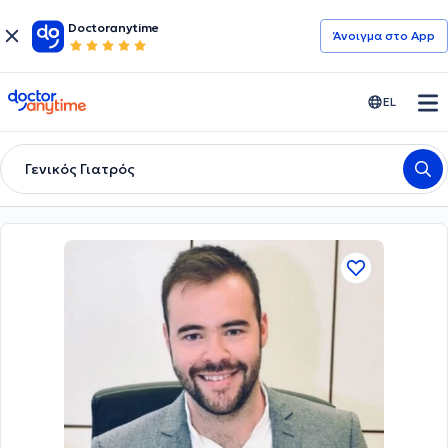
Doctoranytime
Άνοιγμα στο App
doctoranytime
EL
Γενικός Γιατρός