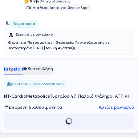
|
9.9
404 αξιολογήσεις
Διαθεσιμότητα για βιντεοκλήση
Παχυσαρκία
Σχετικά με τον ειδικό
Θεραπεία Παχυσαρκίας | Θεραπεία Υποκατάστασης με
Τεστοστερόνη (TRT) | Μυϊκή Ανάπτυξη
Βιντεοκλήση
Ιατρείο 1
Center NT-CardioMetabolics
NT-CardioMetabolics
Τυρταίου 47, Παλαιό Φάληρο, ΑΤΤΙΚΗ
Επόμενη διαθεσιμότητα
Κλείσε ραντεβού