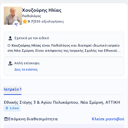
Χουζούρης Ηλίας
Παθολόγος
|
9.7
336 αξιολογήσεις
Σχετικά με τον ειδικό
Ο
Χουζούρης Ηλίας
είναι Παθολόγος και διατηρεί ιδιωτικό ιατρείο
στη Νέα Σμύρνη. Είναι απόφοιτος της Ιατρικής Σχολής του Εθνικού
και Καποδιστριακού Πανεπιστημίου Αθηνών και διαθέτει
πιστοποίηση ΕΚΑΕ - ΟΑΚΑ για Προαγωνιστικό έλεγχο αθλητών.
Απλή επίσκεψη
Απέκτησε την ειδικότητα της Παθολογίας στο 401 Γενικό
Δες το κόστος
Στρατιωτικό Νοσοκομείο Αθηνών και στο Γενικό Κρατικό
Νοσοκομείο Αθηνών. Έχει διατελέσει οικογενειακός γιατρός του ΙΚΑ
επί 10ετία. Τέλος, ο γιατρός είναι μέλος του Ιατρικού Συλλόγου
Αθηνών.
Ιατρείο 1
Εθνικής Στέγης 3 & Αγίου Πολυκάρπου, Νέα Σμύρνη, ΑΤΤΙΚΗ
2,6 km
Επόμενη διαθεσιμότητα
Κλείσε ραντεβού