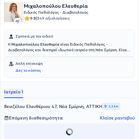
Μιχαλοπούλου Ελευθερία
Ειδικός Παθολόγος - Διαβητολόγος
|
9.8
349 αξιολογήσεις
Σχετικά με την ειδικό
Η
Μιχαλοπούλου Ελευθερία
είναι Ειδικός Παθολόγος -
Διαβητολόγος και διατηρεί ιδιωτικό ιατρείο στη Νέα Σμύρνη. Είναι
Διδάκτωρ της Ιατρικής Σχολής του Εθνικού και Καποδιστριακού
Πανεπιστημίου Αθηνών και εξειδικεύεται στη Διαβητολογία, στην
Απλή επίσκεψη
Υπερλιπιδαιμία και στην Αρτηριακή υπέρταση. Στο ιδιωτικό της
Δες το κόστος
ιατρείο προσφέρει πλήθος υπηρεσιών, εξατομικευμένες για τις
ανάγκες εκάστοτε ασθενούς.
Ιατρείο 1
Βενιζέλου Ελευθέριου 47, Νέα Σμύρνη, ΑΤΤΙΚΗ
2,2 km
Επόμενη διαθεσιμότητα
Κλείσε ραντεβού