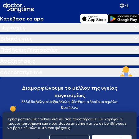
EL
Κατέβασε το app
Περιοχές
Ειδικότητες
Παθήσεις/Υπηρεσίες
Αναζητήσεις
doctoranytime
Διαμορφώνουμε το μέλλον της υγείας
παγκοσμίως
Ελλάδα
Βέλγιο
Μεξικό
Κολομβία
Εκουαδόρ
Γουατεμάλα
Βραζιλία
Χρησιμοποιούμε cookies για να σου προσφέρουμε μια κορυφαία
προσωποποιημένη εμπειρία doctoranytime και να σε βοηθήσουμε
να βρεις εύκολα αυτό που ψάχνεις.
Οροι χρήσης
Cookies
Πολιτική προστασίας προσωπικού απορρήτου