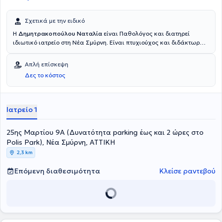
Σχετικά με την ειδικό
Η
Δημητρακοπούλου Ναταλία
είναι Παθολόγος και διατηρεί
ιδιωτικό ιατρείο στη Νέα Σμύρνη. Είναι πτυχιούχος και διδάκτωρ
του Εθνικού και Καποδιστριακού Πανεπιστημίου Αθηνών. Έχει
εξειδικευτεί στη Παθολογία, στο Σακχαρώδη Διαβήτη και το
Απλή επίσκεψη
Διαβητικό Πόδι στο Γενικό Νοσοκομείο Αθηνών "Λαϊκό" και έχει
Δες το κόστος
συμμετάσχει και σε πολυκεντρικές μελέτες στο Διαβητολογικό
Εργαστήριο του ίδιου Νοσοκομείου. Είναι μέλος της Ελληνικής
Εταιρείας Εσωτερικής Παθολογίας, της Ελληνικής Διαβητολογικής
Εταιρείας, της Εταιρείας Μελέτης Παθήσεων Διαβητικού Ποδιού
Ιατρείο 1
και της Ελληνικής Εταιρείας Αθηροσκλήρωσης.
25ης Μαρτίου 9Α (Δυνατότητα parking έως και 2 ώρες στο
Polis Park), Νέα Σμύρνη, ΑΤΤΙΚΗ
2,3 km
Επόμενη διαθεσιμότητα
Κλείσε ραντεβού