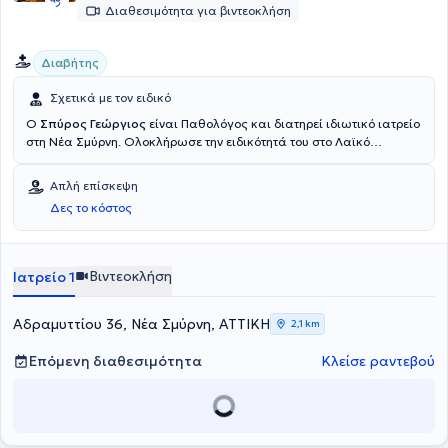
Διαθεσιμότητα για βιντεοκλήση
Διαβήτης
Σχετικά με τον ειδικό
Ο
Σπύρος Γεώργιος
είναι Παθολόγος και διατηρεί ιδιωτικό ιατρείο
στη Νέα Σμύρνη. Ολοκλήρωσε την ειδικότητά του στο Λαϊκό
Νοσοκομείο και πραγματοποίησε κλινική και εργαστηριακή
άσκηση στο σακχαρώδη διαβήτη στο Διαβητολογικό Ιατρείο Α'
Απλή επίσκεψη
Προπαιδευτικής Κλινικής του Πανεπιστημίου Αθηνών.
Δες το κόστος
Βιντεοκλήση
Ιατρείο 1
Αδραμυττίου 36, Νέα Σμύρνη, ΑΤΤΙΚΗ
2,1 km
Επόμενη διαθεσιμότητα
Κλείσε ραντεβού