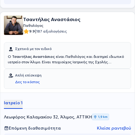
Τσαντήλας Αναστάσιος
Παθολόγος
|
9.9
187 αξιολογήσεις
Σχετικά με τον ειδικό
Ο
Τσαντήλας Αναστάσιος
είναι Παθολόγος και διατηρεί ιδιωτικό
ιατρείο στον Άλιμο. Είναι πτυχιούχος Ιατρικής της Σχολής
Επιστημών Υγείας του Δημοκρίτειου Πανεπιστημίου Θράκης και
ειδικεύτηκε στην Παθολογία, στην Αιματολογική Κλινική του Γενικού
Απλή επίσκεψη
Νοσοκομείου Πειραιά "Μεταξά" και στη Θεραπευτική Κλινική του
Δες το κόστος
Εθνικού και Καποδιστριακού Πανεπιστημίου Αθηνών. Επιπλέον,
μετεκπαιδεύτηκε σε θέματα Κλινικής Διατροφής. Επιπροσθέτως,
έχει διατελέσει επιστημονικός συνεργάτης της Κεντρικής Κλινικής
Αθηνών και του Ιατρικού Κέντρου Αθηνών, στο Μαρούσι. Τέλος, ο
Ιατρείο 1
γιατρός είναι μέλος του Ιατρικού Συλλόγου Αθηνών.
Λεωφόρος Καλαμακίου 32, Άλιμος, ΑΤΤΙΚΗ
1,9 km
Επόμενη διαθεσιμότητα
Κλείσε ραντεβού