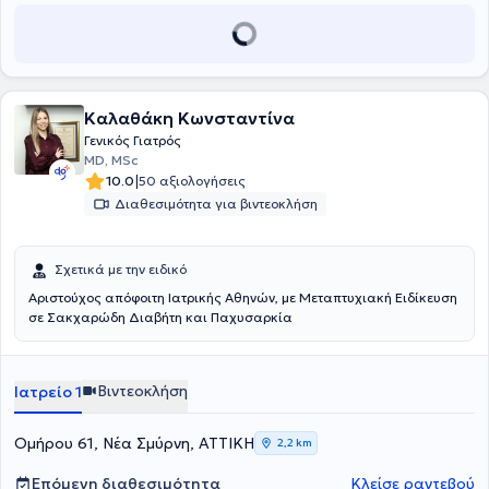
Ιατρικής στη Νέα Σμύρνη, ως συμβεβλημένος προσωπικός ιατρός
ΕΟΠΥΥ, προσφέροντας ολοκληρωμένες υπηρεσίες φροντίδας
υγείας, πρόληψης και διαχείρισης χρόνιων νοσημάτων.
Διακρίνεται για τη συνεχή εθελοντική του δράση και τη συμμετοχή
του σε προγράμματα αιμοδοσίας στην Αττική και σε νησιά του
Αιγαίου.
Καλαθάκη Κωνσταντίνα
Γενικός Γιατρός
MD, MSc
|
10.0
50 αξιολογήσεις
Διαθεσιμότητα για βιντεοκλήση
Σχετικά με την ειδικό
Αριστούχος απόφοιτη Ιατρικής Αθηνών, με Μεταπτυχιακή Ειδίκευση
σε Σακχαρώδη Διαβήτη και Παχυσαρκία
Βιντεοκλήση
Ιατρείο 1
Ομήρου 61, Νέα Σμύρνη, ΑΤΤΙΚΗ
2,2 km
Επόμενη διαθεσιμότητα
Κλείσε ραντεβού