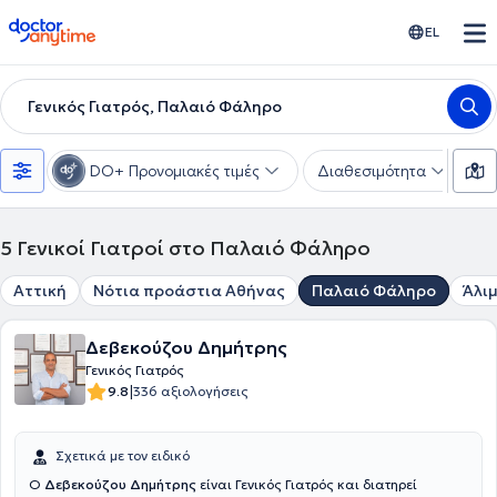
doctoranytime
EL
Γενικός Γιατρός, Παλαιό Φάληρο
DO+ Προνομιακές τιμές
Διαθεσιμότητα
Υ
5
Γενικοί Γιατροί στο Παλαιό Φάληρο
Αττική
Νότια προάστια Αθήνας
Παλαιό Φάληρο
Άλι
Δεβεκούζου Δημήτρης
Γενικός Γιατρός
|
9.8
336 αξιολογήσεις
Σχετικά με τον ειδικό
Ο
Δεβεκούζου Δημήτρης
είναι Γενικός Γιατρός και διατηρεί