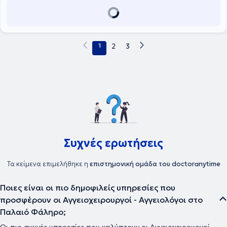
παρακολουθεί διαρκώς πλήθος εκπαιδευτικών σεμιναρίων
καθώς, όπως υποστηρίζει και ο ίδιος, οι ιατρικές υποδείξεις,
προτάσεις ή συμβουλές πρέπει οπωσδήποτε να άπτονται πάντοτε
των κανόνων της τεκμηριωμένης και βασισμένης σε ενδείξεις
ιατρικής επιστήμης.
1
2
3
Συχνές ερωτήσεις
Τα κείμενα επιμελήθηκε η
επιστημονική ομάδα του doctoranytime
Ποιες είναι οι πιο δημοφιλείς υπηρεσίες που
προσφέρουν οι Αγγειοχειρουργοί - Αγγειολόγοι στο
Παλαιό Φάληρο;