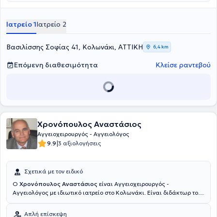
Ιατρείο 1
Ιατρείο 2
Βασιλίσσης Σοφίας 41, Κολωνάκι, ΑΤΤΙΚΗ
6,4 km
Επόμενη διαθεσιμότητα
Κλείσε ραντεβού
Χρονόπουλος Αναστάσιος
Αγγειοχειρουργός - Αγγειολόγος
|
9.9
3 αξιολογήσεις
Σχετικά με τον ειδικό
Ο
Χρονόπουλος Αναστάσιος
είναι Αγγειοχειρουργός -
Αγγειολόγος με ιδιωτικό ιατρείο στο Κολωνάκι. Είναι διδάκτωρ του
Εθνικού και Καποδιστριακού Πανεπιστημίου Αθηνών και διαθέτει
πτυχίο από την Ιατρική Σχολή του ίδιου Πανεπιστημίου. Είναι
Απλή επίσκεψη