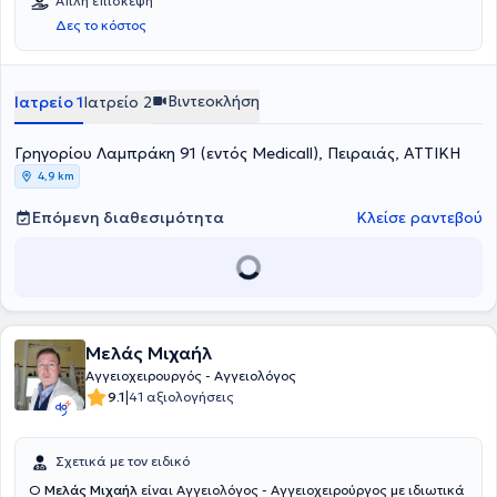
Απλή επίσκεψη
Δες το κόστος
Βιντεοκλήση
Ιατρείο 1
Ιατρείο 2
Γρηγορίου Λαμπράκη 91 (εντός Medicall), Πειραιάς, ΑΤΤΙΚΗ
4,9 km
Επόμενη διαθεσιμότητα
Κλείσε ραντεβού
Μελάς Μιχαήλ
Αγγειοχειρουργός - Αγγειολόγος
|
9.1
41 αξιολογήσεις
Σχετικά με τον ειδικό
Ο
Μελάς Μιχαήλ
είναι Αγγειολόγος - Αγγειοχειρούργος με ιδιωτικά