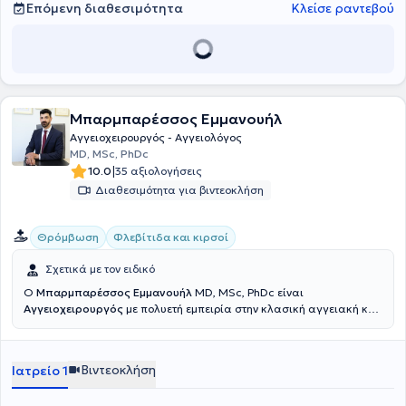
ιατρείο αντιμετωπίζει παθήσεις πάνω σε όλο το φάσμα της
Επόμενη διαθεσιμότητα
Κλείσε ραντεβού
αγγειολογίας - αγγειοχειρουργικής και παρέχει εξειδικευμένες
υπηρεσίες στις εξατομικευμένες ανάγκες των ασθενών του.
Μπαρμπαρέσσος Εμμανουήλ
Αγγειοχειρουργός - Αγγειολόγος
MD, MSc, PhDc
|
10.0
35 αξιολογήσεις
Διαθεσιμότητα για βιντεοκλήση
Θρόμβωση
Φλεβίτιδα και κιρσοί
Σχετικά με τον ειδικό
Ο
Μπαρμπαρέσσος Εμμανουήλ
MD, MSc, PhDc είναι
Αγγειοχειρουργός
με πολυετή εμπειρία στην κλασική αγγειακή και
την νεότερη ενδαγγειακή χειρουργική και διατηρεί ιδιωτικό ιατρείο
εντός του Ιδιωτικού Πολυϊατρείου Top Meds στην Νέα Σμύρνη. Είναι
απόφοιτος του Πανεπιστημίου Πατρών, ολοκλήρωσε την εκπαίδευση
Βιντεοκλήση
Ιατρείο 1
του στο Γενικό Νοσοκομείο Αθηνών «Γ. Γεννηματάς» όπου εργάστηκε
στην συνέχεια ως επικουρικός επιμελητής. Μετεκπαιδεύτηκε στο