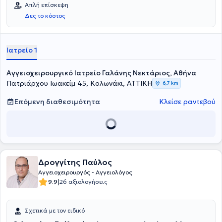
του δραστηριότητα στην ίδια σχολή, κατέχοντας πλέον τη θέση του
Απλή επίσκεψη
Επίκουρου Καθηγητή Ιατρικής ΑΠΠΣ.
Δες το κόστος
Ιατρείο 1
Αγγειοχειρουργικό Ιατρείο Γαλάνης Νεκτάριος, Αθήνα
Πατριάρχου Ιωακείμ 45, Κολωνάκι, ΑΤΤΙΚΗ
6,7 km
Επόμενη διαθεσιμότητα
Κλείσε ραντεβού
Δρογγίτης Παύλος
Αγγειοχειρουργός - Αγγειολόγος
|
9.9
26 αξιολογήσεις
Σχετικά με τον ειδικό