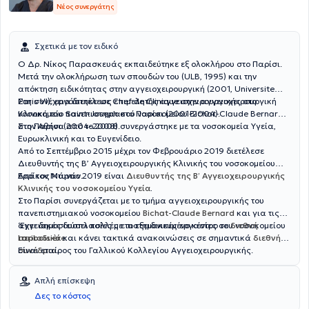
Νέος συνεργάτης
Σχετικά με τον ειδικό
Ο Δρ. Νίκος Παρασκευάς εκπαιδεύτηκε εξ ολοκλήρου στο Παρίσι.
Μετά την ολοκλήρωση των σπουδών του (ULB, 1995) και την
απόκτηση ειδικότητας στην αγγειοχειρουργική (2001, Universite
Paris VI), εργάστηκε ως επιμελητής αγγειοχειρουργικής στο
Στη συνέχεια διετέλεσε Chef de Clinique στην αγγειοχειρουργική
νοσοκομείο Saint-Joseph στο Παρίσι (2001-2004).
Κλινική του πανεπιστημιακού νοσοκομείου Bichat-Claude Bernard
στο Παρίσι (2004-2008).
Στην Αθήνα από το 2008 συνεργάστηκε με τα νοσοκομεία Υγεία,
Ευρωκλινική και το Ευγενίδειο.
Από το Σεπτέμβριο 2015 μέχρι τον Φεβρουάριο 2019 διετέλεσε
Διευθυντής της Β’ Αγγειοχειρουργικής Κλινικής του νοσοκομείου
Ερρίκος Ντυνάν.
Από τον Μάρτιο 2019 είναι
Διευθυντής της Β’ Αγγειοχειρουργικής
Κλινικής του νοσοκομείου Υγεία
.
Στο Παρίσι συνεργάζεται με το τμήμα αγγειοχειρουργικής του
πανεπιστημιακού νοσοκομείου
Bichat-Claude Bernard
και για τις
αγγειακές δυσπλασίες με το εξειδικευμένο κέντρο του νοσοκομείου
‘Εχει δημοσιεύσει πολλές επιστημονικές εργασίες σε
διεθνή
Lariboisière
περιοδικά
και κάνει τακτικά ανακοινώσεις σε σημαντικά
.
διεθνή
συνέδρια
Είναι εταίρος του Γαλλικού Κολλεγίου Αγγειοχειρουργικής.
.
Απλή επίσκεψη
Δες το κόστος