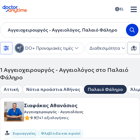
doctoranytime
EL
Αγγειοχειρουργός - Αγγειολόγος, Παλαιό Φάληρο
DO+ Προνομιακές τιμές
Διαθεσιμότητα
Υ
1
Αγγειοχειρουργός - Αγγειολόγος στο Παλαιό
Φάληρο
Αττική
Νότια προάστια Αθήνας
Παλαιό Φάληρο
Άλι
Σιαφάκας Αθανάσιος
Αγγειοχειρουργός - Αγγειολόγος
|
9.9
141 αξιολογήσεις
Ευρυαγγείες
Φλεβίτιδα και κιρσοί