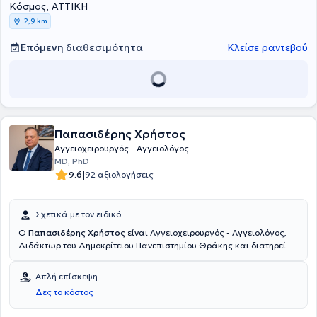
Κόσμος, ΑΤΤΙΚΗ
2,9 km
Επόμενη διαθεσιμότητα
Κλείσε ραντεβού
Παπασιδέρης Χρήστος
Αγγειοχειρουργός - Αγγειολόγος
MD, PhD
|
9.6
92 αξιολογήσεις
Σχετικά με τον ειδικό
Ο
Παπασιδέρης Χρήστος
είναι Αγγειοχειρουργός - Αγγειολόγος,
Διδάκτωρ του Δημοκρίτειου Πανεπιστημίου Θράκης και διατηρεί
ιδιωτικό ιατρεία στο Μαρούσι και στην Καλλιθέα. Είναι απόφοιτος
της Ιατρικής Σχολής του Πανεπιστημίου της Ρώμης “La Sapienza”
Απλή επίσκεψη
και κάτοχος μεταπτυχιακού διπλώματος στην "Αγγειοχειρουργική:
Δες το κόστος
ενδαγγειακές τεχνικές". Επίσης, μετεκπαιδεύτηκε στη
Αγγειοχειρουργική Κλινική του Πανεπιστημίου Heinrich – Heinle στο