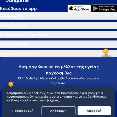
Κατέβασε το app
Περιοχές
Ειδικότητες
Παθήσεις/Υπηρεσίες
Αναζητήσεις
doctoranytime
Διαμορφώνουμε το μέλλον της υγείας
παγκοσμίως
Ελλάδα
Βέλγιο
Μεξικό
Κολομβία
Εκουαδόρ
Γουατεμάλα
Βραζιλία
Χρησιμοποιούμε cookies για να σου προσφέρουμε μια κορυφαία
προσωποποιημένη εμπειρία doctoranytime και να σε βοηθήσουμε
να βρεις εύκολα αυτό που ψάχνεις.
Οροι χρήσης
Cookies
Πολιτική προστασίας προσωπικού απορρήτου
Προσαρμογή
Απόρριψη
Aποδοχή
© 2026 doctoranytime