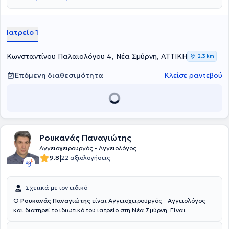
Αγγειοχειρουργική, στα Νοσοκομεία Ερυθρός Σταυρός και
Σισμανόγλειο, λαμβάνοντας τον τίτλο της ειδικότητάς του. Έχει
λάβει Μετεκπαίδευση στο Εθνικό Καποδιστριακό Πανεπιστήμιο
Ιατρείο 1
Αθηνών στις Ενδαγγειακές Τεχνικές. Ο Ιατρός διατηρεί ιδιωτικό
ιατρείο στην Νέα Σμύρνη και είναι Συνεργάτης των Νοσοκομείων
Metropolitan και ΡΕΑ
Κωνσταντίνου Παλαιολόγου 4, Νέα Σμύρνη, ΑΤΤΙΚΗ
2,3 km
Επόμενη διαθεσιμότητα
Κλείσε ραντεβού
Ρουκανάς Παναγιώτης
Αγγειοχειρουργός - Αγγειολόγος
|
9.8
22 αξιολογήσεις
Σχετικά με τον ειδικό
Ο
Ρουκανάς Παναγιώτης
είναι Αγγειοχειρουργός - Αγγειολόγος
και διατηρεί το ιδιωτικό του ιατρείο στη Νέα Σμύρνη. Είναι
πτυχιούχος της Ιατρικής Σχολής του Εθνικού και Καποδιστριακού
Πανεπιστημίου Αθηνών και κάτοχος του διακρατικού