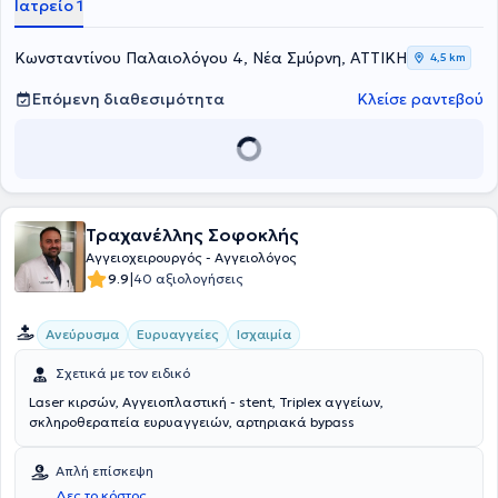
Ιατρείο 1
Αθηνών στις Ενδαγγειακές Τεχνικές. Ο Ιατρός διατηρεί ιδιωτικό
ιατρείο στην Νέα Σμύρνη και είναι Συνεργάτης των Νοσοκομείων
Metropolitan και ΡΕΑ
Κωνσταντίνου Παλαιολόγου 4, Νέα Σμύρνη, ΑΤΤΙΚΗ
4,5 km
Επόμενη διαθεσιμότητα
Κλείσε ραντεβού
Τραχανέλλης Σοφοκλής
Αγγειοχειρουργός - Αγγειολόγος
|
9.9
40 αξιολογήσεις
Ανεύρυσμα
Ευρυαγγείες
Ισχαιμία
Σχετικά με τον ειδικό
Laser κιρσών, Αγγειοπλαστική - stent, Triplex αγγείων,
σκληροθεραπεία ευρυαγγειών, αρτηριακά bypass
Απλή επίσκεψη
Δες το κόστος