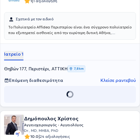
|
1
1 αξιολόγηση
Σχετικά με τον ειδικό
Το Πολυϊατρείο Affidea Περιστερίου είναι ένα σύγχρονο πολυϊατρείο
που εξυπηρετεί ασθενείς από την ευρύτερη δυτική Αθήνα,
προσφέροντας ολοκληρωμένη πρωτοβάθμια και εξειδικευμένη
φροντίδα υγείας κάτω από μία οροφή. Με εξειδικευμένους ιατρούς
σε ένα πλατύ φάσμα ειδικοτήτων, το κέντρο καλύπτει τις ανάγκες
Ιατρείο 1
ολόκληρης της οικογένειας - από προληπτικούς ελέγχους έως
εξειδικευμένη διάγνωση και παρακολούθηση.
Θηβών 177, Περιστέρι, ΑΤΤΙΚΗ
7,8 km
Επόμενη διαθεσιμότητα
Κλείσε ραντεβού
Δημόπουλος Χρίστος
Αγγειοχειρουργός - Αγγειολόγος
Dr., MD, MHBA, PhD
|
10.0
24 αξιολογήσεις