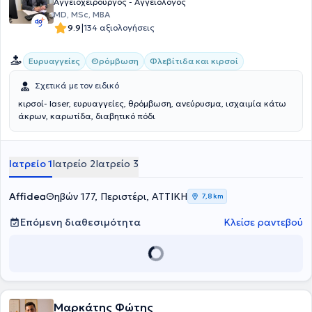
Αγγειοχειρουργός - Αγγειολόγος
MD, MSc, MBA
|
9.9
134 αξιολογήσεις
Ευρυαγγείες
Θρόμβωση
Φλεβίτιδα και κιρσοί
Σχετικά με τον ειδικό
κιρσοί- laser, ευρυαγγείες, θρόμβωση, ανεύρυσμα, ισχαιμία κάτω
άκρων, καρωτίδα, διαβητικό πόδι
Ιατρείο 1
Ιατρείο 2
Ιατρείο 3
Affidea
Θηβών 177, Περιστέρι, ΑΤΤΙΚΗ
7,8 km
Επόμενη διαθεσιμότητα
Κλείσε ραντεβού
Μαρκάτης Φώτης