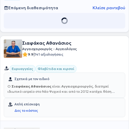
Επόμενη διαθεσιμότητα
Κλείσε ραντεβού
Σιαφάκας Αθανάσιος
Αγγειοχειρουργός - Αγγειολόγος
|
9.9
141 αξιολογήσεις
Ευρυαγγείες
Φλεβίτιδα και κιρσοί
Σχετικά με τον ειδικό
Ο
Σιαφάκας Αθανάσιος
είναι
Αγγειοχειρουργός
, διατηρεί
ιδιωτικό ιατρείο στο Νέο Ψυχικό και από το 2012 κατέχει θέση
Διευθυντή Αγγειοχειρουργικής στη σύγχρονη Γενική, Μαιευτική, στη
Γυναικολογική Κλινική "ΡΕΑ". Σπούδασε στο Τμήμα Ιατρικής του
Απλή επίσκεψη
Αριστοτελείου Πανεπιστημίου Θεσσαλονίκης, αποφοιτώντας από τη
Δες το κόστος
Στρατιωτική Σχολή Αξιωματικών Σωμάτων. Είναι στρατιωτικός
ιατρός και συγκαταλέγεται στους κορυφαίους στην Ελλάδα στην
αντιμετώπιση φλεβικών παθήσεων των κάτω άκρων, διαθέτοντας
εξειδικευμένες γνώσεις και εμπειρία τόσο στην Αγγειακή