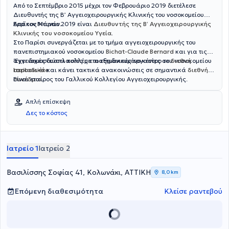
Από το Σεπτέμβριο 2015 μέχρι τον Φεβρουάριο 2019 διετέλεσε
Διευθυντής της Β’ Αγγειοχειρουργικής Κλινικής του νοσοκομείου
Ερρίκος Ντυνάν.
Από τον Μάρτιο 2019 είναι
Διευθυντής της Β’ Αγγειοχειρουργικής
Κλινικής του νοσοκομείου Υγεία
.
Στο Παρίσι συνεργάζεται με το τμήμα αγγειοχειρουργικής του
πανεπιστημιακού νοσοκομείου
Bichat-Claude Bernard
και για τις
αγγειακές δυσπλασίες με το εξειδικευμένο κέντρο του νοσοκομείου
‘Εχει δημοσιεύσει πολλές επιστημονικές εργασίες σε
διεθνή
Lariboisière
περιοδικά
και κάνει τακτικά ανακοινώσεις σε σημαντικά
.
διεθνή
συνέδρια
Είναι εταίρος του Γαλλικού Κολλεγίου Αγγειοχειρουργικής.
.
Απλή επίσκεψη
Δες το κόστος
Ιατρείο 1
Ιατρείο 2
Βασιλίσσης Σοφίας 41, Κολωνάκι, ΑΤΤΙΚΗ
8,0 km
Επόμενη διαθεσιμότητα
Κλείσε ραντεβού