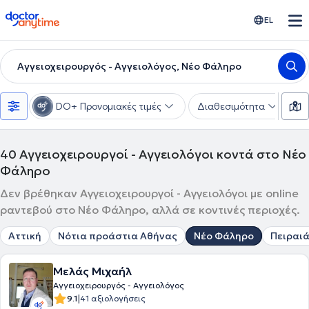
doctoranytime
EL
Αγγειοχειρουργός - Αγγειολόγος, Νέο Φάληρο
DO+ Προνομιακές τιμές
Διαθεσιμότητα
Υ
40
Αγγειοχειρουργοί - Αγγειολόγοι κοντά στο Νέο
Φάληρο
Δεν βρέθηκαν Αγγειοχειρουργοί - Αγγειολόγοι με online
ραντεβού στο Νέο Φάληρο, αλλά σε κοντινές περιοχές.
Αττική
Νότια προάστια Αθήνας
Νέο Φάληρο
Πειραι
Μελάς Μιχαήλ
Αγγειοχειρουργός - Αγγειολόγος
|
9.1
41 αξιολογήσεις