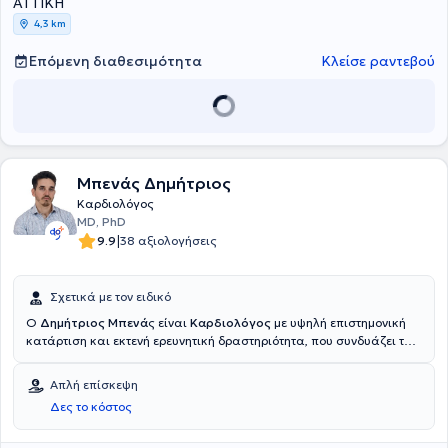
ΑΤΤΙΚΗ
4,3 km
Επόμενη διαθεσιμότητα
Κλείσε ραντεβού
Μπενάς Δημήτριος
Καρδιολόγος
MD, PhD
|
9.9
38 αξιολογήσεις
Σχετικά με τον ειδικό
Ο
Δημήτριος Μπενά
ς είναι
Καρδιολόγος
με υψηλή επιστημονική
κατάρτιση και εκτενή ερευνητική δραστηριότητα, που συνδυάζει την
κλινική εμπειρία με την ακαδημαϊκή αριστεία. Αποφοίτησε από την
Ιατρική Σχολή του Πανεπιστημίου Κρήτης και στη συνέχεια
Απλή επίσκεψη
ακολούθησε την ειδικότητα της Καρδιολογίας στο Πανεπιστημιακό
Δες το κόστος
Νοσοκομείο «Αττικόν», όπου ολοκλήρωσε την εκπαίδευσή του το
2024, ενώ παράλληλα απέκτησε τον τίτλο του Διδάκτορα της