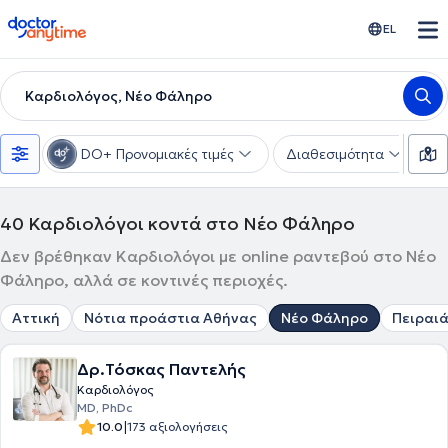
doctoranytime
EL
Καρδιολόγος, Νέο Φάληρο
DO+ Προνομιακές τιμές
Διαθεσιμότητα
Υ
40
Καρδιολόγοι κοντά στο Νέο Φάληρο
Δεν βρέθηκαν Καρδιολόγοι με online ραντεβού στο Νέο
Φάληρο, αλλά σε κοντινές περιοχές.
Αττική
Νότια προάστια Αθήνας
Νέο Φάληρο
Πειραι
Δρ.Τόσκας Παντελής
Καρδιολόγος
MD, PhDc
|
10.0
173 αξιολογήσεις