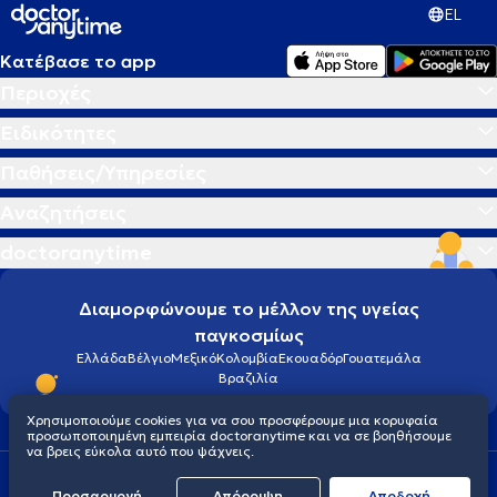
EL
Κατέβασε το app
Περιοχές
Ειδικότητες
Παθήσεις/Υπηρεσίες
Αναζητήσεις
doctoranytime
Διαμορφώνουμε το μέλλον της υγείας
παγκοσμίως
Ελλάδα
Βέλγιο
Μεξικό
Κολομβία
Εκουαδόρ
Γουατεμάλα
Βραζιλία
Χρησιμοποιούμε cookies για να σου προσφέρουμε μια κορυφαία
προσωποποιημένη εμπειρία doctoranytime και να σε βοηθήσουμε
να βρεις εύκολα αυτό που ψάχνεις.
Οροι χρήσης
Cookies
Πολιτική προστασίας προσωπικού απορρήτου
Προσαρμογή
Απόρριψη
Aποδοχή
© 2026 doctoranytime