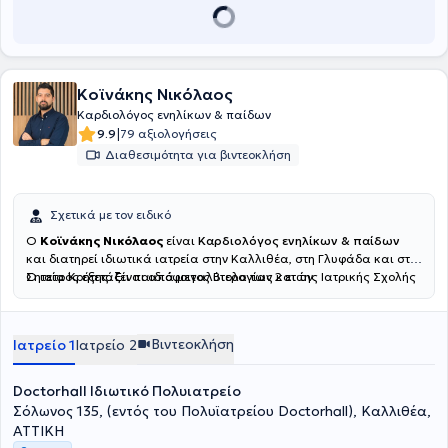
Κοϊνάκης Νικόλαος
Καρδιολόγος ενηλίκων & παίδων
|
9.9
79 αξιολογήσεις
Διαθεσιμότητα για βιντεοκλήση
Σχετικά με τον ειδικό
Ο
Κοϊνάκης Νικόλαος
είναι
Καρδιολόγος ενηλίκων & παίδων
και διατηρεί ιδιωτικά ιατρεία στην Καλλιθέα, στη Γλυφάδα και στη
Σητεία Κρήτης. Είναι απόφοιτος Βιολογίας και της Ιατρικής Σχολής
Ο ιατρός εξετάζει παιδιά μεγαλύτερα των 2 ετών.
του Πανεπιστημίου Κρήτης. Ειδικεύτηκε στην καρδιολογία στο Γενικό
Νοσοκομείο "Ασκληπιείο" Βούλας. Κατά τη διάρκεια της
ειδικότητας, εκπαιδεύτηκε στην παιδοκαρδιολογία στο Γενικό
Βιντεοκλήση
Ιατρείο 1
Ιατρείο 2
Νοσοκομείο Παίδων "Η Αγία Σοφία". Μετεκπαιδεύτηκε στις νεότερες
τεχνικές υπερήχων (stress echo, διοισοφάγειο
υπερηχοκαρδιογράφημα) στο Γενικό Νοσοκομείο Κρήτης
Doctorhall Ιδιωτικό Πολυιατρείο
"Βενιζέλειο". Στο ιατρείο διενεργούνται ηλεκτροκαρδιογράφημα,
Σόλωνος 135, (εντός του Πολυϊατρείου Doctorhall), Καλλιθέα,
triplex καρδιάς, Holter πιέσεως, Holter ρυθμού (24 και 48 ωρών),
ΑΤΤΙΚΗ
stress echo, προαθλητικός έλεγχος, συνταγογράφηση φαρμάκων