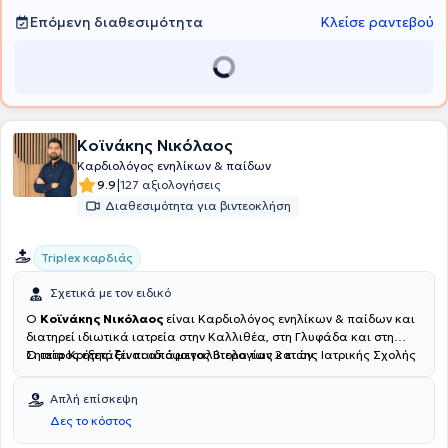
επιμόρφωση στον τομέα της ειδίκευσής του. Τέλος, είναι μέλος του
Ιατρικού Συλλόγου Αθηνών και της Ελληνικής Καρδιολογικής
Επόμενη διαθεσιμότητα
Κλείσε ραντεβού
Εταιρείας.
Κοϊνάκης Νικόλαος
Καρδιολόγος ενηλίκων & παίδων
|
9.9
127 αξιολογήσεις
Διαθεσιμότητα για βιντεοκλήση
Triplex καρδιάς
Σχετικά με τον ειδικό
Ο
Κοϊνάκης Νικόλαος
είναι Καρδιολόγος ενηλίκων & παίδων και
διατηρεί ιδιωτικά ιατρεία στην Καλλιθέα, στη Γλυφάδα και στη
Σητεία Κρήτης. Είναι απόφοιτος Βιολογίας και της Ιατρικής Σχολής
Ο ιατρός εξετάζει παιδιά μεγαλύτερα των 2 ετών.
του Πανεπιστημίου Κρήτης. Ειδικεύτηκε στην καρδιολογία στο Γενικό
Νοσοκομείο "Ασκληπιείο" Βούλας. Κατά τη διάρκεια της
Απλή επίσκεψη
ειδικότητας, εκπαιδεύτηκε στην παιδοκαρδιολογία στο Γενικό
Δες το κόστος
Νοσοκομείο Παίδων "Η Αγία Σοφία". Μετεκπαιδεύτηκε στις νεότερες
τεχνικές υπερήχων (stress echo, διοισοφάγειο