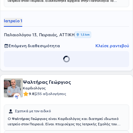
ιατρείο στον Πειραιά. Ειδικέυθηκε αρχικά στην Παθολογία 1ο
Νοσοκομείο ΙΚΑ (Παπαδημητρίου) και μετέπειτα στην Καρδιολογία
στο Γενικό Νοσοκομείο Αττικής "Σισμανόγλειο". Έχει εργαστεί ως
Clinical Attachment στο Τμήμα Επειγόντων Περιστατικών και στο
Ιατρείο 1
Τμήμα Πυρηνικής Ιατρικής του Νοσοκομείου "Hull Royal Infirmary",
Hull της Μεγάλης Βρετανίας, ενώ παράλληλα διατελεί
Επιστημονικός Συνεργάτης στο Τμήμα Υπερήχων Καρδιάς
Παλαιολόγου 13, Πειραιάς, ΑΤΤΙΚΗ
1,5 km
(Ηχοκαρδιολογίας) του Ιατρικού Κέντρου Αθηνών - Κλινική
Περιστερίου. Στο ιδιωτικό του ιατρείο προσφέρει πλήθος υπηρεσιών,
Επόμενη διαθεσιμότητα
Κλείσε ραντεβού
εξατομικευμένες για τις ανάγκες εκάστοτε ασθενούς.
Ψαλτήρας Γεώργιος
Καρδιολόγος
|
9.8
235 αξιολογήσεις
Σχετικά με τον ειδικό
Ο
Ψαλτήρας Γεώργιος
είναι Καρδιολόγος και διατηρεί ιδιωτικό
ιατρείο στον Πειραιά. Είναι πτυχιούχος της Ιατρικής Σχολής του
Εθνικού και Καποδιστριακού Πανεπιστημίου Αθηνών. Ακολούθως