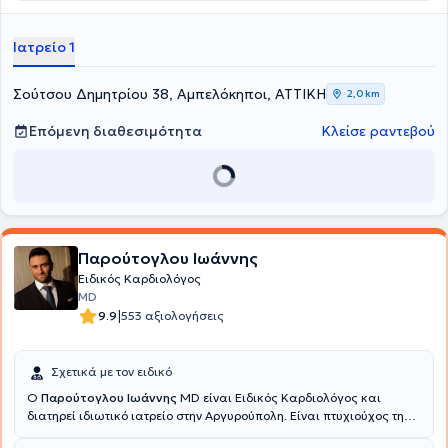
Διοισοφάγεια υπερηχοκαρδιογραφήματα). Ειδικεύτηκε στην
Καρδιολογία στο 251 Γενικό Νοσοκομείο Αεροπορίας και στο 1ο
Νοσοκομείο Πεντέλης. Έχει συμμετάσχει σε πολυάριθμα συνέδρια
Ιατρείο 1
και έχει δημοσιεύσει αρκετά άρθρα σε ελληνικά και διεθνή ιατρικά
περιοδικά. Τέλος, ο γιατρός είναι μέλος της Ελληνικής
Καρδιολογικής Εταιρείας, αλλά και της Ευρωπαϊκής
Σούτσου Δημητρίου 38, Αμπελόκηποι, ΑΤΤΙΚΗ
2,0 km
Καρδιολογικής Εταιρείας.
Επόμενη διαθεσιμότητα
Κλείσε ραντεβού
Παρούτογλου Ιωάννης
Ειδικός Καρδιολόγος
MD
|
9.9
553 αξιολογήσεις
Σχετικά με τον ειδικό
Ο
Παρούτογλου Ιωάννης
MD είναι Ειδικός Καρδιολόγος και
διατηρεί ιδιωτικό ιατρείο στην Αργυρούπολη. Είναι πτυχιούχος της
Ιατρικής Σχολής του Πανεπιστημίου Ιωαννίνων και εκπονεί την