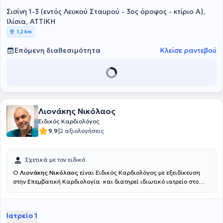
Σισίνη 1-3 (εντός Λευκού Σταυρού - 3ος όροφος - κτίριο Α),
Ιλίσια, ΑΤΤΙΚΗ
1,2 km
Επόμενη διαθεσιμότητα
Κλείσε ραντεβού
Λιονάκης Νικόλαος
Ειδικός Καρδιολόγος
|
9.9
2 αξιολογήσεις
Σχετικά με τον ειδικό
Ο
Λιονάκης Νικόλαος
είναι Ειδικός Καρδιολόγος με εξειδίκευση
στην Επεμβατική Καρδιολογία και διατηρεί ιδιωτικό ιατρείο στο
κέντρο της Αθήνας (οδός Παπαδιαμαντοπούλου 13, περιοχή
Μεγάρου Μουσικής). Είναι πτυχιούχος της Ιατρικής Σχολής του
Εθνικού και Καποδιστριακού Πανεπιστημίου Αθηνών. Μετά την
Ιατρείο 1
ειδίκευσή του στην Καρδιολογία, μετεκπαιδεύτηκε στην Επεμβατική