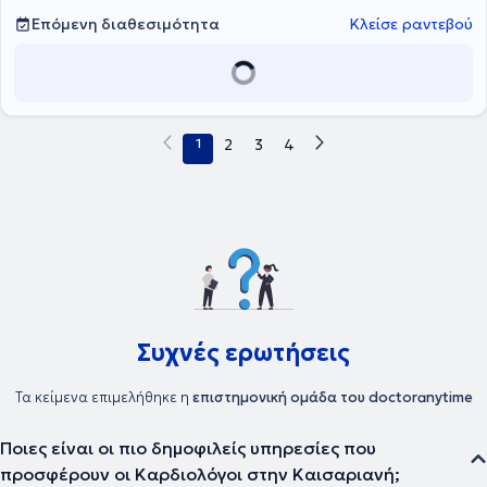
Ολυμπιακού Κέντρου Προετοιμασίας του Έσσεν, διασφαλίζοντας
Επόμενη διαθεσιμότητα
Κλείσε ραντεβού
την ασφαλή συμμετοχή τους στον αθλητισμό. Σήμερα εργάζεται στο
Νοσοκομείο ΜΗΤΕΡΑ, παρέχοντας υπεύθυνη, σύγχρονη και
εξατομικευμένη ιατρική φροντίδα, με έμφαση στην ασφάλεια του
παιδιού και τη σωστή ενημέρωση των γονέων.
1
2
3
4
Συχνές ερωτήσεις
Τα κείμενα επιμελήθηκε η
επιστημονική ομάδα του doctoranytime
Ποιες είναι οι πιο δημοφιλείς υπηρεσίες που
προσφέρουν οι Καρδιολόγοι στην Καισαριανή;