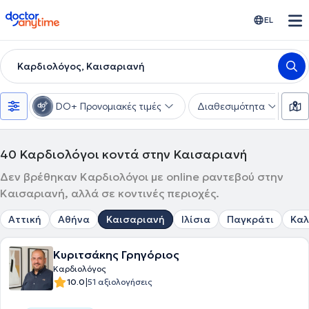
doctoranytime
EL
Καρδιολόγος, Καισαριανή
DO+ Προνομιακές τιμές
Διαθεσιμότητα
Υ
40
Καρδιολόγοι κοντά στην Καισαριανή
Δεν βρέθηκαν Καρδιολόγοι με online ραντεβού στην
Καισαριανή, αλλά σε κοντινές περιοχές.
Αττική
Αθήνα
Καισαριανή
Ιλίσια
Παγκράτι
Καλ
Κυριτσάκης Γρηγόριος
Καρδιολόγος
|
10.0
51 αξιολογήσεις