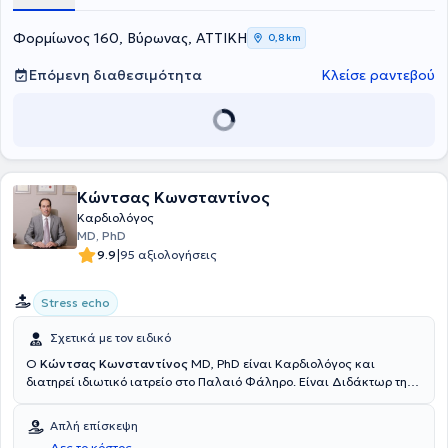
Φορμίωνος 160, Βύρωνας, ΑΤΤΙΚΗ
0,8 km
Επόμενη διαθεσιμότητα
Κλείσε ραντεβού
Κώντσας Κωνσταντίνος
Καρδιολόγος
MD, PhD
|
9.9
95 αξιολογήσεις
Stress echo
Σχετικά με τον ειδικό
Ο
Κώντσας Κωνσταντίνος
MD, PhD είναι Kαρδιολόγος και
διατηρεί ιδιωτικό ιατρείο στο Παλαιό Φάληρο. Είναι Διδάκτωρ της
Ιατρικής Σχολής του Εθνικού και Καποδιστριακού Πανεπιστημίου
Αθηνών και διαθέτει πτυχίο ιατρικής από την Ιατρική Σχολή του
Απλή επίσκεψη
Αριστοτελείου Πανεπιστημίου Θεσσαλονίκης. Ειδικεύτηκε στην
Δες το κόστος