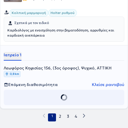
αποτελεί από τις σημαντικότερες προτεραιότητές του στο πλαίσιο
άσκησης της ιατρικής. Έχει συμμετάσχει ενεργά σε δεκάδες
Κολπική μαρμαρυγή
Holter ρυθμού
εγχώρια και διεθνή καρδιολογικά συνέδρια παίδων και ενηλίκων
με προφορικές παρουσιάσεις και αναρτήσεις. Τέλος, ο ιατρός
Σχετικά με τον ειδικό
διατελεί Γενικός Γραμματέας της Ελληνικής Εταιρείας Παιδιατρικής
Καρδιολογίας.
Καρδιολόγος με ενασχόληση στην βηματοδότηση, αρρυθμίες και
καρδιακή ανεπάρκεια
Ιατρείο 1
Λεωφόρος Κηφισίας 156, (3ος όροφος), Ψυχικό, ΑΤΤΙΚΗ
0,8 km
Επόμενη διαθεσιμότητα
Κλείσε ραντεβού
1
2
3
4