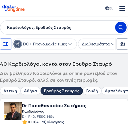
doctoranytime
EL
Καρδιολόγος, Ερυθρός Σταυρός
DO+ Προνομιακές τιμές
Διαθεσιμότητα
Υ
40
Καρδιολόγοι κοντά στον Ερυθρό Σταυρό
Δεν βρέθηκαν Καρδιολόγοι με online ραντεβού στον
Ερυθρό Σταυρό, αλλά σε κοντινές περιοχές.
Αττική
Αθήνα
Ερυθρός Σταυρός
Γουδή
Αμπελόκηπ
Dr Παπαθανασίου Σωτήριος
Καρδιολόγος
Dr., PhD, FESC, MSc
|
10.0
45 αξιολογήσεις