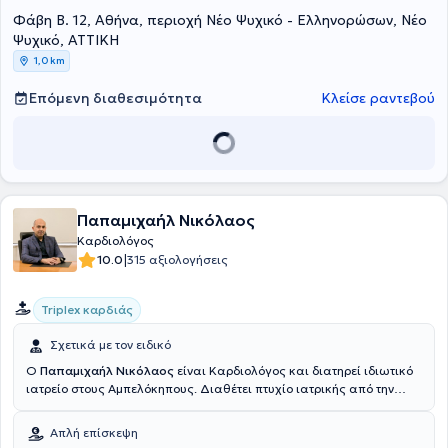
Υποστήριξη Ζωής. Παράλληλα με το ιδιωτικό του ιατρείο, είναι
Φάβη Β. 12, Αθήνα, περιοχή Νέο Ψυχικό - Ελληνορώσων, Νέο
συνεργάτης των γιατρών SOS έχοντας αντιμετωπίσει άνω των
1000 επειγόντων περιστατικών. Τέλος, ο γιατρός υπήρξε Αργυρό
Ψυχικό, ΑΤΤΙΚΗ
μέλος της Ευρωπαϊκής Εταιρείας Καρδιαγγειακής Απεικόνισης.
1,0 km
Επόμενη διαθεσιμότητα
Κλείσε ραντεβού
Παπαμιχαήλ Νικόλαος
Καρδιολόγος
|
10.0
315 αξιολογήσεις
Triplex καρδιάς
Σχετικά με τον ειδικό
Ο
Παπαμιχαήλ Νικόλαος
είναι Καρδιολόγος και διατηρεί ιδιωτικό
ιατρείο στους Αμπελόκηπους. Διαθέτει πτυχίο ιατρικής από την
Ιατρική Σχολή του Εθνικού και Καποδιστριακού Πανεπιστημίου
Αθηνών και ειδικεύτηκε στην Καρδιολογία, στην Καρδιολογική
Απλή επίσκεψη
Κλινική του Νοσηλευτικού Ιδρύματος Μετοχικού Ταμείου του