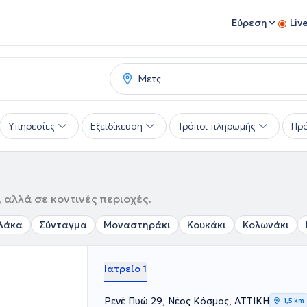
Εύρεση
Liv
Υπηρεσίες
Εξειδίκευση
Τρόποι πληρωμής
Πρό
 αλλά σε κοντινές περιοχές.
λάκα
Σύνταγμα
Μοναστηράκι
Κουκάκι
Κολωνάκι
Ιατρείο 1
Ρενέ Πυώ 29, Νέος Κόσμος, ΑΤΤΙΚΗ
1,5 km