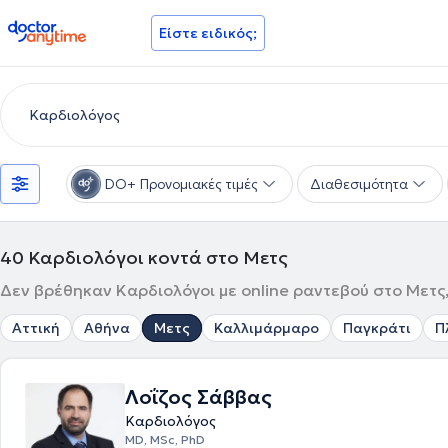
doctoranytime
Είστε ειδικός;
DO+ Προνομιακές τιμές
Διαθεσιμότητα
40
Καρδιολόγοι κοντά στο Μετς
Δεν βρέθηκαν Καρδιολόγοι με online ραντεβού στο Μετς,
Αττική
Αθήνα
Μετς
Καλλιμάρμαρο
Παγκράτι
Π
Λοΐζος Σάββας
Καρδιολόγος
MD, MSc, PhD