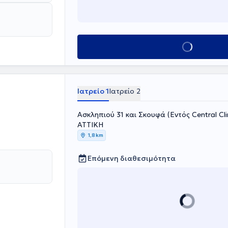
τηκε στην
αιδευτεί στην
έτει πολυετή
μείο της Μον
ΓΝΑ και, στη
Κλείσε ραντεβού
κό Πολυϊατρείο
ου Χολαργού.
Ιατρείο 1
Ιατρείο 2
Ασκληπιού 31 και Σκουφά (Εντός Central Cli
ΑΤΤΙΚΗ
1,8 km
Επόμενη διαθεσιμότητα