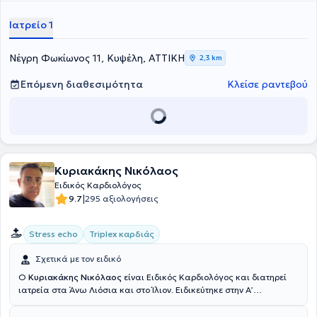
εκάστοτε ασθενούς.
Ιατρείο 1
Νέγρη Φωκίωνος 11, Κυψέλη, ΑΤΤΙΚΗ
2,3 km
Επόμενη διαθεσιμότητα
Κλείσε ραντεβού
Κυριακάκης Νικόλαος
Ειδικός Καρδιολόγος
|
9.7
295 αξιολογήσεις
Stress echo
Triplex καρδιάς
Σχετικά με τον ειδικό
Ο
Κυριακάκης Νικόλαος
είναι Ειδικός Καρδιολόγος και διατηρεί
ιατρεία στα Άνω Λιόσια και στο Ίλιον. Ειδικεύτηκε στην Α’
Καρδιολογική Κλινική του Νοσοκομείου "Ερυθρός Σταυρός". Στο
καρδιολογικό ιατρείο εκτελούνται triplex καρδιάς και αορτικού