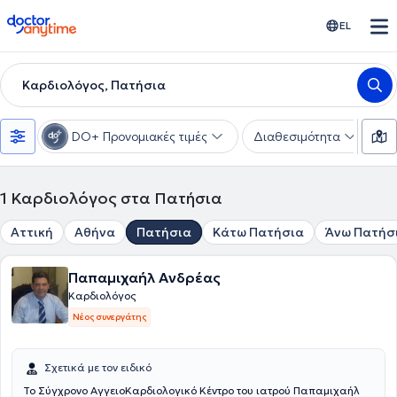
doctoranytime
EL
Καρδιολόγος, Πατήσια
DO+ Προνομιακές τιμές
Διαθεσιμότητα
Υ
1
Καρδιολόγος στα Πατήσια
Αττική
Αθήνα
Πατήσια
Κάτω Πατήσια
Άνω Πατήσ
Παπαμιχαήλ Ανδρέας
Καρδιολόγος
Νέος συνεργάτης
Σχετικά με τον ειδικό
Το Σύγχρονο ΑγγειοΚαρδιολογικό Κέντρο του ιατρού Παπαμιχαήλ