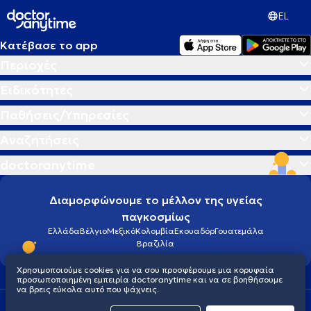
EL
Κατέβασε το app
Περιοχές
Ειδικότητες
Παθήσεις/Υπηρεσίες
Αναζητήσεις
doctoranytime
Διαμορφώνουμε το μέλλον της υγείας
παγκοσμίως
Ελλάδα
Βέλγιο
Μεξικό
Κολομβία
Εκουαδόρ
Γουατεμάλα
Βραζιλία
Χρησιμοποιούμε cookies για να σου προσφέρουμε μια κορυφαία
προσωποποιημένη εμπειρία doctoranytime και να σε βοηθήσουμε
να βρεις εύκολα αυτό που ψάχνεις.
Οροι χρήσης
Cookies
Πολιτική προστασίας προσωπικού απορρήτου