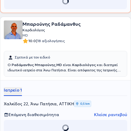
Μπαρούνης Ραδάμανθυς
Καρδιολόγος
MD
|
10.0
18 αξιολογήσεις
Σχετικά με τον ειδικό
Ο
Ραδάμανθυς Μπαρούνης,MD
είναι
Καρδιολόγος
και διατηρεί
ιδιωτικό ιατρείο στα Άνω Πατήσια. Είναι απόφοιτος της Ιατρικής
Σχολής του Πανεπιστημίου Αθηνών.Μετά την ολοκλήρωση των
στρατιωτικών του υποχρεώσεων, εργάστηκε ως ειδικευόμενος στη
Γαλλία (Παρίσι), στις πανεπιστημιακές κλινικές των νοσοκομείων
Ιατρείο 1
“Broussais” και “Louis Mourier”, στα τμήματα Καρδιολογίας και
Παθολογίας αντίστοιχα. Στη συνέχεια, συνέχισε την εκπαίδευση του
στην ειδικότητα της Παθολογίας και ακολούθως της Καρδιολογίας
Χαλκίδος 22, Άνω Πατήσια, ΑΤΤΙΚΗ
0,5 km
στο ΓΝΑ "Κωσταντοπούλειο -Πατησίων" και ΓΝΑ
"Ευαγγελισμός".Από το 2018 εργάζεται ως ιδιώτης ιατρός, ενώ από
Επόμενη διαθεσιμότητα
Κλείσε ραντεβού
το 2019 είναι συνεργάτης των «SOS Ιατρών».Είναι κάτοχος του
Ευρωπαϊκού Διπλώματος Καρδιολογίας (ESC–EECC) και
εκπαιδεύεται στις σύγχρονες τεχνικές υπερήχων στο Ωνάσειο