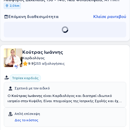
2,0 km
Επόμενη διαθεσιμότητα
Κλείσε ραντεβού
Κούτρας Ιωάννης
Καρδιολόγος
|
9.9
253 αξιολογήσεις
Triplex καρδιάς
Σχετικά με τον ειδικό
Ο
Κούτρας Ιωάννης
είναι Καρδιολόγος και διατηρεί ιδιωτικό
ιατρείο στην Κυψέλη. Είναι πτυχιούχος της Ιατρικής Σχολής και έχει
εργαστεί στο παρελθόν στο Γενικό Νοσοκομείο Αθηνών "Ο
Ευαγγελισμός" και στο Ιατρικό Παλαιού Φαλήρου - Όμιλος
Απλή επίσκεψη
Ιατρικού Αθηνών. Ο ιατρός είναι μέλος της Ελληνικής Εταιρείας
Δες το κόστος
Λιπιδολογίας και του Ιατρικού Συλλόγου Αθηνών. Στο ιατρείο του
προσφέρει πλήθος υπηρεσιών, εξατομικευμένες για τις ανάγκες