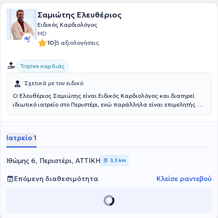
Σαμιώτης Ελευθέριος
Ειδικός Καρδιολόγος
MD
|
10
5 αξιολογήσεις
Triplex καρδιάς
Σχετικά με τον ειδικό
Ο Ελευθέριος Σαμιώτης είναι Ειδικός Καρδιολόγος και διατηρεί
ιδιωτικό ιατρείο στο Περιστέρι, ενώ παράλληλα είναι επιμελητής Β΄
στο Κέντρο Υγείας Αγίου Ιεροθέου. Είναι απόφοιτος της Ιατρικής
Σχολής του Πανεπιστημίου Κρήτης. Ειδικεύτηκε στην Καρδιολογία
στη Β΄ Πανεπιστημιακή Καρδιολογική Κλινική του Πανεπιστημιακού
Ιατρείο 1
Γενικού Νοσοκομείου «Αττικόν», ενώ εκπαιδεύτηκε και στην
Παθολογία στο Γενικό Νοσοκομείο Αθηνών «Η Ελπίς». Διατελεί
μέλος της Ελληνικής και Ευρωπαϊκής καρδιολογικής εταιρείας και
Ιθώμης 6, Περιστέρι, ΑΤΤΙΚΗ
3,3 km
συμμετέχει ενεργά σε ελληνικά και διεθνή επιστημονικά συνέδρια,
ενώ επίσης έχει δημοσιεύσεις σε διεθνή ιατρικά περιοδικά.
Επόμενη διαθεσιμότητα
Κλείσε ραντεβού
Διαθέτει εμπειρία στην πρωτοβάθμια και νοσοκομειακή φροντίδα
καρδιολογικών ασθενών, και παρέχει εξειδικευμένες υπηρεσίες
πρόληψης, έγκαιρης διάγνωσης και θεραπείας καρδιαγγειακών
παθήσεων αξιοποιώντας τις τελευταίες επιστημονικές εξελίξεις.