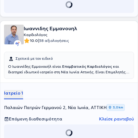
Ιωαννιδης Εμμανουηλ
Καρδιολόγος
|
10.0
38 αξιολογήσεις
Σχετικά με τον ειδικό
Ο Ιωαννίδης Εμμανουήλ είναι
Επεμβατικός Καρδιολόγος
και
διατηρεί ιδιωτικό ιατρείο στη Νέα Ιωνία Αττικής. Είναι Επιμελητής
στο Γενικό Νοσοκομείο Αθηνών «Ερυθρός Σταυρός», όπου
δραστηριοποιείται στη Μονάδα Οξέων Στεφανιαίων Συνδρόμων
και ως Υπεύθυνος του Ιατρείου Λιπιδίων, ενώ συμμετέχει ενεργά
Ιατρείο 1
στο Αιμοδυναμικό Εργαστήριο. Παράλληλα, συνεργάζεται με την
Κλινική «Ερρίκος Ντυνάν», ενισχύοντας τη δραστηριότητά του και
στον ιδιωτικό νοσοκομειακό τομέα. Στο ιδιωτικό του ιατρείο παρέχει
Παλαιών Πατρών Γερμανού 2, Νέα Ιωνία, ΑΤΤΙΚΗ
3,0 km
ολοκληρωμένη καρδιολογική φροντίδα, με έμφαση στη
δυσλιπιδαιμία, την υπέρταση, τη στεφανιαία νόσο, την καρδιακή
Επόμενη διαθεσιμότητα
Κλείσε ραντεβού
ανεπάρκεια και τις βαλβιδοπάθειες, χρησιμοποιώντας σύγχρονα
διαγνωστικά εργαλεία όπως triplex καρδιάς και Holter ρυθμού.
Είναι απόφοιτος της Ιατρικής Σχολής του Εθνικού και