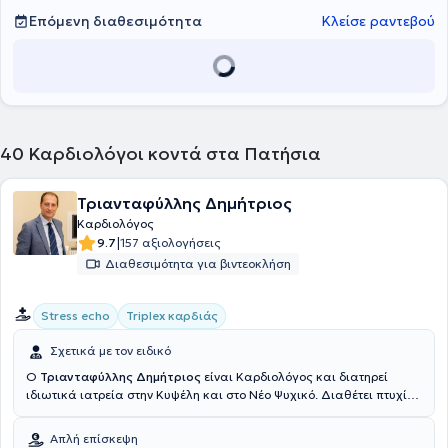
Επόμενη διαθεσιμότητα
Κλείσε ραντεβού
40
Καρδιολόγοι κοντά στα Πατήσια
Τριανταφύλλης Δημήτριος
Καρδιολόγος
|
9.7
157 αξιολογήσεις
Διαθεσιμότητα για βιντεοκλήση
Stress echo
Triplex καρδιάς
Σχετικά με τον ειδικό
Ο
Τριανταφύλλης Δημήτριος
είναι Καρδιολόγος και διατηρεί
ιδιωτικά ιατρεία στην Κυψέλη και στο Νέο Ψυχικό. Διαθέτει πτυχίο
ιατρικής από το Πανεπιστήμιο Ιωαννίνων με μετεκπαίδευση στην
Υπερηχοκαρδιογραφία (stress echo, διοισοφάγειες μελέτες,
Απλή επίσκεψη