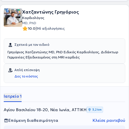
Χατζαντώνης Γρηγόριος
Καρδιολόγος
MD, PhD
|
10.0
96 αξιολογήσεις
Σχετικά με τον ειδικό
Γρηγόριος Χατζαντώνης MD, PhD Ειδικός Καρδιολόγος, Διδάκτωρ
Γερμανίας Εξειδικευμένος στη MRI καρδιάς
Απλή επίσκεψη
Δες το κόστος
Ιατρείο 1
Αγίου Βασιλείου 18-20, Νέα Ιωνία, ΑΤΤΙΚΗ
3,2 km
Επόμενη διαθεσιμότητα
Κλείσε ραντεβού