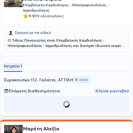
Επεμβατικός Καρδιολόγος - Ηλεκτροφυσιολόγος -
Αρρυθμιολόγος
|
9.9
19 αξιολογήσεις
Σχετικά με τον ειδικό
Ο Τόλιος Παναγιώτης είναι Επεμβατικός Καρδιολόγος -
Ηλεκτροφυσιολόγος - Αρρυθμιολόγος και διατηρεί ιδιωτικό ιατρείο
στο Γαλάτσι.Κατέχει θέση επιμελητή Α' στο Γενικό Κρατικό Αθηνών
"Γ.Γεννηματάς". Είναι πτυχιούχος της Ιατρικής Σχολής του Universita
Degli studi Chieti και έχει εξειδικευθεί στην Επεμβατική
Ιατρείο 1
Καρδιολογία στο Γενικό Νοσοκομείο Αθηνών "Ελπίς" και στην
Ηλεκτροφυσιολογία στο Γενικό Νοσοκομείο Αθηνών "Ιπποκράτειο".
Στο ιδιωτικό του ιατρείο πραγματοποιεί υπηρεσίες όπως triplex
Συρακουσών 112, Γαλάτσι, ΑΤΤΙΚΗ
2,1 km
καρδιάς, ηλεκτροκαρδιογράφημα, έλεγχο βηματοδοτών -
απινιδωτών, συνταγογράφηση, πιστοποιητικά άθλησης, ενώ
Επόμενη διαθεσιμότητα
Κλείσε ραντεβού
ιδιαίτερη εμπειρία έχει στις αρρυθμίες, στην κολπική μαρμαρυγή
και στην καρδιακή ανεπάρκεια.
Μαρέτη Αλεξία