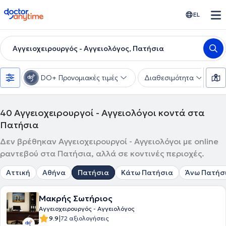
doctoranytime
EL
Αγγειοχειρουργός - Αγγειολόγος, Πατήσια
DO+ Προνομιακές τιμές
Διαθεσιμότητα
Υ
40
Αγγειοχειρουργοί - Αγγειολόγοι κοντά στα
Πατήσια
Δεν βρέθηκαν Αγγειοχειρουργοί - Αγγειολόγοι με online
ραντεβού στα Πατήσια, αλλά σε κοντινές περιοχές.
Αττική
Αθήνα
Πατήσια
Κάτω Πατήσια
Άνω Πατήσ
Μακρής Σωτήριος
Αγγειοχειρουργός - Αγγειολόγος
|
9.9
72 αξιολογήσεις