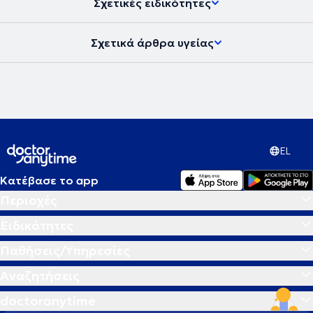
Σχετικές ειδικότητες
Καθηγητής, παρουσιάζοντας ότι νεώτερο υπάρχει από κλινικές
μελέτες και ενδιαφέροντα περιστατικά σχετικά με την Ενδαγγειακή
αποκατάσταση Ανευρυσμάτων Κοιλιακής Αορτής.
Σχετικά άρθρα υγείας
EL
Κατέβασε το app
Περιοχές
Ειδικότητες
Παθήσεις/Υπηρεσίες
Αναζητήσεις
doctoranytime