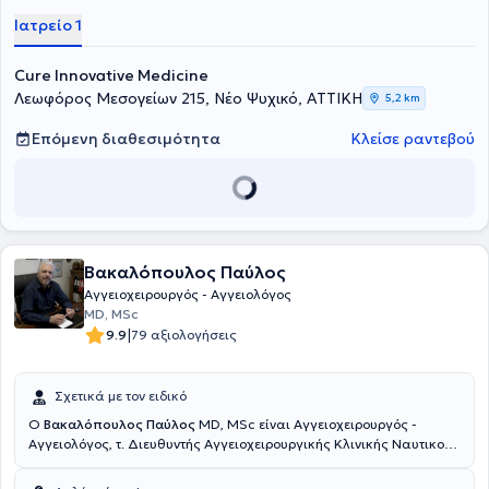
Ιατρείο 1
Cure Innovative Medicine
Λεωφόρος Μεσογείων 215, Νέο Ψυχικό, ΑΤΤΙΚΗ
5,2 km
Επόμενη διαθεσιμότητα
Κλείσε ραντεβού
Βακαλόπουλος Παύλος
Αγγειοχειρουργός - Αγγειολόγος
MD, MSc
|
9.9
79 αξιολογήσεις
Σχετικά με τον ειδικό
Ο
Βακαλόπουλος Παύλος
MD, MSc είναι Αγγειοχειρουργός -
Αγγειολόγος, τ. Διευθυντής Αγγειοχειρουργικής Κλινικής Ναυτικού
Νοσοκομείου Αθηνών και Διευθυντής Γ΄ Αγγειοχειρουργικής Κλινική
στο Mediterraneo Hospital στη Γλυφάδα. Απόφοιτος της