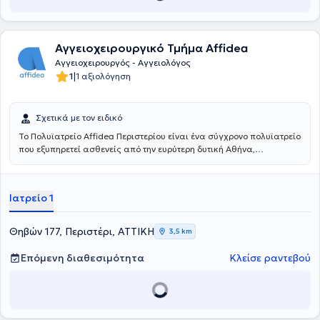
European Society of Vascular Surgery. Έχει συμμετάσχει σε
πληθώρα συνεδρίων στην Ελλάδα και το εξωτερικό, έχει πλούσιο
διδακτικό και συγγραφικό έργο, ενώ έχει δημοσιεύσει πρωτότυπες
Αγγειοχειρουργικό Τμήμα Affidea
ερευνητικές εργασίες σε ελληνικά και διεθνή επιστημονικά
περιοδικά. Τέλος, ο γιατρός είναι μέλος του Ιατρικού Συλλόγου
Αγγειοχειρουργός - Αγγειολόγος
Αθηνών, του Ιατρικού Συλλόγου Μασσαλίας, του Αγγλικού Ιατρικού
|
1
1 αξιολόγηση
Συλλόγου και της European Society for Vascular Surgery.
Σχετικά με τον ειδικό
Το Πολυϊατρείο Affidea Περιστερίου είναι ένα σύγχρονο πολυϊατρείο
που εξυπηρετεί ασθενείς από την ευρύτερη δυτική Αθήνα,
προσφέροντας ολοκληρωμένη πρωτοβάθμια και εξειδικευμένη
φροντίδα υγείας κάτω από μία οροφή. Με εξειδικευμένους ιατρούς
σε ένα πλατύ φάσμα ειδικοτήτων, το κέντρο καλύπτει τις ανάγκες
Ιατρείο 1
ολόκληρης της οικογένειας - από προληπτικούς ελέγχους έως
εξειδικευμένη διάγνωση και παρακολούθηση.
Θηβών 177, Περιστέρι, ΑΤΤΙΚΗ
3,5 km
Επόμενη διαθεσιμότητα
Κλείσε ραντεβού