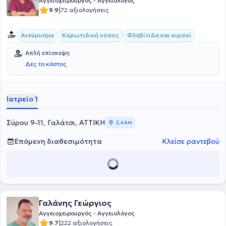
Αγγειοχειρουργός - Αγγειολόγος
δημοσιεύσεις σε Ελληνικά και Διεθνή επιστημονικά περιοδικά.
|
9.9
72 αξιολογήσεις
Εκπονεί διδακτορική διατριβή στην Αγγειοχειρουργική Κλινική του
Πανεπιστημίου Αθηνών.
Ανεύρυσμα
Καρωτιδική νόσος
Φλεβίτιδα και κιρσοί
Απλή επίσκεψη
Δες το κόστος
Ιατρείο 1
Σύρου 9-11, Γαλάτσι, ΑΤΤΙΚΗ
2,4 km
Επόμενη διαθεσιμότητα
Κλείσε ραντεβού
Γαλάνης Γεώργιος
Αγγειοχειρουργός - Αγγειολόγος
|
9.7
222 αξιολογήσεις