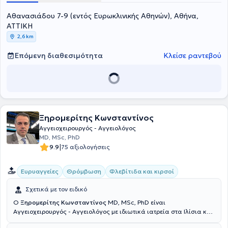
Αθανασιάδου 7-9 (εντός Ευρωκλινικής Αθηνών), Αθήνα,
ΑΤΤΙΚΗ
2,6 km
Επόμενη διαθεσιμότητα
Κλείσε ραντεβού
Ξηρομερίτης Κωνσταντίνος
Αγγειοχειρουργός - Αγγειολόγος
MD, MSc, PhD
|
9.9
75 αξιολογήσεις
Ευρυαγγείες
Θρόμβωση
Φλεβίτιδα και κιρσοί
Σχετικά με τον ειδικό
Ο
Ξηρομερίτης Κωνσταντίνος
MD, MSc, PhD είναι
Αγγειοχειρουργός - Αγγειολόγος με ιδιωτικά ιατρεία στα Ιλίσια και
στον Χολαργό. Είναι πτυχιούχος της Ιατρικής Σχολής του Εθνικού