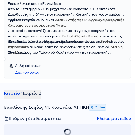
Ευρωκλινική και το Ευγενίδειο.
Από το Σεπτέμβριο 2015 μέχρι τον Φεβρουάριο 2019 διετέλεσε
Διευθυντής της Β’ Αγγειοχειρουργικής Κλινικής του νοσοκομείου
Ερρίκος Ντυνάν.
Από τον Μάρτιο 2019 είναι
Διευθυντής της Β’ Αγγειοχειρουργικής
Κλινικής του νοσοκομείου Υγεία
.
Στο Παρίσι συνεργάζεται με το τμήμα αγγειοχειρουργικής του
πανεπιστημιακού νοσοκομείου
Bichat-Claude Bernard
και για τις
αγγειακές δυσπλασίες με το εξειδικευμένο κέντρο του νοσοκομείου
‘Εχει δημοσιεύσει πολλές επιστημονικές εργασίες σε
διεθνή
Lariboisière
περιοδικά
και κάνει τακτικά ανακοινώσεις σε σημαντικά
.
διεθνή
συνέδρια
Είναι εταίρος του Γαλλικού Κολλεγίου Αγγειοχειρουργικής.
.
Απλή επίσκεψη
Δες το κόστος
Ιατρείο 1
Ιατρείο 2
Βασιλίσσης Σοφίας 41, Κολωνάκι, ΑΤΤΙΚΗ
2,3 km
Επόμενη διαθεσιμότητα
Κλείσε ραντεβού