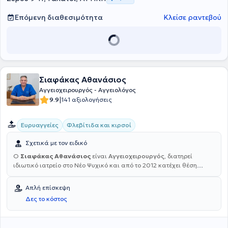
Επόμενη διαθεσιμότητα
Κλείσε ραντεβού
Σιαφάκας Αθανάσιος
Αγγειοχειρουργός - Αγγειολόγος
|
9.9
141 αξιολογήσεις
Ευρυαγγείες
Φλεβίτιδα και κιρσοί
Σχετικά με τον ειδικό
Ο
Σιαφάκας Αθανάσιος
είναι
Αγγειοχειρουργός
, διατηρεί
ιδιωτικό ιατρείο στο Νέο Ψυχικό και από το 2012 κατέχει θέση
Διευθυντή Αγγειοχειρουργικής στη σύγχρονη Γενική, Μαιευτική, στη
Γυναικολογική Κλινική "ΡΕΑ". Σπούδασε στο Τμήμα Ιατρικής του
Απλή επίσκεψη
Αριστοτελείου Πανεπιστημίου Θεσσαλονίκης, αποφοιτώντας από τη
Δες το κόστος
Στρατιωτική Σχολή Αξιωματικών Σωμάτων. Είναι στρατιωτικός
ιατρός και συγκαταλέγεται στους κορυφαίους στην Ελλάδα στην
αντιμετώπιση φλεβικών παθήσεων των κάτω άκρων, διαθέτοντας