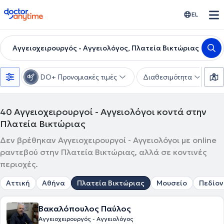
doctoranytime
EL
Αγγειοχειρουργός - Αγγειολόγος, Πλατεία Βικτώριας
DO+ Προνομιακές τιμές
Διαθεσιμότητα
Υ
40
Αγγειοχειρουργοί - Αγγειολόγοι κοντά στην
Πλατεία Βικτώριας
Δεν βρέθηκαν Αγγειοχειρουργοί - Αγγειολόγοι με online
ραντεβού στην Πλατεία Βικτώριας, αλλά σε κοντινές
περιοχές.
Αττική
Αθήνα
Πλατεία Βικτώριας
Μουσείο
Πεδίον
Βακαλόπουλος Παύλος
Αγγειοχειρουργός - Αγγειολόγος