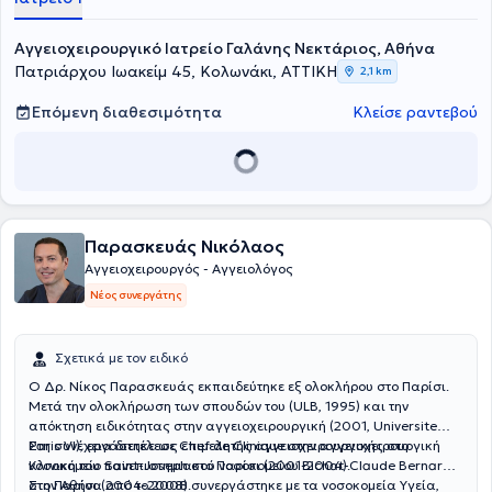
Αγγειοχειρουργικό Ιατρείο Γαλάνης Νεκτάριος, Αθήνα
Πατριάρχου Ιωακείμ 45, Κολωνάκι, ΑΤΤΙΚΗ
2,1 km
Επόμενη διαθεσιμότητα
Κλείσε ραντεβού
Παρασκευάς Νικόλαος
Αγγειοχειρουργός - Αγγειολόγος
Νέος συνεργάτης
Σχετικά με τον ειδικό
Ο Δρ. Νίκος Παρασκευάς εκπαιδεύτηκε εξ ολοκλήρου στο Παρίσι.
Μετά την ολοκλήρωση των σπουδών του (ULB, 1995) και την
απόκτηση ειδικότητας στην αγγειοχειρουργική (2001, Universite
Paris VI), εργάστηκε ως επιμελητής αγγειοχειρουργικής στο
Στη συνέχεια διετέλεσε Chef de Clinique στην αγγειοχειρουργική
νοσοκομείο Saint-Joseph στο Παρίσι (2001-2004).
Κλινική του πανεπιστημιακού νοσοκομείου Bichat-Claude Bernard
στο Παρίσι (2004-2008).
Στην Αθήνα από το 2008 συνεργάστηκε με τα νοσοκομεία Υγεία,