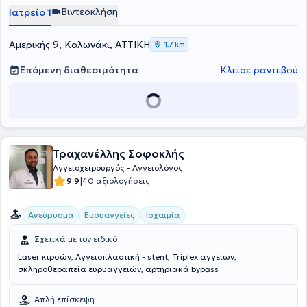
έχει συμμετάσχει ως ομιλητής σε διεθνή συνέδρια
Βιντεοκλήση
Ιατρείο 1
Αγγειοχειρουργικής. Ειδικεύτηκε σε όλο το φάσμα της
Αγγειοχειρουργικής & Αγγειολογίας στην Πανεπιστημιακή Κλινική
Αγγειακής & Ενδοαγγειακής Χειρουργικής του Düsseldorf
Αμερικής 9, Κολωνάκι, ΑΤΤΙΚΗ
1,7 km
Γερμανίας (Universitätsklinik Düsseldorf, Germany). Μετά τη λήψη
της ειδικότητας μετεκπαιδεύτηκε στην Ελάχιστα Επεμβατική
Επόμενη διαθεσιμότητα
Κλείσε ραντεβού
Ενδοαγγειακή Χειρουργική στο διεθνώς αναγνωρισμένο κέντρο
Αορτής & Περιφερικής Αρτηριοπάθειας στην Πανεπιστημιακή
Κλινική του Αμβούργου Γερμανίας (Universitäres Herz- und
Gefäßzentrum Hamburg, Germany) υπό την επίβλεψη του
καταξιωμένου Καθηγητή Univ.-Prof. Dr. med. Eike Sebastian Debus.
Τραχανέλλης Σοφοκλής
Αγγειοχειρουργός - Αγγειολόγος
|
9.9
40 αξιολογήσεις
Ανεύρυσμα
Ευρυαγγείες
Ισχαιμία
Σχετικά με τον ειδικό
Laser κιρσών, Αγγειοπλαστική - stent, Triplex αγγείων,
σκληροθεραπεία ευρυαγγειών, αρτηριακά bypass
Απλή επίσκεψη