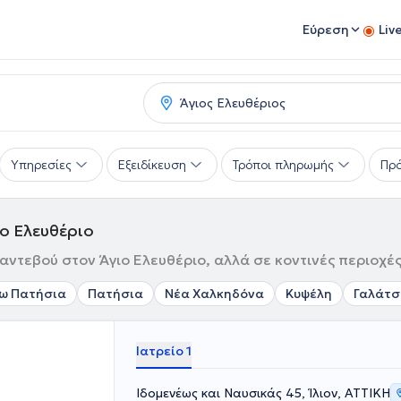
Εύρεση
Liv
Υπηρεσίες
Εξειδίκευση
Τρόποι πληρωμής
Πρό
ιο Ελευθέριο
ραντεβού στον Άγιο Ελευθέριο, αλλά σε κοντινές περιοχές
ω Πατήσια
Πατήσια
Νέα Χαλκηδόνα
Κυψέλη
Γαλάτσ
Ιατρείο 1
Ιδομενέως και Ναυσικάς 45, Ίλιον, ΑΤΤΙΚΗ