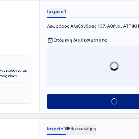
Ιατρείο 1
Λεωφόρος Αλεξάνδρας 107, Αθήνα, ΑΤΤΙΚΗ
Επόμενη διαθεσιμότητα
Αγγειολόγος με
ρός είναι
η εμπειρία στην
λοφορικού
εβών και
Κλείσε ραντεβού
ώσεις.
ι ενδοαγγειακές
Βιντεοκλήση
Ιατρείο 1