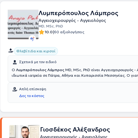
Λυμπερόπουλος Λάμπρος
Αγγειοχειρουργός - Αγγειολόγος
MD, MSc, PhD
|
10.0
60 αξιολογήσεις
Φλεβίτιδα και κιρσοί
Σχετικά με τον ειδικό
Ο
Λυμπερόπουλος Λάμπρος
MD, MSc, PhD είναι Αγγειοχειρουργός - 
ιδιωτικά ιατρεία σε Πάτρα, Αθήνα και Κυπαρισσία Μεσσηνίας. Ο γιατ
Επιμελητής στο Saint Thomas Hospital του Λονδίνου. Διαθέτει ιδιαίτερ
ανώδυνη θεραπεία φλεβικών παθήσεων με laser και στον έλεγχο κυκ
Απλή επίσκεψη
συστήματος με την χρήση dopler και triplex. Στο ιατρείο πραγματοποιούνται όλες οι
Δες το κόστος
σύγχρονες τεχνικές για τις φλέβες και αντιμετωπίζονται παθήσεις φλ
αρτηριών, κιρσοί, ευρυαγγείες, ανευρύσματα, λεφοιδήματα και θρομβ
Επιπλέον, πραγματοποιούνται επεμβάσεις για νεφροπαθείς, αλλά κα
τεχνικές.
Γιοσδέκος Αλέξανδρος
Αγγειοχειρουργός - Αγγειολόγος