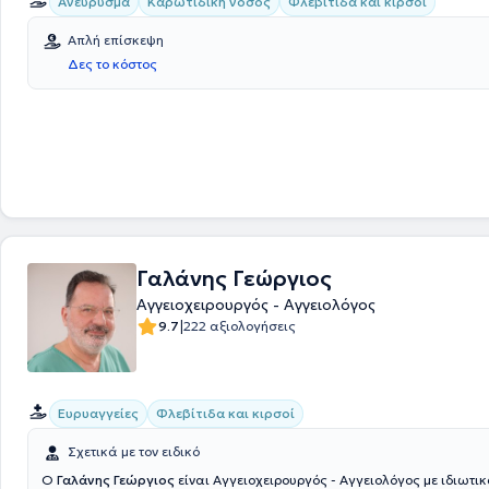
Αθηνών.
Ανεύρυσμα
Καρωτιδική νόσος
Φλεβίτιδα και κιρσοί
Απλή επίσκεψη
Δες το κόστος
Γαλάνης Γεώργιος
Αγγειοχειρουργός - Αγγειολόγος
|
9.7
222 αξιολογήσεις
Ευρυαγγείες
Φλεβίτιδα και κιρσοί
Σχετικά με τον ειδικό
Ο
Γαλάνης Γεώργιος
είναι Αγγειοχειρουργός - Αγγειολόγος με ιδιωτικ