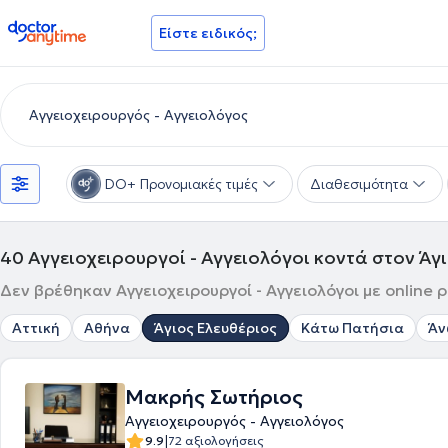
doctoranytime
Είστε ειδικός;
DO+ Προνομιακές τιμές
Διαθεσιμότητα
40
Αγγειοχειρουργοί - Αγγειολόγοι κοντά στον Άγ
Δεν βρέθηκαν Αγγειοχειρουργοί - Αγγειολόγοι με online 
Αττική
Αθήνα
Άγιος Ελευθέριος
Κάτω Πατήσια
Άν
Μακρής Σωτήριος
Αγγειοχειρουργός - Αγγειολόγος
|
9.9
72 αξιολογήσεις